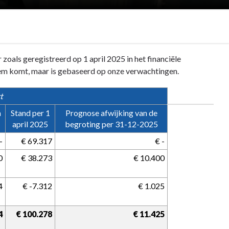
zoals geregistreerd op 1 april 2025 in het financiële
teem komt, maar is gebaseerd op onze verwachtingen.
t
n
Stand per 1
Prognose afwijking van de
april 2025
begroting per 31-12-2025
-
€ 69.317
€ -
0
€ 38.273
€ 10.400
4
€ -7.312
€ 1.025
4
€ 100.278
€ 11.425