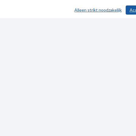
Alleen strikt noodzakelijk
Ac