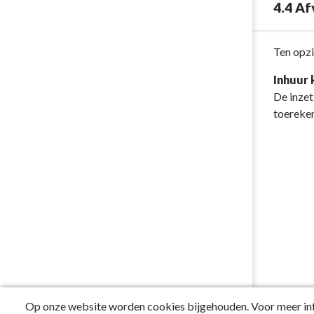
4.4 Af
Middenstan
en
winkelgebie
Terug
Ten opzi
naar
Inhuur
navigatie
De inzet
-
toereken
Programma
4.
Economie
-
4.4
Afvalinzamel
Op onze website worden cookies bijgehouden. Voor meer inf