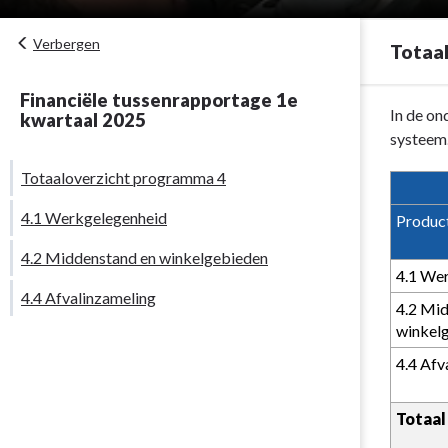
Verbergen
Totaa
Financiële tussenrapportage 1e
Terug
In de on
kwartaal 2025
naar
systeem.
navigatie
Totaaloverzicht programma 4
-
Programma
4.1 Werkgelegenheid
Produc
4.
4.2 Middenstand en winkelgebieden
Economie
4.1 We
-
4.4 Afvalinzameling
Totaaloverzi
4.2 Mi
programma
winkel
4
4.4 Afv
Totaal