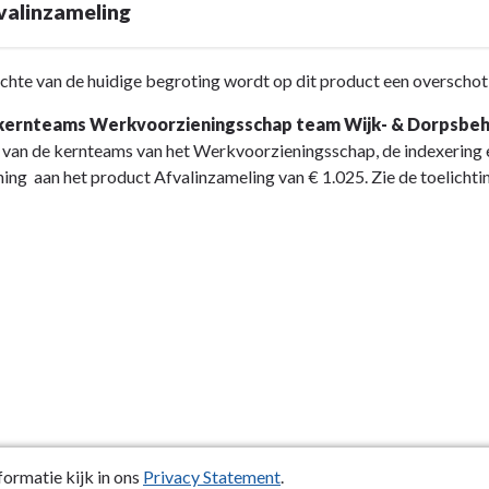
valinzameling
d
den
chte van de huidige begroting wordt op dit product een overschot
 kernteams Werkvoorzieningsschap team Wijk- & Dorpsbe
 van de kernteams van het Werkvoorzieningsschap, de indexering e
ing aan het product Afvalinzameling van € 1.025. Zie de toelichti
ing
ormatie kijk in ons
Privacy Statement
.