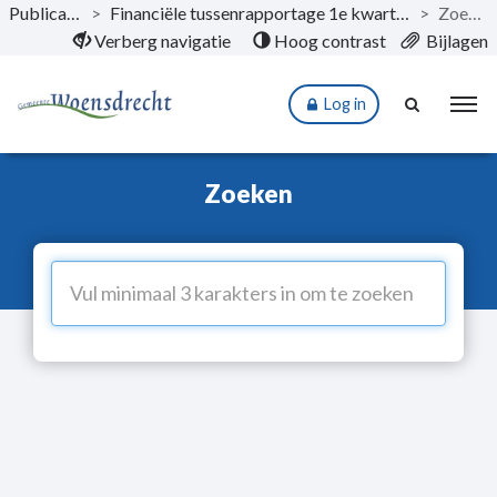
Publicaties
>
Financiële tussenrapportage 1e kwartaal 2025
>
Zoeken
Naar hoofdinhoud
Verberg navigatie
Hoog contrast
Bijlagen
Log in
Zoeken