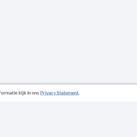
ormatie kijk in ons
Privacy Statement
.
atiedatum: 06-11-2024
ctgegevens
y Statement
p