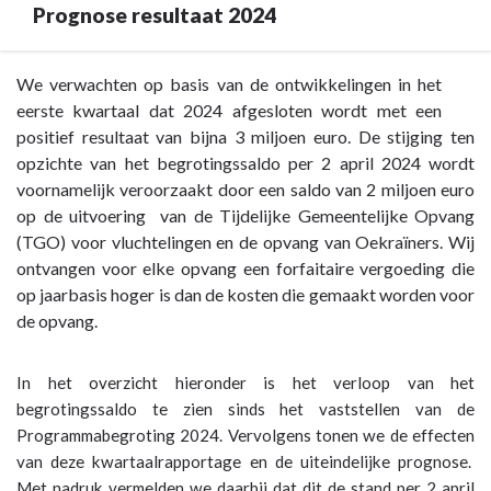
Prognose resultaat 2024
Terug
We verwachten op basis van de ontwikkelingen in het
naar
eerste kwartaal dat 2024 afgesloten wordt met een
navigatie
positief resultaat van bijna 3 miljoen euro. De stijging ten
-
opzichte van het begrotingssaldo per 2 april 2024 wordt
Inleiding
voornamelijk veroorzaakt door een saldo van 2 miljoen euro
-
op de uitvoering van de Tijdelijke Gemeentelijke Opvang
Prognose
(TGO) voor vluchtelingen en de opvang van Oekraïners. Wij
resultaat
ontvangen voor elke opvang een forfaitaire vergoeding die
2024
op jaarbasis hoger is dan de kosten die gemaakt worden voor
de opvang.
In het overzicht hieronder is het verloop van het
begrotingssaldo te zien sinds het vaststellen van de
Programmabegroting 2024. Vervolgens tonen we de effecten
van deze kwartaalrapportage en de uiteindelijke prognose.
Met nadruk vermelden we daarbij dat dit de stand per 2 april