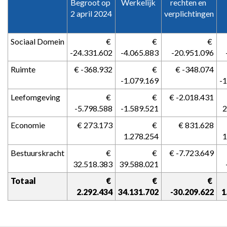
Begroot op 
Werkelijk
rechten en 
-
2 april 2024
verplichtingen
Totaaloverzicht
programma's
Sociaal Domein
 € 
 € 
 € 
-24.331.602
-4.065.883
-20.951.096
Ruimte
 € -368.932
 € 
 € -348.074
-1.079.169
-1
Leefomgeving
 € 
 € 
 € -2.018.431
-5.798.588
-1.589.521
2
Economie
 € 273.173
 € 
 € 831.628
1.278.254
1
Bestuurskracht
 € 
 € 
 € -7.723.649
32.518.383
39.588.021
Totaal
 € 
 € 
 € 
2.292.434
34.131.702
-30.209.622
1