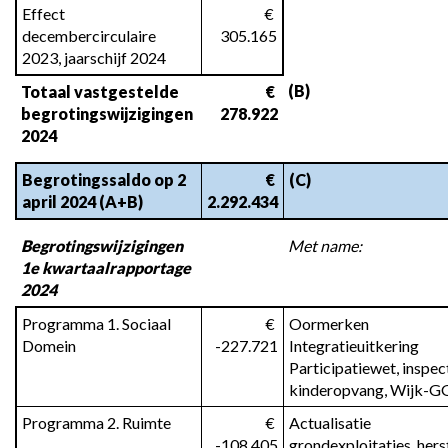
Effect 
 € 
decembercirculaire 
305.165
2023, jaarschijf 2024
(B)
Totaal vastgestelde 
 € 
begrotingswijzigingen 
278.922
2024
Begrotingssaldo op 2 
 € 
(C)
april 2024 (A+B)
2.292.434
Begrotingswijzigingen 
Met name:
1e kwartaalrapportage 
2024
Programma 1. Sociaal 
 € 
Oormerken 
Domein
-227.721
Integratieuitkering 
Participatiewet, inspect
kinderopvang, Wijk-
Programma 2. Ruimte
 € 
Actualisatie 
-108.405
grondexploitaties, herst