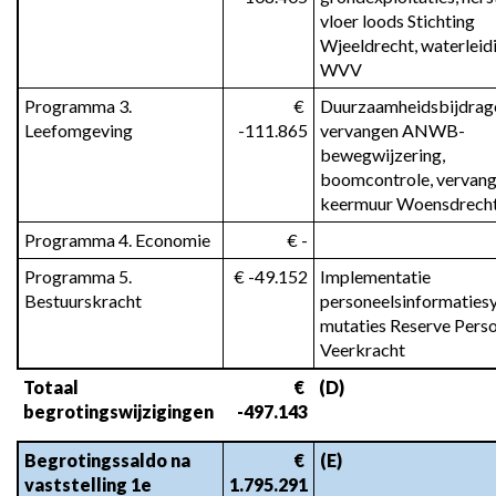
vloer loods Stichting 
Wjeeldrecht, waterleidi
WVV
Programma 3. 
 € 
Duurzaamheidsbijdrage
Leefomgeving
-111.865
vervangen ANWB-
bewegwijzering, 
boomcontrole, vervang
keermuur Woensdrech
Programma 4. Economie
 € -
Programma 5. 
 € -49.152
Implementatie 
Bestuurskracht
personeelsinformatiesy
mutaties Reserve Perso
Veerkracht
Totaal 
 € 
(D)
begrotingswijzigingen
-497.143
Begrotingssaldo na 
 € 
(E)
vaststelling 1e 
1.795.291