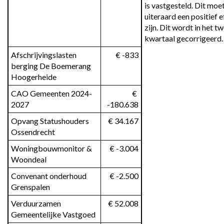
is vastgesteld. Dit moet
uiteraard een positief e
zijn. Dit wordt in het t
kwartaal gecorrigeerd.
Afschrijvingslasten 
 € -833
berging De Boemerang 
Hoogerheide
CAO Gemeenten 2024-
 € 
2027
-180.638
Opvang Statushouders 
 € 34.167
Ossendrecht
Woningbouwmonitor & 
 € -3.004
Woondeal
Convenant onderhoud 
 € -2.500
Grenspalen
Verduurzamen 
 € 52.008
Gemeentelijke Vastgoed