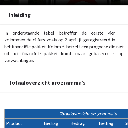
Inleiding
Terug
In onderstaande tabel betreffen de eerste vier
naar
kolommen de cijfers zoals op 2 april jl. geregistreerd in
navigatie
het financiële pakket. Kolom 5 betreft een prognose die niet
-
uit het financiële pakket komt, maar gebaseerd is op
Inleiding
verwachtingen.
-
Inleiding
Totaaloverzicht programma's
Terug
naar
Totaaloverzicht programma´s
navigatie
-
Product
Bedrag 
Bedrag 
Bedrag 
S
Inleiding