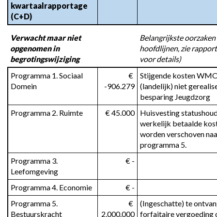
kwartaalrapportage 
(C+D)
Verwacht maar niet 
Belangrijkste oorzaken 
opgenomen in 
hoofdlijnen, zie rapport
begrotingswijziging
voor details)
Programma 1. Sociaal 
 € 
Stijgende kosten WMO,
Domein
-906.279
(landelijk) niet gerealis
besparing Jeugdzorg
Programma 2. Ruimte
 € 45.000
Huisvesting statushoude
werkelijk betaalde kost
worden verschoven naar
programma 5.
Programma 3. 
 € -
Leefomgeving
Programma 4. Economie
 € -
Programma 5. 
 € 
(Ingeschatte) te ontvan
Bestuurskracht
2.000.000
forfaitaire vergoeding 