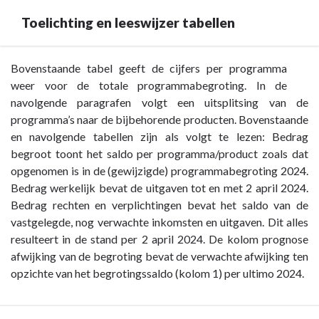
Toelichting en leeswijzer tabellen
Terug
Bovenstaande tabel geeft de cijfers per programma
naar
weer voor de totale programmabegroting. In de
navigatie
navolgende paragrafen volgt een uitsplitsing van de
-
programma’s naar de bijbehorende producten. Bovenstaande
Inleiding
en navolgende tabellen zijn als volgt te lezen: Bedrag
-
begroot toont het saldo per programma/product zoals dat
Toelichting
opgenomen is in de (gewijzigde) programmabegroting 2024.
en
Bedrag werkelijk bevat de uitgaven tot en met 2 april 2024.
leeswijzer
Bedrag rechten en verplichtingen bevat het saldo van de
tabellen
vastgelegde, nog verwachte inkomsten en uitgaven. Dit alles
resulteert in de stand per 2 april 2024. De kolom prognose
afwijking van de begroting bevat de verwachte afwijking ten
opzichte van het begrotingssaldo (kolom 1) per ultimo 2024.