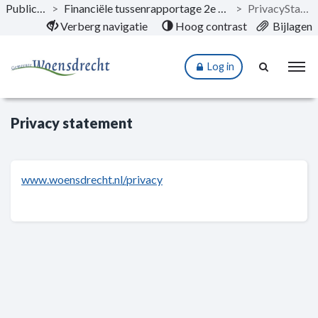
Publicaties
>
Financiële tussenrapportage 2e kwartaal 2023
>
PrivacyStatement
Naar hoofdinhoud
Verberg navigatie
Hoog contrast
Bijlagen
Log in
Privacy statement
www.woensdrecht.nl/privacy