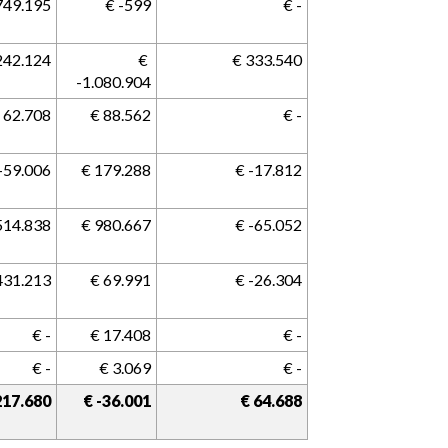
-749.195
 € -599
 € -
.242.124
 € 
 € 333.540
-1.080.904
€ 62.708
 € 88.562
 € -
 -59.006
 € 179.288
 € -17.812
.514.838
 € 980.667
 € -65.052
-431.213
 € 69.991
 € -26.304
 € -
 € 17.408
 € -
 € -
 € 3.069
 € -
.217.680
 € -36.001
 € 64.688