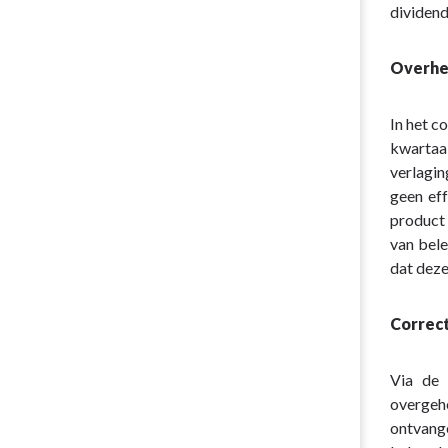
dividend
Overhe
In het 
kwartaa
verlagin
geen ef
product 
van bele
dat deze
Correc
Via de 
overgeh
ontvang