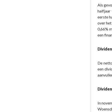
Als gevo
halfjaa
eerste h
over het
0,66% m
een fin
Divide
De nett
een divi
aanvull
Divide
In novem
Woensdr