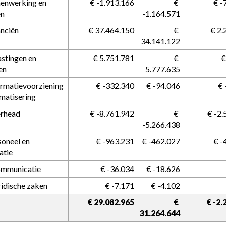
enwerking en 
 € -1.913.166
 € 
 € 
en
-1.164.571
anciën
 € 37.464.150
 € 
 € 2
34.141.122
astingen en 
 € 5.751.781
 € 
 
en
5.777.635
ormatievoorziening 
 € -332.340
 € -94.046
 €
matisering
erhead
 € -8.761.942
 € 
 € -2
-5.266.438
soneel en 
 € -963.231
 € -462.027
 € 
atie
ommunicatie
 € -36.034
 € -18.626
ridische zaken
 € -7.171
 € -4.102
 € 29.082.965
 € 
 € -2
31.264.644