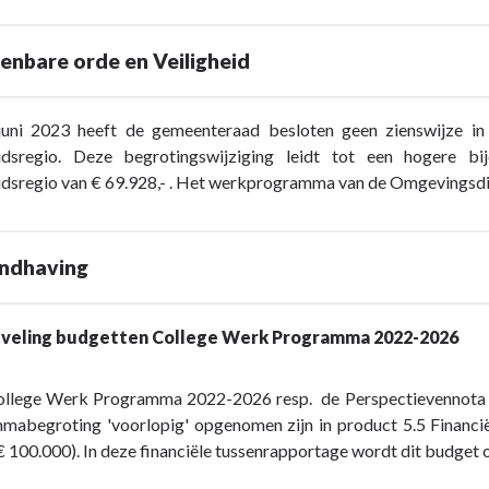
enbare orde en Veiligheid
uni 2023 heeft de gemeenteraad besloten geen zienswijze in
eidsregio. Deze begrotingswijziging leidt tot een hogere
idsregio van € 69.928,- . Het werkprogramma van de Omgevingsdiens
andhaving
cht
veling budgetten College Werk Programma 2022-2026
College Werk Programma 2022-2026 resp. de Perspectievennota 
abegroting 'voorlopig' opgenomen zijn in product 5.5 Financiën
 100.000). In deze financiële tussenrapportage wordt dit budget