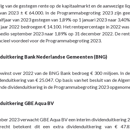
lg van de gestegen rente op de kapitaalmarkt en de aanwezige li
r van 2023 ± € 64.000. In de Programmabegroting 2023 zijn gee
alfjaar van 2023 gestegen van 1,89% op 1 januari 2023 naar 3,40% 
 jaar 2022 bedroegen € 14.100. Het rentepercentage in 2022 was 
edio september 2023 naar 1,89% op 31 december 2022. De renteop
ancieel voordeel voor de Programmabegroting 2023.
nduitkering Bank Nederlandse Gemeenten (BNG)
owinst over 2022 van de BNG Bank bedroeg € 300 miljoen. In d
denduitkering van € 25.047. Op basis van het besluit van de Alge
ende dividenduitkering in de Programmabegroting 2023 opgenome
nduitkering GBE Aqua BV
ber 2023 verwacht GBE Aqua BV een interim dividenduitkering 20
echt betekent dit een extra dividenduitkering van € 47.