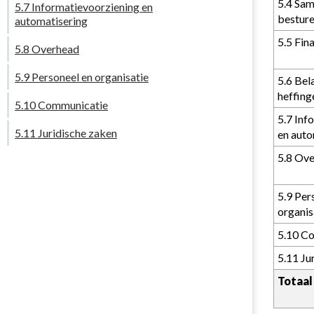
5.4 Sam
5.7 Informatievoorziening en
bestur
automatisering
5.5 Fin
5.8 Overhead
5.9 Personeel en organisatie
5.6 Bel
heffing
5.10 Communicatie
5.7 Inf
5.11 Juridische zaken
en auto
5.8 Ov
5.9 Per
organis
5.10 C
5.11 Ju
Totaal