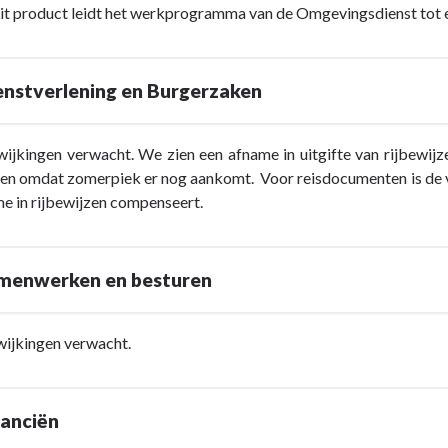
cht
it product leidt het werkprogramma van de Omgevingsdienst tot e
enstverlening en Burgerzaken
ijkingen verwacht. We zien een afname in uitgifte van rijbewijz
en omdat zomerpiek er nog aankomt. Voor reisdocumenten is de v
e in rijbewijzen compenseert.
amenwerken en besturen
cht
wijkingen verwacht.
ing
nanciën