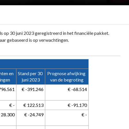
s op 30 juni 2023 geregistreerd in het financiële pakket.
maar gebaseerd is op verwachtingen.
ten en 
Stand per 30 
Prognose afwijking 
ingen
juni 2023
van de begroting
-796.561
 € -391.246
 € -68.514
 € -
 € 122.513
 € -91.170
€ 28.300
 € -24.749
 € -