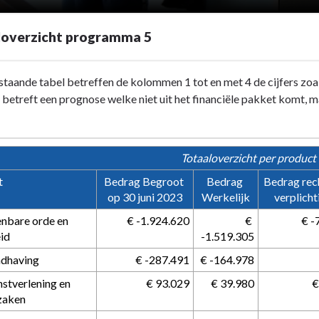
loverzicht programma 5
staande tabel betreffen de kolommen 1 tot en met 4 de cijfers zoal
betreft een prognose welke niet uit het financiële pakket komt, 
Totaaloverzicht per product
t
Bedrag Begroot 
Bedrag 
Bedrag rech
cht
op 30 juni 2023
Werkelijk
verplicht
cht
nbare orde en 
 € -1.924.620
 € 
 € 
eid
-1.519.305
ndhaving
 € -287.491
 € -164.978
nstverlening en 
 € 93.029
 € 39.980
 
zaken