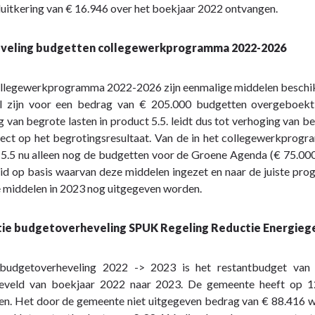
uitkering van € 16.946 over het boekjaar 2022 ontvangen.
veling budgetten collegewerkprogramma 2022-2026
collegewerkprogramma 2022-2026 zijn eenmalige middelen beschik
l zijn voor een bedrag van € 205.000 budgetten overgeboekt
g van begrote lasten in product 5.5. leidt dus tot verhoging van be
fect op het begrotingsresultaat. Van de in het collegewerkprog
5.5 nu alleen nog de budgetten voor de Groene Agenda (€ 75.000)
id op basis waarvan deze middelen ingezet en naar de juiste pro
 middelen in 2023 nog uitgegeven worden.
tie budgetoverheveling SPUK Regeling Reductie Energieg
budgetoverheveling 2022 -> 2023 is het restantbudget va
eveld van boekjaar 2022 naar 2023. De gemeente heeft op 1
en. Het door de gemeente niet uitgegeven bedrag van € 88.416 w