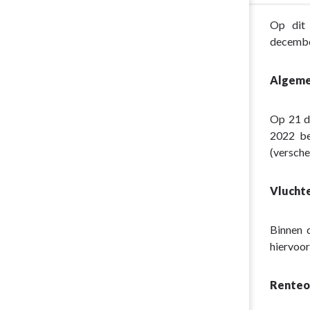
5.
Terug
Op dit 
Bestuurskra
naar
decembe
-
navigatie
5.4
-
Samenwerke
Algemen
Programma
en
5.
besturen
Op 21 d
Bestuurskra
2022 be
-
(versche
5.5
Financiën
Vlucht
Binnen 
hiervoor
Renteop