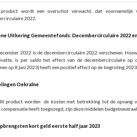
product wordt een overschot verwacht, dat voornamelijk 
cht
rcirculaire 2022.
n
e Uitkering Gemeentefonds: Decembercirculaire 2022 en 
ecember 2022 is de decembercirculaire 2022 verschenen. Hoewel 
cht
vatte, is per saldo het effect van de decembercirculaire op
nen op 8 juni 2023) heeft een positief effect op de begroting 2023
elingen Oekraïne
dit product worden de kosten met betrekking tot de opvang va
 compensatie heeft toegezegd, zijn deze middelen budgetneutra
brengsten kort geld eerste half jaar 2023