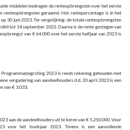
quide middelen bedragen de renteopbrengsten over het eerste
n renteopbrengsten geraamd. Het rentepercentage is in het
op 30 juni 2023. Ter vergelijking: de totale renteopbrengsten
nihil tot 14 september 2022. Daarna is de rente gestegen van
brengst van € 64.000 over het eerste halfjaar van 2023 is
e Programmabegroting 2023 is reeds rekening gehouden met
mene vergadering van aandeelhouders d.d. 20 april 2023 is een
n van € 3.033.
23 aan de aandeelhouders uit te keren van € 5.250.000. Voor
823 voor het boekjaar 2023. Tevens is een aanvullende