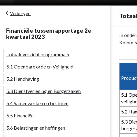
Verbergen
Totaa
Financiële tussenrapportage 2e
Terug
In onder
kwartaal 2023
naar
Kolom 5 
navigatie
Totaaloverzicht programma 5
-
Programma
5.1 Openbare orde en Veiligheid
5.
Produc
5.2 Handhaving
Bestuurskra
-
5.3 Dienstverlening en Burgerzaken
Totaaloverzi
5.1 Ope
programma
veiligh
5.4 Samenwerken en besturen
5
5.2 Ha
5.5 Financiën
5.3 Die
5.6 Belastingen en heffingen
burger