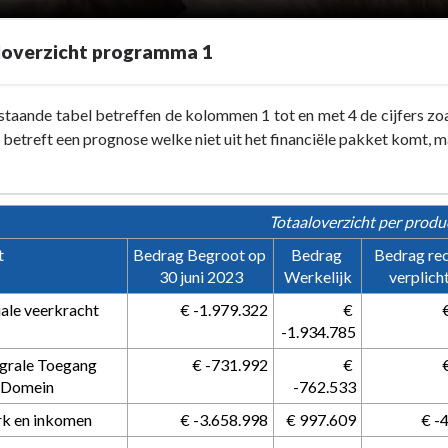
loverzicht programma 1
staande tabel betreffen de kolommen 1 tot en met 4 de cijfers zoal
betreft een prognose welke niet uit het financiële pakket komt, 
Totaaloverzicht per produ
t
Bedrag Begroot op 
Bedrag 
Bedrag rec
30 juni 2023
Werkelijk
verplich
iale veerkracht
 € -1.979.322
 € 
cht
-1.934.785
egrale Toegang 
 € -731.992
 € 
l Domein
-762.533
rk en inkomen
 € -3.658.998
 € 997.609
 € 