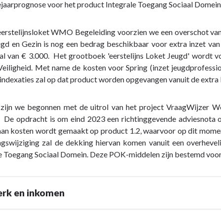
jaarprognose voor het product Integrale Toegang Sociaal Domein i
eerstelijnsloket WMO Begeleiding voorzien we een overschot van
ugd en Gezin is nog een bedrag beschikbaar voor extra inzet va
al van € 3.000. Het grootboek 'eerstelijns Loket Jeugd' wordt 
Veiligheid. Met name de kosten voor Spring (inzet jeugdprofessi
sindexaties zal op dat product worden opgevangen vanuit de extra
 zijn we begonnen met de uitrol van het project VraagWijzer Wo
De opdracht is om eind 2023 een richtinggevende adviesnota op 
aan kosten wordt gemaakt op product 1.2, waarvoor op dit momen
ngswijziging zal de dekking hiervan komen vanuit een overhevel
e Toegang Sociaal Domein. Deze POK-middelen zijn bestemd voor 
erk en inkomen