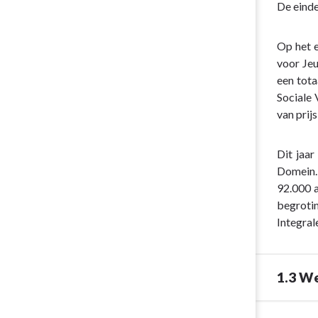
Terug
De einde
naar
navigatie
Op het 
-
voor Je
Programma
een tota
1.
Sociale 
Sociaal
van prij
Domein
-
Dit jaar
1.2
Domein. 
Integrale
92.000 
toegang
begroti
Sociaal
Integral
Domein
1.3 W