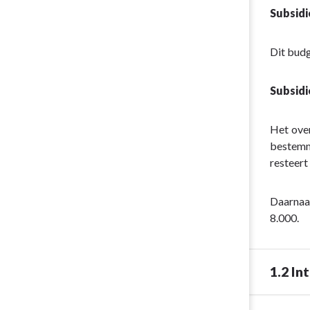
navigatie
Subsidi
-
Programma
Dit budg
1.
Sociaal
Domein
Subsidi
-
1.1
Het over
Sociale
bestemmi
Veerkracht
resteert
Daarnaa
8.000.
1.2 In