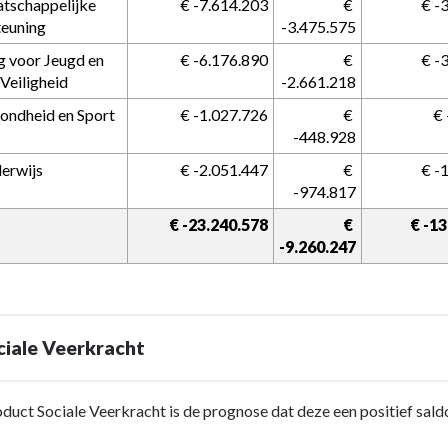
tschappelijke 
 € -7.614.203
 € 
 € 
teuning
-3.475.575
g voor Jeugd en 
 € -6.176.890
 € 
 € 
 Veiligheid
-2.661.218
ondheid en Sport
 € -1.027.726
 € 
 €
-448.928
erwijs
 € -2.051.447
 € 
 € 
-974.817
 € -23.240.578
 € 
 € -1
-9.260.247
ciale Veerkracht
duct Sociale Veerkracht is de prognose dat deze een positief sald