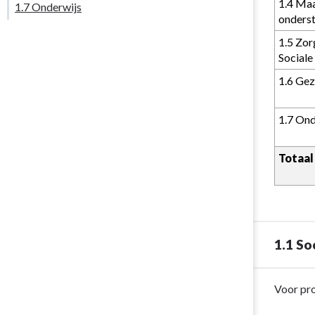
1.4 Maa
1.7 Onderwijs
onders
1.5 Zor
Sociale
1.6 Gez
1.7 Ond
Totaal
1.1 So
Terug
Voor pro
naar