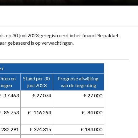
s op 30 juni 2023 geregistreerd in het financiële pakket.
maar gebaseerd is op verwachtingen.
ct
hten en 
Stand per 30 
Prognose afwijking 
tingen
juni 2023
van de begroting
 € -17.463
 € 27.074
 € 27.000
 € -85.753
 € -116.294
 € -84.000
-4.282.291
 € 374.315
 € 183.000