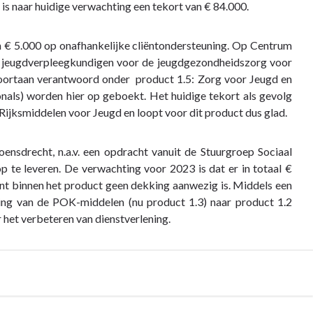
s naar huidige verwachting een tekort van € 84.000.
 € 5.000 op onafhankelijke cliëntondersteuning. Op Centrum
n jeugdverpleegkundigen voor de jeugdgezondheidszorg voor
voortaan verantwoord onder product 1.5: Zorg voor Jeugd en
onals) worden hier op geboekt. Het huidige tekort als gevolg
 Rijksmiddelen voor Jeugd en loopt voor dit product dus glad.
ensdrecht, n.a.v. een opdracht vanuit de Stuurgroep Sociaal
te leveren. De verwachting voor 2023 is dat er in totaal €
t binnen het product geen dekking aanwezig is. Middels een
ing van de POK-middelen (nu product 1.3) naar product 1.2
het verbeteren van dienstverlening.