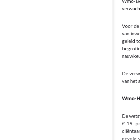
navigatie
Wmo-Beg
-
verwach
Programma
1.
Voor de
Sociaal
van inw
Domein
geleid t
-
begroti
1.4
nauwkeur
Maatschappe
ondersteuni
De verwa
van het 
Wmo-Hu
De wetsw
€ 19 pe
cliëntaa
gevolg v