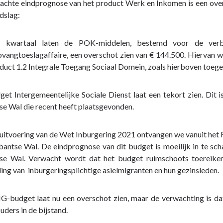
achte eindprognose van het product Werk en Inkomen is een over
dslag:
 kwartaal laten de POK-middelen, bestemd voor de verbe
vangtoeslagaffaire, een overschot zien van € 144.500. Hiervan 
duct 1.2 Integrale Toegang Sociaal Domein, zoals hierboven toegel
et Intergemeentelijke Sociale Dienst laat een tekort zien. Dit i
e Wal die recent heeft plaatsgevonden.
uitvoering van de Wet Inburgering 2021 ontvangen we vanuit het Ri
antse Wal. De eindprognose van dit budget is moeilijk in te sch
se Wal. Verwacht wordt dat het budget ruimschoots toereike
ing van inburgeringsplichtige asielmigranten en hun gezinsleden.
G-budget laat nu een overschot zien, maar de verwachting is da
uders in de bijstand.