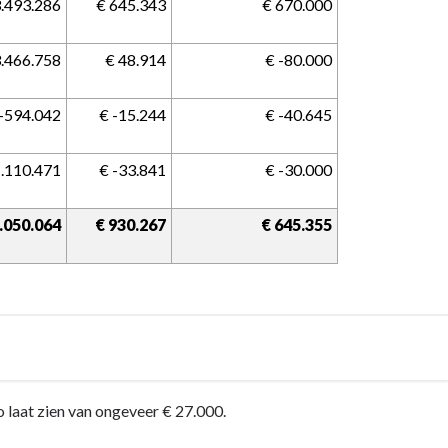
-3.493.286
 € 645.343
 € 670.000
-3.466.758
 € 48.914
 € -80.000
 -594.042
 € -15.244
 € -40.645
-1.110.471
 € -33.841
 € -30.000
3.050.064
 € 930.267
 € 645.355
o laat zien van ongeveer € 27.000.