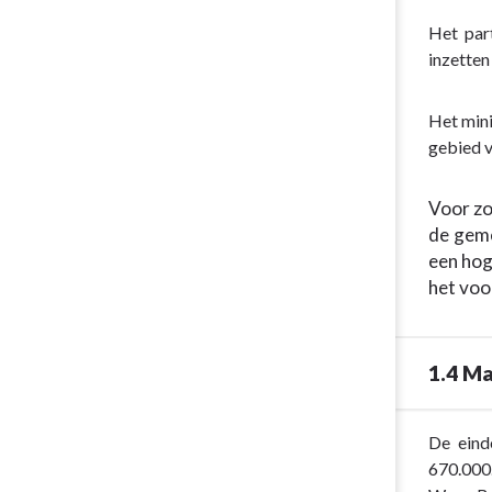
Het par
inzetten
Het mini
gebied v
Voor zo
de geme
een hog
het voo
1.4 Ma
Terug
De eind
naar
670.000