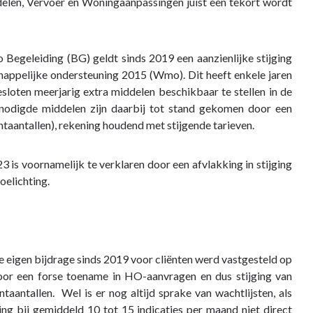
en, Vervoer en Woningaanpassingen juist een tekort wordt
geleiding (BG) geldt sinds 2019 een aanzienlijke stijging
ppelijke ondersteuning 2015 (Wmo). Dit heeft enkele jaren
sloten meerjarig extra middelen beschikbaar te stellen in de
igde middelen zijn daarbij tot stand gekomen door een
taantallen), rekening houdend met stijgende tarieven.
is voornamelijk te verklaren door een afvlakking in stijging
oelichting.
eigen bijdrage sinds 2019 voor cliënten werd vastgesteld op
oor een forse toename in HO-aanvragen en dus stijging van
ntaantallen. Wel is er nog altijd sprake van wachtlijsten, als
ng bij gemiddeld 10 tot 15 indicaties per maand niet direct