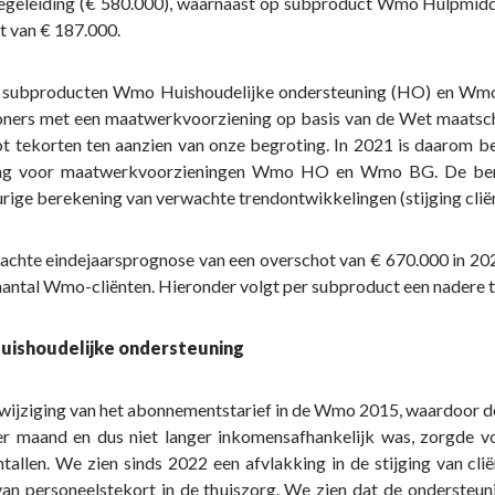
eleiding (€ 580.000), waarnaast op subproduct Wmo Hulpmiddel
t van € 187.000.
 subproducten Wmo Huishoudelijke ondersteuning (HO) en Wmo Be
oners met een maatwerkvoorziening op basis van de Wet maatscha
ot tekorten ten aanzien van onze begroting. In 2021 is daarom be
ng voor maatwerkvoorzieningen Wmo HO en Wmo BG. De benod
ige berekening van verwachte trendontwikkelingen (stijging cliën
lijke
ng
chte eindejaarsprognose van een overschot van € 670.000 in 2023 
aantal Wmo-cliënten. Hieronder volgt per subproduct een nadere t
ishoudelijke ondersteuning
ijziging van het abonnementstarief in de Wmo 2015, waardoor de 
r maand en dus niet langer inkomensafhankelijk was, zorgde v
ntallen. We zien sinds 2022 een afvlakking in de stijging van clië
an personeelstekort in de thuiszorg. We zien dat de ondersteuni