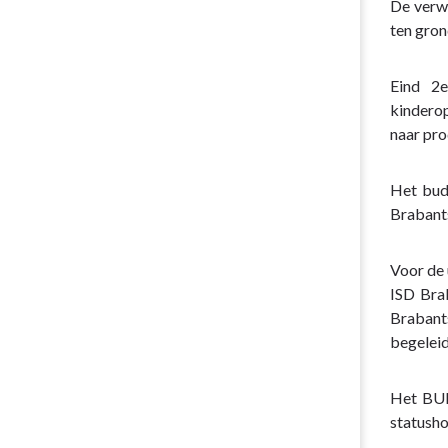
Terug
De verw
naar
ten gron
navigatie
-
Eind 2e
Programma
kinderop
1.
naar pro
Sociaal
Domein
Het budg
-
Brabants
1.3
Werk
en
Voor de 
inkomen
ISD Brab
Brabant
begeleid
Het BUI
statusho