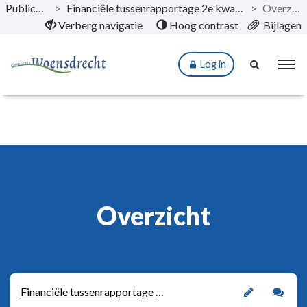
Publicaties
>
Financiële tussenrapportage 2e kwartaal 2023
>
Overzicht
Naar hoofdinhoud
Verberg navigatie
Hoog contrast
Bijlagen
Log in
Overzicht
Financiële tussenrapportage 2e kwartaal 2023