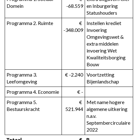
Domein
-68.559
en Inburgering 
Statushouders
Programma 2. Ruimte
 € 
Instellen krediet 
-348.009
Invoering 
Omgevingswet & 
extra middelen 
invoering Wet 
Kwaliteitsborging 
Bouw
Programma 3. 
 € -2.240
Voortzetting 
Leefomgeving
Bijenlandschap
Programma 4. Economie
 € -
Programma 5. 
 € 
Met name hogere 
Bestuurskracht
521.944
algemene uitkering 
n.a.v. 
Septembercirculaire 
2022
Totaal 
 € 
B