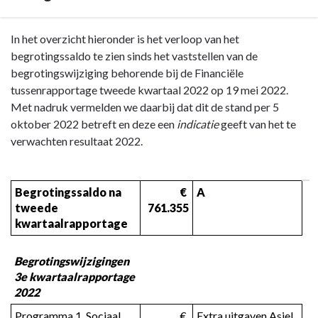
Terug
In het overzicht hieronder is het verloop van het
naar
begrotingssaldo te zien sinds het vaststellen van de
navigatie
begrotingswijziging behorende bij de Financiële
-
tussenrapportage tweede kwartaal 2022 op 19 mei 2022.
Inleiding
Met nadruk vermelden we daarbij dat dit de stand per 5
-
oktober 2022 betreft en deze een
indicatie
geeft van het te
Prognose
verwachten resultaat 2022.
resultaat
2022
Begrotingssaldo na 
 € 
A
tweede 
761.355
kwartaalrapportage
Begrotingswijzigingen 
3e kwartaalrapportage 
2022
Programma 1. Sociaal 
 € 
Extra uitgaven Asiel 