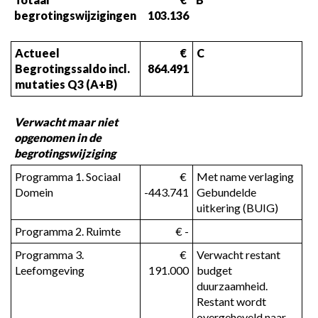
begrotingswijzigingen
103.136
Actueel 
 € 
C
Begrotingssaldo incl. 
864.491
mutaties Q3 (A+B)
Verwacht maar niet 
opgenomen in de 
begrotingswijziging
Programma 1. Sociaal 
 € 
Met name verlaging 
Domein
-443.741
Gebundelde 
uitkering (BUIG)
Programma 2. Ruimte
 € -
Programma 3. 
 € 
Verwacht restant 
Leefomgeving
191.000
budget 
duurzaamheid. 
Restant wordt 
overgeheveld naar 