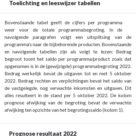
Toelichting en leeswijzer tabellen
Terug
Bovenstaande tabel geeft de cijfers per programma
naar
weer voor de totale programmabegroting. In de
navigatie
navolgende paragrafen volgt een uitsplitsing van de
-
programma’s naar de bijbehorende producten. Bovenstaande
Inleiding
en navolgende tabellen zijn als volgt te lezen: Bedrag
-
begroot toont het saldo per programma/product zoals dat
Toelichting
opgenomen is in de (gewijzigde) programmabegroting 2022.
en
Bedrag werkelijk bevat de uitgaven tot en met 5 oktober
leeswijzer
2022. Bedrag rechten en verplichtingen bevat het saldo van
tabellen
de vastgelegde, nog verwachte inkomsten en uitgaven. Dit
alles resulteert in de stand per 5 oktober 2022. De kolom
prognose afwijking van de begroting bevat de verwachte
afwijking ten opzichte van het begrotingssaldo (kolom 1).
Prognose resultaat 2022