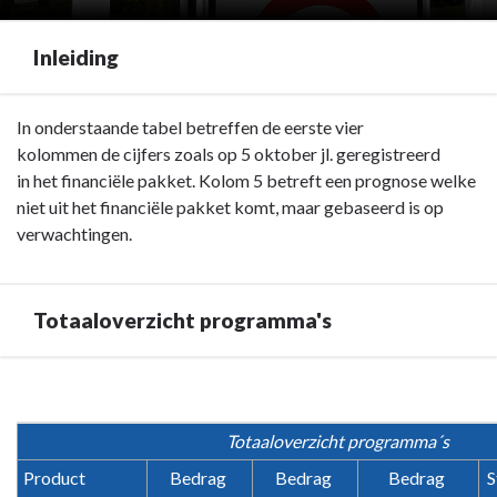
Inleiding
Terug
In onderstaande tabel betreffen de eerste vier
naar
kolommen de cijfers zoals op 5 oktober jl. geregistreerd
navigatie
in het financiële pakket. Kolom 5 betreft een prognose welke
-
niet uit het financiële pakket komt, maar gebaseerd is op
Inleiding
verwachtingen.
-
Inleiding
Totaaloverzicht programma's
Terug
naar
Totaaloverzicht programma´s
navigatie
-
Product
Bedrag 
Bedrag 
Bedrag 
S
Inleiding