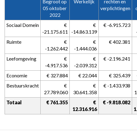
Begroot op 
Werkelijk
rechten en 
-
05 oktober 
verplichtingen
Totaaloverzicht
2022
programma's
Sociaal Domein
 € 
 € 
 € -6.915.723
-21.175.611
-14.863.139
Ruimte
 € 
 € 
 € 402.381
-1.262.442
-1.444.036
Leefomgeving
 € 
 € 
 € -2.196.241
-4.917.536
-2.039.312
Economie
 € 327.884
 € 22.044
 € 325.439
Bestuurskracht
 € 
 € 
 € -1.433.938
27.789.060
30.641.358
1
Totaal
 € 761.355
 € 
 € -9.818.082
12.316.916
1