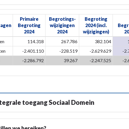
Primaire
Begrotings-
Begroting
en
ragen
Begroting
wijzigingen
2024 (incl.
Begr
2024
2024
wijzigingen)
2
en
114.318
267.786
382.104
ten
-2.401.110
-228.519
-2.629.629
-2.
s.
o
-2.286.792
39.267
-2.247.525
-2.
ntegrale toegang Sociaal Domein
llen we bereiken?