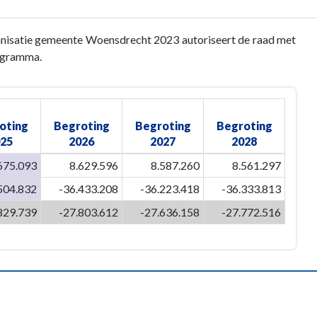
rganisatie gemeente Woensdrecht 2023 autoriseert de raad met
programma.
oting
Begroting
Begroting
Begroting
25
2026
2027
2028
675.093
8.629.596
8.587.260
8.561.297
504.832
-36.433.208
-36.223.418
-36.333.813
829.739
-27.803.612
-27.636.158
-27.772.516