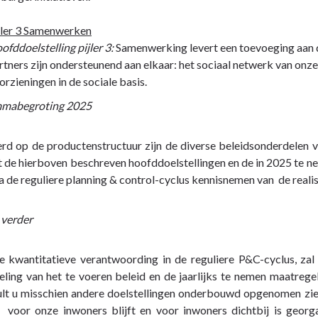
jler 3 Samenwerken
ofddoelstelling pijler 3:
Samenwerking levert een toevoeging aan d
rtners zijn ondersteunend aan elkaar: het sociaal netwerk van on
orzieningen in de sociale basis.
mabegroting 2025
d op de productenstructuur zijn de diverse beleidsonderdelen ver
t de hierboven beschreven hoofddoelstellingen en de in 2025 te ne
ia de reguliere planning & control-cyclus kennisnemen van de reali
 verder
e kwantitatieve verantwoording in de reguliere P&C-cyclus, zal
eling van het te voeren beleid en de jaarlijks te nemen maatre
zult u misschien andere doelstellingen onderbouwd opgenomen zien
t voor onze inwoners blijft en voor inwoners dichtbij is georg