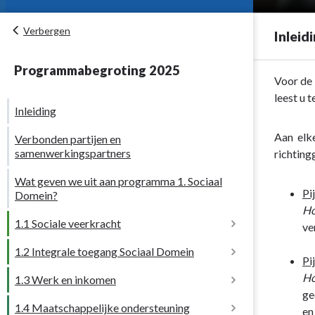
Verbergen
Inleid
Programmabegroting 2025
Terug
Voor de 
naar
leest u 
Inleiding
navigatie
-
Aan elke
Verbonden partijen en
Programma
samenwerkingspartners
richting
1.
Wat geven we uit aan programma 1. Sociaal
Sociaal
Pi
Domein?
Domein
Ho
-
1.1 Sociale veerkracht
ve
Inleiding
1.2 Integrale toegang Sociaal Domein
Wat willen we bereiken?
Pi
Ho
1.3 Werk en inkomen
Wat willen we bereiken?
Een intensievere samenwerking met én
Wat geven we uit aan 1.1 Sociale
ge
tussen onze grootste subsidiepartners.
Veerkracht?
1.4 Maatschappelijke ondersteuning
Wat willen we bereiken?
en
Zorg en ondersteuning zo dicht als