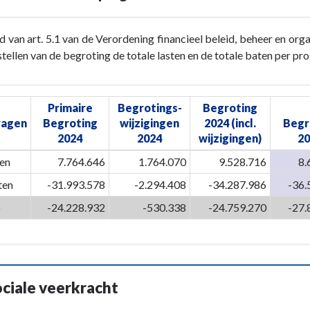
 van art. 5.1 van de Verordening financieel beleid, beheer en o
stellen van de begroting de totale lasten en de totale baten per 
gspartners
Primaire
Begrotings-
Begroting
ragen
Begroting
wijzigingen
2024 (incl.
Begr
2024
2024
wijzigingen)
20
en
7.764.646
1.764.070
9.528.716
8.
ten
-31.993.578
-2.294.408
-34.287.986
-36.
o
-24.228.932
-530.338
-24.759.270
-27.
ociale veerkracht