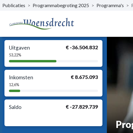
Publicaties
>
Programmabegroting 2025
>
Programma's
>
Naar hoofdinhoud
€ -36.504.832
Uitgaven
53,22%
53,22%
Complete
€ 8.675.093
Inkomsten
12,6%
12,6%
Complete
€ -27.829.739
Saldo
Pro