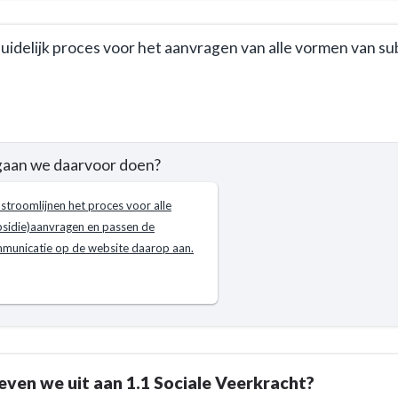
uidelijk proces voor het aanvragen van alle vormen van sub
vere
rking
e
gaan we daarvoor doen?
e
partners.
stroomlijnen het proces voor alle
cht
bsidie)aanvragen en passen de
municatie op de website daarop aan.
n?
ven we uit aan 1.1 Sociale Veerkracht?