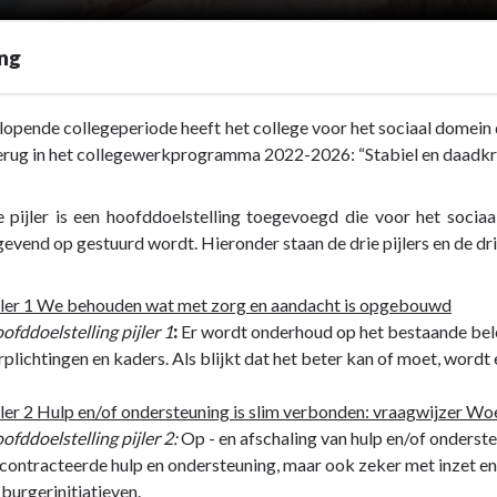
ing
lopende collegeperiode heeft het college voor het sociaal domein dr
terug in het collegewerkprogramma 2022-2026: “Stabiel en daadk
 pijler is een hoofddoelstelling toegevoegd die voor het socia
gevend op gestuurd wordt. Hieronder staan de drie pijlers en de dr
jler 1 We behouden wat met zorg en aandacht is opgebouwd
ofddoelstelling pijler 1
:
Er wordt onderhoud op het bestaande belei
rplichtingen en kaders. Als blijkt dat het beter kan of moet, wordt
jler 2 Hulp en/of ondersteuning is slim verbonden: vraagwijzer W
ofddoelstelling pijler 2:
Op - en afschaling van hulp en/of onderste
contracteerde hulp en ondersteuning, maar ook zeker met inzet e
 burgerinitiatieven.