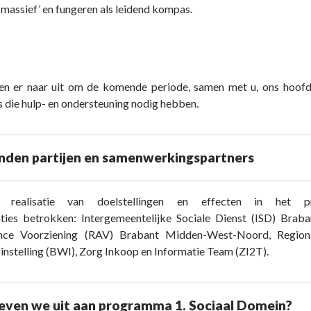
massief’ en fungeren als leidend kompas.
en er naar uit om de komende periode, samen met u, ons hoofd, 
 die hulp- en ondersteuning nodig hebben.
nden partijen en samenwerkingspartners
 realisatie van doelstellingen en effecten in het 
aties betrokken:
Intergemeentelijke Sociale Dienst (ISD) Brab
nce Voorziening (RAV) Brabant Midden-West-Noord,
Region
instelling (BWI), Zorg Inkoop en Informatie Team (ZI2T).
even we uit aan programma 1. Sociaal Domein?