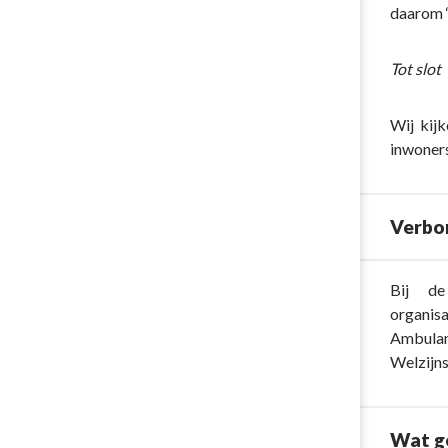
daarom ‘
Tot slot
Wij kijk
inwoners
Verbo
Terug
Bij de
naar
organis
navigatie
Ambula
-
Welzijns
Programma
1.
Sociaal
Wat g