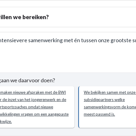
llen we bereiken?
ntensievere samenwerking met én tussen onze grootste s
e
gaan we daarvoor doen?
maken nieuwe afspraken met de BWI
We bekijken samen met onze
cht
r de inzet van het jongerenwerk en de
subsidiepartners welke
rtsportcoaches omdat nieuwe
samenwerkingsvorm de komen
wikkelingen vragen om een aangepaste
meest passend is.
kwijze.
n?