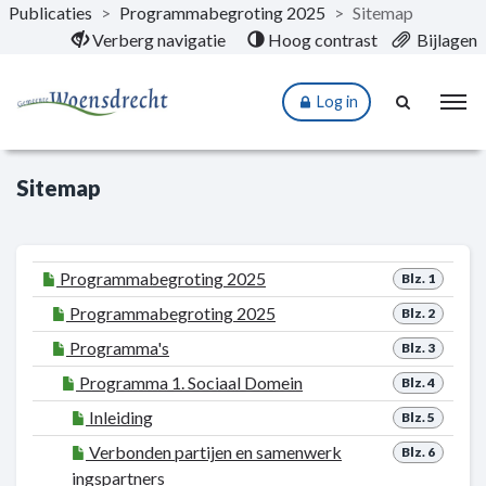
Publicaties
>
Programmabegroting 2025
>
Sitemap
Naar hoofdinhoud
Verberg navigatie
Hoog contrast
Bijlagen
Log in
Sitemap
Programmabegroting 2025
Blz. 1
Programmabegroting 2025
Blz. 2
Programma's
Blz. 3
Programma 1. Sociaal Domein
Blz. 4
Inleiding
Blz. 5
Verbonden partijen en samenwerk
Blz. 6
ingspartners