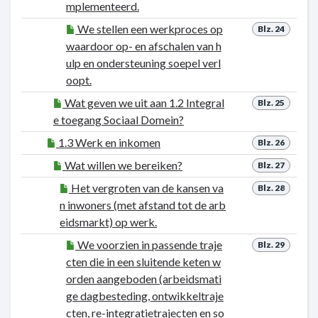
mplementeerd.
We stellen een werkproces op
Blz. 24
waardoor op- en afschalen van h
ulp en ondersteuning soepel verl
oopt.
Wat geven we uit aan 1.2 Integral
Blz. 25
e toegang Sociaal Domein?
1.3 Werk en inkomen
Blz. 26
Wat willen we bereiken?
Blz. 27
Het vergroten van de kansen va
Blz. 28
n inwoners (met afstand tot de arb
eidsmarkt) op werk.
We voorzien in passende traje
Blz. 29
cten die in een sluitende keten w
orden aangeboden (arbeidsmati
ge dagbesteding, ontwikkeltraje
cten, re-integratietrajecten en so