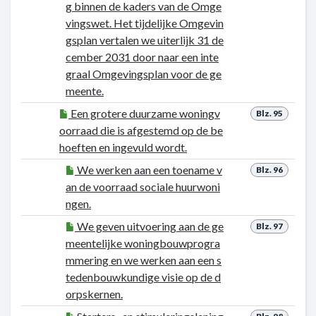
g binnen de kaders van de Omge
vingswet. Het tijdelijke Omgevin
gsplan vertalen we uiterlijk 31 de
cember 2031 door naar een inte
graal Omgevingsplan voor de ge
meente.
Een grotere duurzame woningv
Blz. 95
oorraad die is afgestemd op de be
hoeften en ingevuld wordt.
We werken aan een toename v
Blz. 96
an de voorraad sociale huurwoni
ngen.
We geven uitvoering aan de ge
Blz. 97
meentelijke woningbouwprogra
mmering en we werken aan een s
tedenbouwkundige visie op de d
orpskernen.