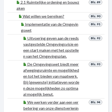
2.1 Ruimtelijke ordening en bouwz
Blz. 89
aken
Wat willen we bereiken?
Blz. 90
Implementatie van de Omgevin
Blz. 91
gswet
Uitvoering geven aan de reeds
Blz. 92
vastgestelde Omgevingsvisie en
een start maken met het opstelle
n van het Omgevingsplan.
De Omgevingswet biedt meer
Blz. 93
afwegingsruimte en mogelijkhed
en tot het bieden van maatwerk.
Bij (gewenste) initiatieven worde
n deze mogelijkheden zo optima
al mogelijk benut.
We werken verder aan een ver
Blz. 94
betering van onze dienstverlenin