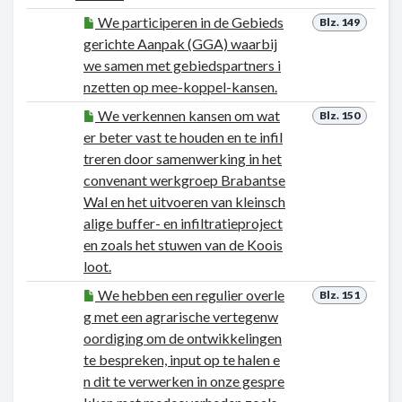
We participeren in de Gebieds
Blz. 149
gerichte Aanpak (GGA) waarbij
we samen met gebiedspartners i
nzetten op mee-koppel-kansen.
We verkennen kansen om wat
Blz. 150
er beter vast te houden en te infil
treren door samenwerking in het
convenant werkgroep Brabantse
Wal en het uitvoeren van kleinsch
alige buffer- en infiltratieproject
en zoals het stuwen van de Koois
loot.
We hebben een regulier overle
Blz. 151
g met een agrarische vertegenw
oordiging om de ontwikkelingen
te bespreken, input op te halen e
n dit te verwerken in onze gespre