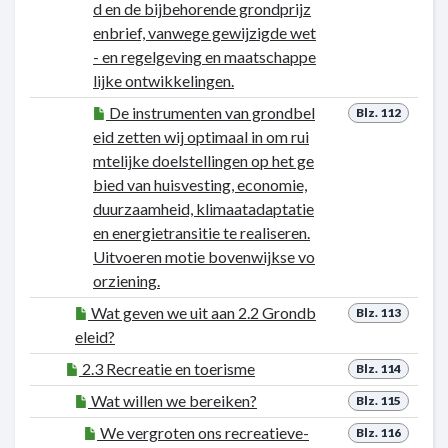
d en de bijbehorende grondprijz
enbrief, vanwege gewijzigde wet
- en regelgeving en maatschappe
lijke ontwikkelingen.
De instrumenten van grondbel
Blz. 112
eid zetten wij optimaal in om rui
mtelijke doelstellingen op het ge
bied van huisvesting, economie,
duurzaamheid, klimaatadaptatie
en energietransitie te realiseren.
Uitvoeren motie bovenwijkse vo
orziening.
Wat geven we uit aan 2.2 Grondb
Blz. 113
eleid?
2.3 Recreatie en toerisme
Blz. 114
Wat willen we bereiken?
Blz. 115
We vergroten ons recreatieve-
Blz. 116