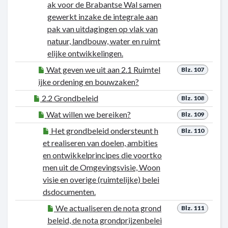
ak voor de Brabantse Wal samen
gewerkt inzake de integrale aan
pak van uitdagingen op vlak van
natuur, landbouw, water en ruimt
elijke ontwikkelingen.
Wat geven we uit aan 2.1 Ruimtel
Blz. 107
ijke ordening en bouwzaken?
2.2 Grondbeleid
Blz. 108
Wat willen we bereiken?
Blz. 109
Het grondbeleid ondersteunt h
Blz. 110
et realiseren van doelen, ambities
en ontwikkelprincipes die voortko
men uit de Omgevingsvisie, Woon
visie en overige (ruimtelijke) belei
dsdocumenten.
We actualiseren de nota grond
Blz. 111
beleid, de nota grondprijzenbelei