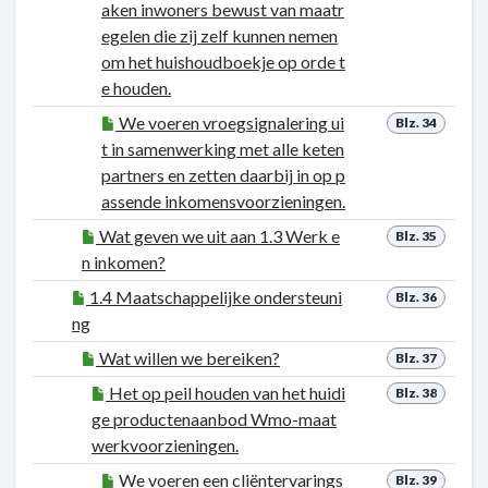
aken inwoners bewust van maatr
egelen die zij zelf kunnen nemen
om het huishoudboekje op orde t
e houden.
We voeren vroegsignalering ui
Blz. 34
t in samenwerking met alle keten
partners en zetten daarbij in op p
assende inkomensvoorzieningen.
Wat geven we uit aan 1.3 Werk e
Blz. 35
n inkomen?
1.4 Maatschappelijke ondersteuni
Blz. 36
ng
Wat willen we bereiken?
Blz. 37
Het op peil houden van het huidi
Blz. 38
ge productenaanbod Wmo-maat
werkvoorzieningen.
We voeren een cliëntervarings
Blz. 39