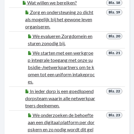
Wat willen we bereiken?
Blz. 18
Zorg en ondersteuning zo dicht
Blz. 19
als mogelijk bij het gewone leven
organiseren.
We evalueren Zorgdomein en
Blz. 20
sturen zonodig bij.
We starten met een werkgroe
Blz. 21
p integrale toegang met onze su
bsidie-/netwerkpartners om te k
omen tot een uniform intakeproc
es.
In ieder dorp is een goedlopend
Blz. 22
dorpsteam waarin alle netwerkpar
tners deelnemen.
We onderzoeken de behoefte
Blz. 23
aan een digitaal platform per dor
pskern en zo nodig wordt dit geï