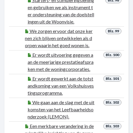
Starters- en stimuleringslening
Blz. 98
en gebruiken we als instrument t
er ondersteuning van de doelstell
ingen uit de Woonvisie.
We zorgen ervoor dat onze ker
Blz. 99
nen zich blijven ontwikkelen als d
orpen waarin het goed wonen is.
Er wordt uitvoering gegeven a
Blz. 100
an de meerjarige prestatieafspra
ken met de woningcorporaties.
Er wordt gewerkt aan de totst
Blz. 101
andkoming van een Volkshuisves
tingsprogramma.
We gaan aan de slag met de uit
Blz. 102
komsten van het Leefbaarheidso
nderzoek (LEMON).
Een merkbare verandering in de
Blz. 103