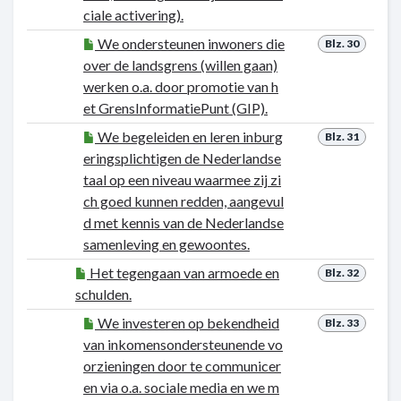
ciale activering).
We ondersteunen inwoners die
Blz. 30
over de landsgrens (willen gaan)
werken o.a. door promotie van h
et GrensInformatiePunt (GIP).
We begeleiden en leren inburg
Blz. 31
eringsplichtigen de Nederlandse
taal op een niveau waarmee zij zi
ch goed kunnen redden, aangevul
d met kennis van de Nederlandse
samenleving en gewoontes.
Het tegengaan van armoede en
Blz. 32
schulden.
We investeren op bekendheid
Blz. 33
van inkomensondersteunende vo
orzieningen door te communicer
en via o.a. sociale media en we m