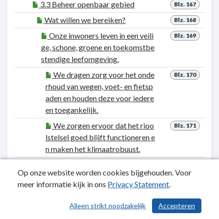
3.3 Beheer openbaar gebied
Blz. 167
Wat willen we bereiken?
Blz. 168
Onze inwoners leven in een veili
Blz. 169
ge, schone, groene en toekomstbe
stendige leefomgeving.
We dragen zorg voor het onde
Blz. 170
rhoud van wegen, voet- en fietsp
aden en houden deze voor iedere
en toegankelijk.
We zorgen ervoor dat het rioo
Blz. 171
lstelsel goed blijft functioneren e
n maken het klimaatrobuust.
We zetten in op verdere mode
Blz. 172
Op onze website worden cookies bijgehouden. Voor
rnisering van ons openbare verlic
meer informatie kijk in ons
Privacy Statement
.
htingsbestand zodat we nog mee
r energie gaan besparen en nog sl
Alleen strikt noodzakelijk
Accepteren
immer kunnen gaan verlichten.