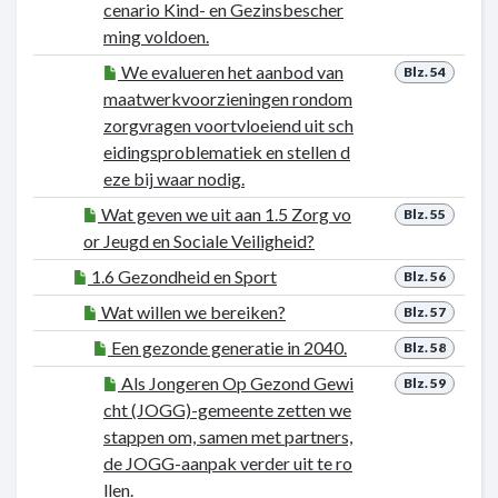
cenario Kind- en Gezinsbescher
ming voldoen.
We evalueren het aanbod van
Blz. 54
maatwerkvoorzieningen rondom
zorgvragen voortvloeiend uit sch
eidingsproblematiek en stellen d
eze bij waar nodig.
Wat geven we uit aan 1.5 Zorg vo
Blz. 55
or Jeugd en Sociale Veiligheid?
1.6 Gezondheid en Sport
Blz. 56
Wat willen we bereiken?
Blz. 57
Een gezonde generatie in 2040.
Blz. 58
Als Jongeren Op Gezond Gewi
Blz. 59
cht (JOGG)-gemeente zetten we
stappen om, samen met partners,
de JOGG-aanpak verder uit te ro
llen.