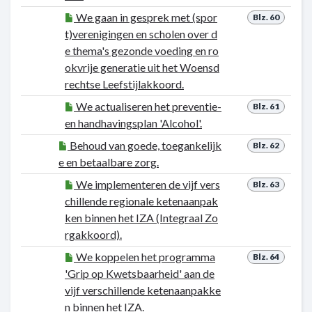
We gaan in gesprek met (spor
Blz. 60
t)verenigingen en scholen over d
e thema's gezonde voeding en ro
okvrije generatie uit het Woensd
rechtse Leefstijlakkoord.
We actualiseren het preventie-
Blz. 61
en handhavingsplan 'Alcohol'.
Behoud van goede, toegankelijk
Blz. 62
e en betaalbare zorg.
We implementeren de vijf vers
Blz. 63
chillende regionale ketenaanpak
ken binnen het IZA (Integraal Zo
rgakkoord).
We koppelen het programma
Blz. 64
'Grip op Kwetsbaarheid' aan de
vijf verschillende ketenaanpakke
n binnen het IZA.