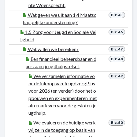
nte Woensdrecht.
Wat geven we uit aan 1.4 Maatsc
Blz. 45
happelijke ondersteuning?
1.5 Zorg voor Jeugd en Sociale Vei
Blz. 46
ligheid
Wat willen we bereiken?
Blz. 47
Een financieel beheersbaar en d
Blz. 48
uurzaam jeugdhulpstelsel.
We verzamelen informatie vo
Blz. 49
or de inkoop van JeugdzorgPlus
voor 2026 (en verder) door het o
pbouwen en experimenteren met
alternatieven voor de gesloten je
ugdhulp.
We evalueren de huidige werk
Blz. 50
wijze in de toegang op basis van