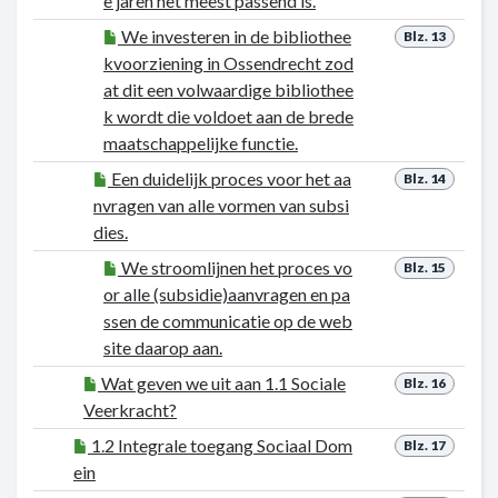
e jaren het meest passend is.
We investeren in de bibliothee
Blz. 13
kvoorziening in Ossendrecht zod
at dit een volwaardige bibliothee
k wordt die voldoet aan de brede
maatschappelijke functie.
Een duidelijk proces voor het aa
Blz. 14
nvragen van alle vormen van subsi
dies.
We stroomlijnen het proces vo
Blz. 15
or alle (subsidie)aanvragen en pa
ssen de communicatie op de web
site daarop aan.
Wat geven we uit aan 1.1 Sociale
Blz. 16
Veerkracht?
1.2 Integrale toegang Sociaal Dom
Blz. 17
ein