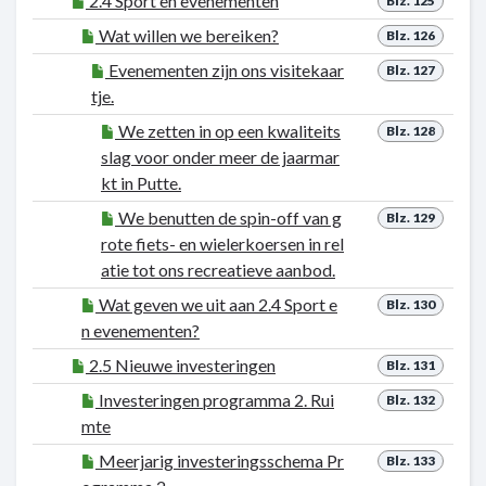
2.4 Sport en evenementen
Blz. 125
Wat willen we bereiken?
Blz. 126
Evenementen zijn ons visitekaar
Blz. 127
tje.
We zetten in op een kwaliteits
Blz. 128
slag voor onder meer de jaarmar
kt in Putte.
We benutten de spin-off van g
Blz. 129
rote fiets- en wielerkoersen in rel
atie tot ons recreatieve aanbod.
Wat geven we uit aan 2.4 Sport e
Blz. 130
n evenementen?
2.5 Nieuwe investeringen
Blz. 131
Investeringen programma 2. Rui
Blz. 132
mte
Meerjarig investeringsschema Pr
Blz. 133