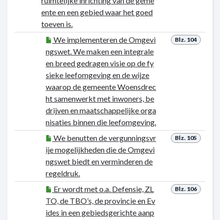
ruimtelijke inrichting van de geme
ente en een gebied waar het goed
toeven is.
We implementeren de Omgevi
Blz. 104
ngswet. We maken een integrale
en breed gedragen visie op de fy
sieke leefomgeving en de wijze
waarop de gemeente Woensdrec
ht samenwerkt met inwoners, be
drijven en maatschappelijke orga
nisaties binnen die leefomgeving.
We benutten de vergunningsvr
Blz. 105
ije mogelijkheden die de Omgevi
ngswet biedt en verminderen de
regeldruk.
Er wordt met o.a. Defensie, ZL
Blz. 106
TO, de TBO’s, de provincie en Ev
ides in een gebiedsgerichte aanp