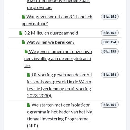
kken met medeoverheden zoals
de provincie.
Wat geven we uit aan 3.1 Landsch
Blz. 152
ap en natuur?
3.2 Milieu en duurzaamheid
Blz. 153
Wat willen we bereiken?
Blz. 154
We geven samen met onze inwo
Blz. 155
ners invulling aan de energietransi
tie.
Uitvoering geven aan de ambit
Blz. 156
ies zoals vastgesteld in de Warm
tevisie (verkenning en uitvoering
2023-2030).
We starten met een isolatiepr
Blz. 157
ogramma in het kader van het Na
tionaal Investering Programma
(NIP).