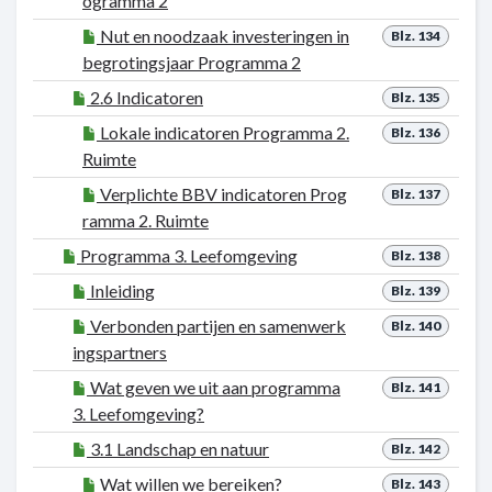
ogramma 2
Nut en noodzaak investeringen in
Blz. 134
begrotingsjaar Programma 2
2.6 Indicatoren
Blz. 135
Lokale indicatoren Programma 2.
Blz. 136
Ruimte
Verplichte BBV indicatoren Prog
Blz. 137
ramma 2. Ruimte
Programma 3. Leefomgeving
Blz. 138
Inleiding
Blz. 139
Verbonden partijen en samenwerk
Blz. 140
ingspartners
Wat geven we uit aan programma
Blz. 141
3. Leefomgeving?
3.1 Landschap en natuur
Blz. 142
Wat willen we bereiken?
Blz. 143