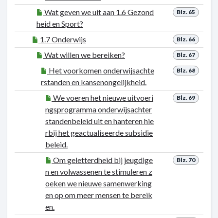
Wat geven we uit aan 1.6 Gezond
Blz. 65
heid en Sport?
1.7 Onderwijs
Blz. 66
Wat willen we bereiken?
Blz. 67
Het voorkomen onderwijsachte
Blz. 68
rstanden en kansenongelijkheid.
We voeren het nieuwe uitvoeri
Blz. 69
ngsprogramma onderwijsachter
standenbeleid uit en hanteren hie
rbij het geactualiseerde subsidie
beleid.
Om geletterdheid bij jeugdige
Blz. 70
n en volwassenen te stimuleren z
oeken we nieuwe samenwerking
en op om meer mensen te bereik
en.