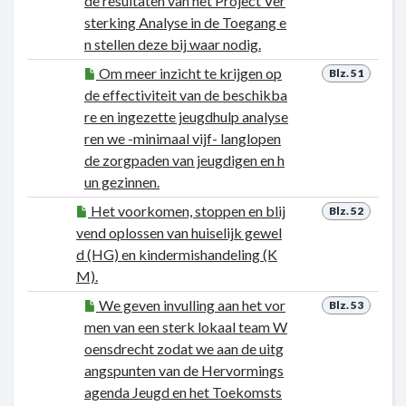
de resultaten van het Project Ver
sterking Analyse in de Toegang e
n stellen deze bij waar nodig.
Om meer inzicht te krijgen op
Blz. 51
de effectiviteit van de beschikba
re en ingezette jeugdhulp analyse
ren we -minimaal vijf- langlopen
de zorgpaden van jeugdigen en h
un gezinnen.
Het voorkomen, stoppen en blij
Blz. 52
vend oplossen van huiselijk gewel
d (HG) en kindermishandeling (K
M).
We geven invulling aan het vor
Blz. 53
men van een sterk lokaal team W
oensdrecht zodat we aan de uitg
angspunten van de Hervormings
agenda Jeugd en het Toekomsts