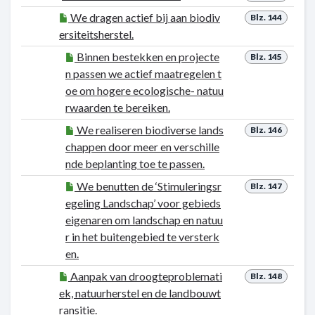
We dragen actief bij aan biodiv
Blz. 144
ersiteitsherstel.
Binnen bestekken en projecte
Blz. 145
n passen we actief maatregelen t
oe om hogere ecologische- natuu
rwaarden te bereiken.
We realiseren biodiverse lands
Blz. 146
chappen door meer en verschille
nde beplanting toe te passen.
We benutten de ‘Stimuleringsr
Blz. 147
egeling Landschap’ voor gebieds
eigenaren om landschap en natuu
r in het buitengebied te versterk
en.
Aanpak van droogteproblemati
Blz. 148
ek, natuurherstel en de landbouwt
ransitie.