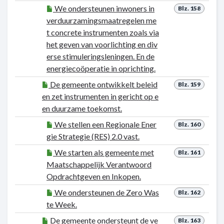
We ondersteunen inwoners in
Blz. 158
verduurzamingsmaatregelen me
t concrete instrumenten zoals via
het geven van voorlichting en div
erse stimuleringsleningen. En de
energiecoöperatie in oprichting.
De gemeente ontwikkelt beleid
Blz. 159
en zet instrumenten in gericht op e
en duurzame toekomst.
We stellen een Regionale Ener
Blz. 160
gie Strategie (RES) 2.0 vast.
We starten als gemeente met
Blz. 161
Maatschappelijk Verantwoord
Opdrachtgeven en Inkopen.
We ondersteunen de Zero Was
Blz. 162
te Week.
De gemeente ondersteunt de ve
Blz. 163