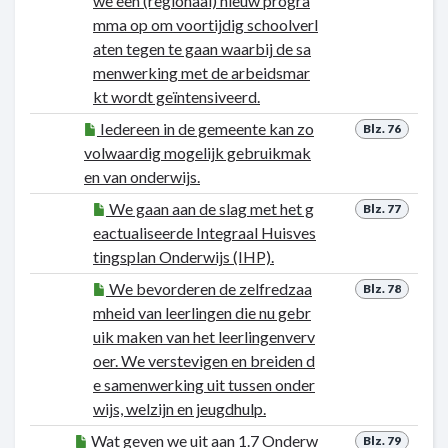
we een (regionaal) nieuw progra
mma op om voortijdig schoolverl
aten tegen te gaan waarbij de sa
menwerking met de arbeidsmar
kt wordt geïntensiveerd.
Iedereen in de gemeente kan zo
Blz. 76
volwaardig mogelijk gebruikmak
en van onderwijs.
We gaan aan de slag met het g
Blz. 77
eactualiseerde Integraal Huisves
tingsplan Onderwijs (IHP).
We bevorderen de zelfredzaa
Blz. 78
mheid van leerlingen die nu gebr
uik maken van het leerlingenverv
oer. We verstevigen en breiden d
e samenwerking uit tussen onder
wijs, welzijn en jeugdhulp.
Wat geven we uit aan 1.7 Onderw
Blz. 79