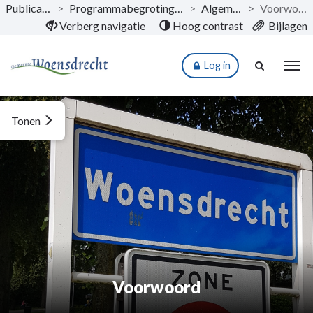
Publicaties
>
Programmabegroting 2025
>
Algemeen
>
Voorwoord
Naar hoofdinhoud
Verberg navigatie
Hoog contrast
Bijlagen
Log in
Tonen
Voorwoord