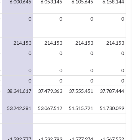
3
6.000.645
6.053.145
6.105.645
6.158.144
0
0
0
0
0
1
214.153
214.153
214.153
214.153
0
0
0
0
0
0
0
0
0
0
0
0
0
0
0
0
38.341.617
37.479.363
37.555.451
37.787.444
5
53.242.281
53.067.512
51.515.721
51.730.099
2
-1.582.777
-1.592.789
-1.577.974
-1.567.552