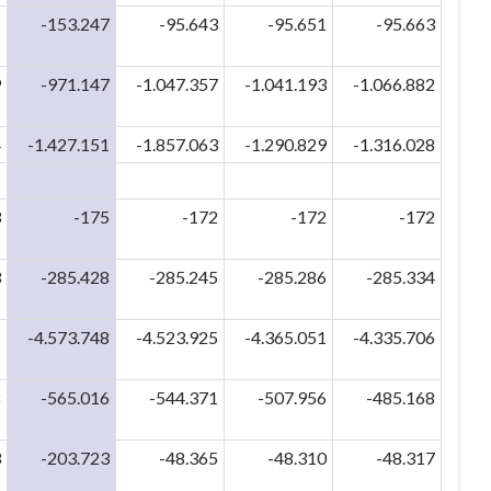
1
-153.247
-95.643
-95.651
-95.663
9
-971.147
-1.047.357
-1.041.193
-1.066.882
4
-1.427.151
-1.857.063
-1.290.829
-1.316.028
3
-175
-172
-172
-172
3
-285.428
-285.245
-285.286
-285.334
5
-4.573.748
-4.523.925
-4.365.051
-4.335.706
8
-565.016
-544.371
-507.956
-485.168
3
-203.723
-48.365
-48.310
-48.317