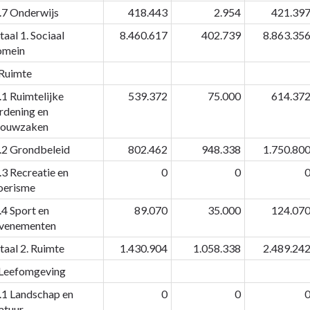
.7 Onderwijs
418.443
2.954
421.39
taal 1. Sociaal
8.460.617
402.739
8.863.35
mein
 Ruimte
.1 Ruimtelijke
539.372
75.000
614.37
rdening en
ouwzaken
.2 Grondbeleid
802.462
948.338
1.750.80
.3 Recreatie en
0
0
oerisme
.4 Sport en
89.070
35.000
124.07
venementen
taal 2. Ruimte
1.430.904
1.058.338
2.489.24
 Leefomgeving
.1 Landschap en
0
0
atuur