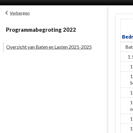
Verbergen
Terug
naar
Programmabegroting 2022
navigatie
Bedr
-
Overzicht
Overzicht van Baten en Lasten 2021-2025
Bat
van
1.
baten
1
en
lasten
1
2021-
S
2025
1
-
1
Overzicht
o
van
Baten
1
en
1
Lasten