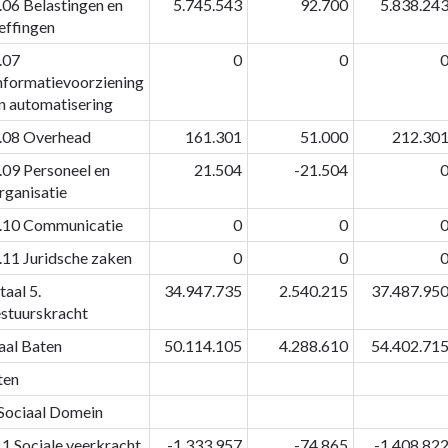
.06 Belastingen en
5.745.543
92.700
5.838.24
effingen
.07
0
0
nformatievoorziening
n automatisering
.08 Overhead
161.301
51.000
212.30
.09 Personeel en
21.504
-21.504
rganisatie
.10 Communicatie
0
0
.11 Juridsche zaken
0
0
taal 5.
34.947.735
2.540.215
37.487.95
stuurskracht
aal Baten
50.114.105
4.288.610
54.402.71
ten
 Sociaal Domein
.1 Sociale veerkracht
-1.333.957
-74.865
-1.408.82