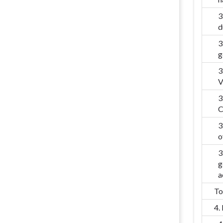
3
d
3
g
3
V
3
C
3
o
3
g
a
To
4.