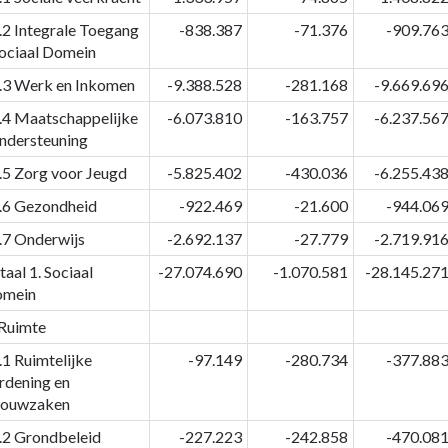
.2 Integrale Toegang
-838.387
-71.376
-909.76
ociaal Domein
.3 Werk en Inkomen
-9.388.528
-281.168
-9.669.69
.4 Maatschappelijke
-6.073.810
-163.757
-6.237.56
ndersteuning
.5 Zorg voor Jeugd
-5.825.402
-430.036
-6.255.43
.6 Gezondheid
-922.469
-21.600
-944.06
.7 Onderwijs
-2.692.137
-27.779
-2.719.91
taal 1. Sociaal
-27.074.690
-1.070.581
-28.145.27
mein
 Ruimte
.1 Ruimtelijke
-97.149
-280.734
-377.88
rdening en
ouwzaken
.2 Grondbeleid
-227.223
-242.858
-470.08