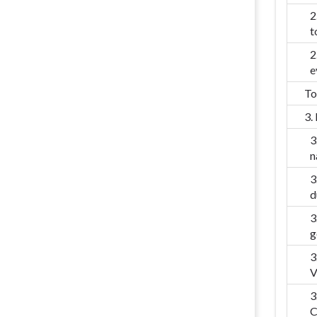
2
t
2
e
To
3.
3
n
3
d
3
g
3
V
3
C