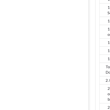
1
S
1
1
o
1
1
1
To
Do
2.
2
o
b
2