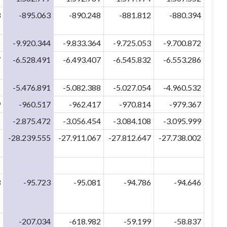
3
-895.063
-890.248
-881.812
-880.394
6
-9.920.344
-9.833.364
-9.725.053
-9.700.872
7
-6.528.491
-6.493.407
-6.545.832
-6.553.286
8
-5.476.891
-5.082.388
-5.027.054
-4.960.532
9
-960.517
-962.417
-970.814
-979.367
6
-2.875.472
-3.056.454
-3.084.108
-3.095.999
1
-28.239.555
-27.911.067
-27.812.647
-27.738.002
3
-95.723
-95.081
-94.786
-94.646
1
-207.034
-618.982
-59.199
-58.837