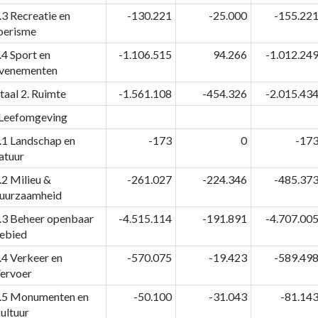
.3 Recreatie en
-130.221
-25.000
-155.22
oerisme
.4 Sport en
-1.106.515
94.266
-1.012.24
venementen
taal 2. Ruimte
-1.561.108
-454.326
-2.015.43
 Leefomgeving
.1 Landschap en
-173
0
-17
atuur
.2 Milieu &
-261.027
-224.346
-485.37
uurzaamheid
.3 Beheer openbaar
-4.515.114
-191.891
-4.707.00
ebied
.4 Verkeer en
-570.075
-19.423
-589.49
ervoer
.5 Monumenten en
-50.100
-31.043
-81.14
ultuur