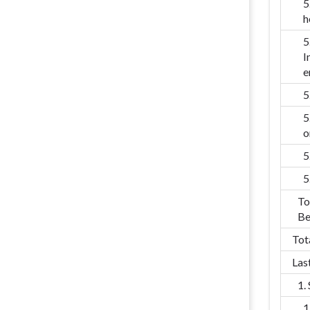
5
h
5
I
e
5
5
o
5
5
To
Be
Tot
Las
1.
1