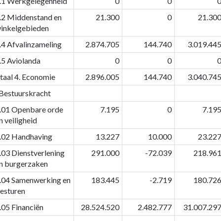
.1 Werkgelegenheid
0
0
.2 Middenstand en
21.300
0
21.30
inkelgebieden
.4 Afvalinzameling
2.874.705
144.740
3.019.44
.5 Aviolanda
0
0
taal 4. Economie
2.896.005
144.740
3.040.74
 Bestuurskracht
.01 Openbare orde
7.195
0
7.19
n veiligheid
.02 Handhaving
13.227
10.000
23.22
.03 Dienstverlening
291.000
-72.039
218.96
n burgerzaken
.04 Samenwerking en
183.445
-2.719
180.72
esturen
.05 Financiën
28.524.520
2.482.777
31.007.29