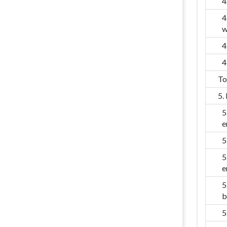
4
4
w
4
4
To
5.
5
e
5
5
e
5
b
5