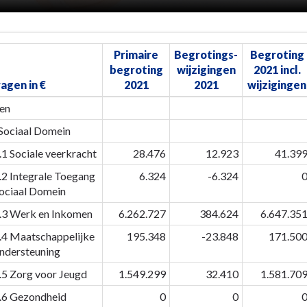
Primaire
Begrotings-
Begroting
begroting
wijzigingen
2021 incl.
agen in €
2021
2021
wijzigingen
en
 Sociaal Domein
.1 Sociale veerkracht
28.476
12.923
41.39
.2 Integrale Toegang
6.324
-6.324
ociaal Domein
.3 Werk en Inkomen
6.262.727
384.624
6.647.35
.4 Maatschappelijke
195.348
-23.848
171.50
ndersteuning
.5 Zorg voor Jeugd
1.549.299
32.410
1.581.70
.6 Gezondheid
0
0