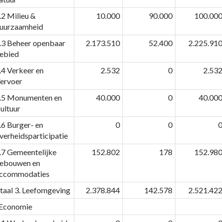
.2 Milieu &
10.000
90.000
100.00
uurzaamheid
.3 Beheer openbaar
2.173.510
52.400
2.225.91
ebied
.4 Verkeer en
2.532
0
2.53
ervoer
.5 Monumenten en
40.000
0
40.00
ultuur
.6 Burger- en
0
0
verheidsparticipatie
.7 Gemeentelijke
152.802
178
152.98
ebouwen en
ccommodaties
taal 3. Leefomgeving
2.378.844
142.578
2.521.42
 Economie