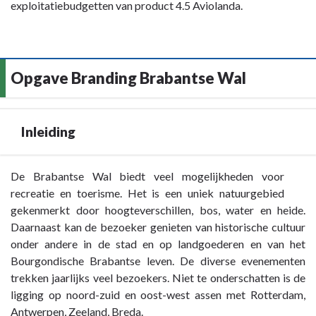
Opgave
exploitatiebudgetten van product 4.5 Aviolanda.
We
maintenance
de
Aviolanda
zorgen
cluster
arbeidsmarkt.
-
voor
Aviolanda.
Context
een
en
Opgave Branding Brabantse Wal
gezamenlijke
samenhang
Human
met
Capital
programma's
Inleiding
Agenda,
gericht
op
Terug
De Brabantse Wal biedt veel mogelijkheden voor
de
naar
recreatie en toerisme. Het is een uniek natuurgebied
ontwikkeling
navigatie
gekenmerkt door hoogteverschillen, bos, water en heide.
van
-
Daarnaast kan de bezoeker genieten van historische cultuur
talent
Opgave
onder andere in de stad en op landgoederen en van het
en
Branding
Bourgondische Brabantse leven. De diverse evenementen
het
Brabantse
trekken jaarlijks veel bezoekers. Niet te onderschatten is de
behoud
Wal
ligging op noord-zuid en oost-west assen met Rotterdam,
van
-
Antwerpen, Zeeland, Breda.