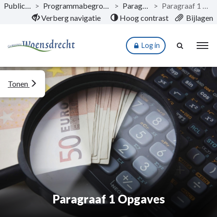
Publicaties
>
Programmabegroting 2022
>
Paragrafen
>
Paragraaf 1 Opgaves
Naar hoofdinhoud
Verberg navigatie
Hoog contrast
Bijlagen
Log in
Tonen
Paragraaf 1 Opgaves