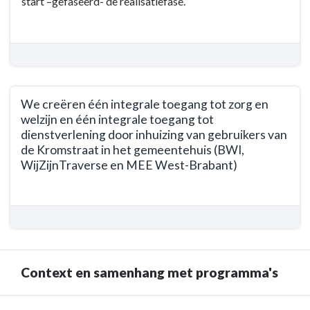
start –gefaseerd- de realisatiefase.
we
Huisvesting
bereiken?
-
Wat
willen
we
bereiken?
We creëren één integrale toegang tot zorg en
-
welzijn en één integrale toegang tot
We
dienstverlening door inhuizing van gebruikers van
voeren
de Kromstraat in het gemeentehuis (BWI,
de
WijZijnTraverse en MEE West-Brabant)
besluitvorming
over
Terug
de
naar
herinrichting
navigatie
van
-
het
Opgave
Context en samenhang met programma's
gemeentehuis
Huisvesting
uit
-
op
Wat