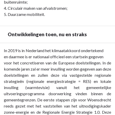
buitenruimte;
4. Circulair maken van afvalstromen;
5. Duurzame mobiliteit.
Ontwikkelingen toen, nu en straks
Terug
In 2019 is in Nederland het klimaatakkoord ondertekend
naar
en daarmee is er nationaal officieel een startsein gegeven
navigatie
voor het concretiseren van de Europese doelstellingen. In de
-
komende jaren zal er meer invulling worden gegeven aan deze
Opgave
doelstellingen en zullen deze via vastgestelde regionale
Duurzaamheid
strategieën (regionale energiestrategie = RES) en lokale
-
invulling (warmtevisie) vanuit het gemeentelijke
Ontwikkelingen
uitvoeringsprogramma doorwerking vinden binnen de
toen,
gemeentegrenzen. De eerste stappen zijn voor Woensdrecht
nu
reeds gezet met het vaststellen van het uitnodigingskader
en
zonne-energie en de Regionale Energie Strategie 1.0. Deze