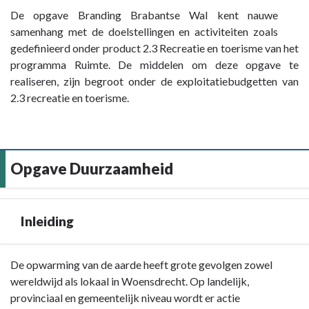
Wal
met
aantrekkelijke
Terug
De opgave Branding Brabantse Wal kent nauwe
-
organisatoren
wielerkalender,
naar
samenhang met de doelstellingen en activiteiten zoals
Wat
in
sponsoring
navigatie
gedefinieerd onder product 2.3 Recreatie en toerisme van het
willen
voor
van
-
programma Ruimte. De middelen om deze opgave te
we
een
lokale
Opgave
realiseren, zijn begroot onder de exploitatiebudgetten van
bereiken?
kalender
evenementen
Branding
2.3 recreatie en toerisme.
-
met
en
Brabantse
Woensdrecht
aansprekende
grote
Wal
werkt
evenementen
wielerevenementen.
-
samen
die
Context
Opgave Duurzaamheid
met
bijdragen
en
de
aan
samenhang
Brabantse
de
met
Inleiding
Walgemeenten
merkontwikkeling
programma's
en
van
betrokken
de
Terug
De opwarming van de aarde heeft grote gevolgen zowel
partners
Brabantse
naar
wereldwijd als lokaal in Woensdrecht. Op landelijk,
aan
Wal
navigatie
provinciaal en gemeentelijk niveau wordt er actie
het
en