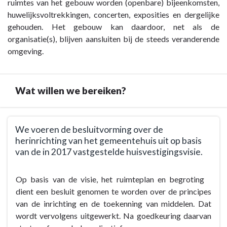
ruimtes van het gebouw worden (openbare) bijeenkomsten,
huwelijksvoltrekkingen, concerten, exposities en dergelijke
gehouden. Het gebouw kan daardoor, net als de
organisatie(s), blijven aansluiten bij de steeds veranderende
omgeving.
Wat willen we bereiken?
Terug
We voeren de besluitvorming over de
naar
herinrichting van het gemeentehuis uit op basis
navigatie
van de in 2017 vastgestelde huisvestigingsvisie.
-
Opgave
Terug
Op basis van de visie, het ruimteplan en begroting
Huisvesting
naar
dient een besluit genomen te worden over de principes
-
navigatie
van de inrichting en de toekenning van middelen. Dat
Wat
-
wordt vervolgens uitgewerkt. Na goedkeuring daarvan
willen
Opgave