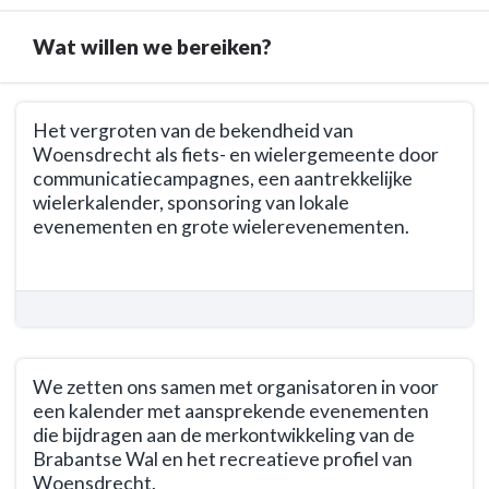
Wat willen we bereiken?
Terug
Het vergroten van de bekendheid van
naar
Woensdrecht als fiets- en wielergemeente door
navigatie
communicatiecampagnes, een aantrekkelijke
-
wielerkalender, sponsoring van lokale
Opgave
evenementen en grote wielerevenementen.
Branding
Terug
Brabantse
naar
Wal
navigatie
-
-
Wat
Opgave
willen
We zetten ons samen met organisatoren in voor
Branding
we
een kalender met aansprekende evenementen
Brabantse
bereiken?
die bijdragen aan de merkontwikkeling van de
Wal
Brabantse Wal en het recreatieve profiel van
-
Woensdrecht.