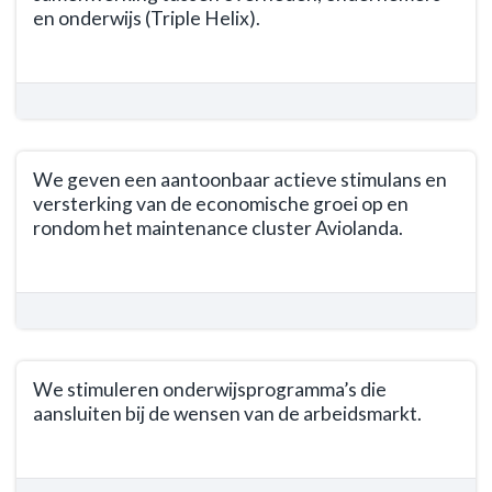
navigatie
en onderwijs (Triple Helix).
-
Opgave
Terug
Aviolanda
naar
-
navigatie
Wat
-
willen
Opgave
We geven een aantoonbaar actieve stimulans en
we
Aviolanda
versterking van de economische groei op en
bereiken?
-
rondom het maintenance cluster Aviolanda.
Wat
Terug
willen
naar
we
navigatie
bereiken?
-
-
Opgave
We
We stimuleren onderwijsprogramma’s die
Aviolanda
behouden
aansluiten bij de wensen van de arbeidsmarkt.
-
en
Wat
versterken
Terug
willen
de
naar