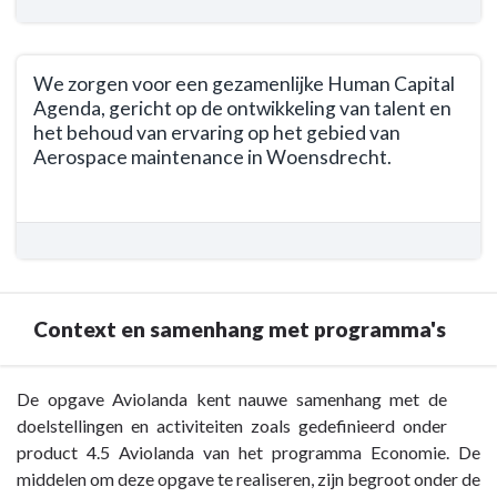
we
intensieve
navigatie
bereiken?
samenwerking
-
-
tussen
Opgave
We zorgen voor een gezamenlijke Human Capital
We
overheden,
Aviolanda
Agenda, gericht op de ontwikkeling van talent en
geven
ondernemers
-
het behoud van ervaring op het gebied van
een
en
Wat
Aerospace maintenance in Woensdrecht.
aantoonbaar
onderwijs
willen
Terug
actieve
(Triple
we
naar
stimulans
Helix).
bereiken?
navigatie
en
-
-
versterking
We
Opgave
van
stimuleren
Context en samenhang met programma's
Aviolanda
de
onderwijsprogramma’s
-
economische
die
Wat
groei
aansluiten
Terug
De opgave Aviolanda kent nauwe samenhang met de
willen
op
bij
naar
doelstellingen en activiteiten zoals gedefinieerd onder
we
en
de
navigatie
product 4.5 Aviolanda van het programma Economie. De
bereiken?
rondom
wensen
-
middelen om deze opgave te realiseren, zijn begroot onder de
-
het
van