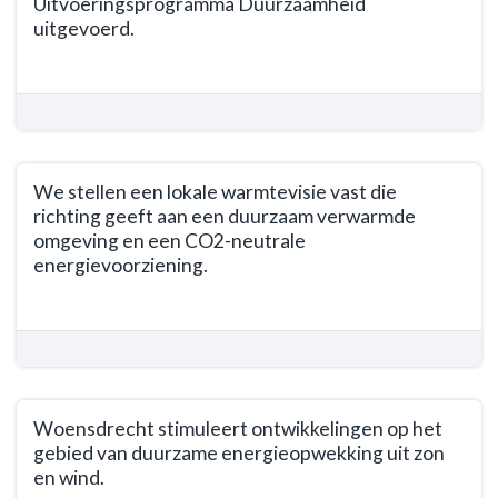
Uitvoeringsprogramma Duurzaamheid
navigatie
uitgevoerd.
-
Opgave
Terug
Duurzaamheid
naar
-
navigatie
Wat
-
willen
Opgave
We stellen een lokale warmtevisie vast die
we
Duurzaamheid
richting geeft aan een duurzaam verwarmde
bereiken?
-
omgeving en een CO2-neutrale
Wat
energievoorziening.
willen
Terug
we
naar
bereiken?
navigatie
-
-
In
Opgave
samenwerking
Woensdrecht stimuleert ontwikkelingen op het
Duurzaamheid
met
gebied van duurzame energieopwekking uit zon
-
de
en wind.
Wat
partners