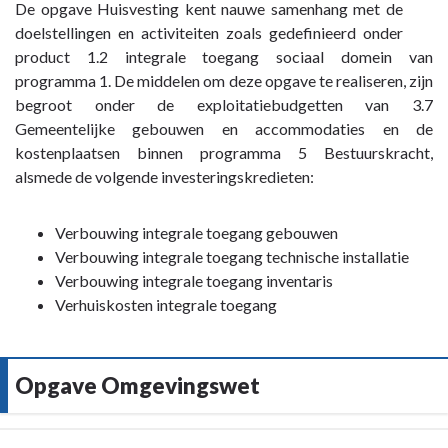
Terug
De opgave Huisvesting kent nauwe samenhang met de
basis
willen
naar
doelstellingen en activiteiten zoals gedefinieerd onder
van
we
navigatie
product 1.2 integrale toegang sociaal domein van
de
bereiken?
-
programma 1. De middelen om deze opgave te realiseren, zijn
in
-
Opgave
begroot onder de exploitatiebudgetten van 3.7
2017
We
Huisvesting
Gemeentelijke gebouwen en accommodaties en de
vastgestelde
creëren
-
kostenplaatsen binnen programma 5 Bestuurskracht,
huisvestigingsvisie.
één
Context
alsmede de volgende investeringskredieten:
integrale
en
toegang
samenhang
Verbouwing integrale toegang gebouwen
tot
met
Verbouwing integrale toegang technische installatie
zorg
programma's
Verbouwing integrale toegang inventaris
en
Verhuiskosten integrale toegang
welzijn
en
één
integrale
Opgave Omgevingswet
toegang
tot