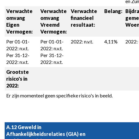
en Zun
Verwachte 
Verwachte 
Verwachte 
Belang:
Bijdra
omvang 

omvang 

financieel 
geme
Eigen 
Vreemd 
resultaat:
Woen
Vermogen:
Vermogen:
Per 01-01-
Per 01-01-
2022: n.v.t.
4,11%
2022: 
2022: n.v.t.

2022: n.v.t.

Per 31-12-
Per 31-12-
2022: n.v.t.
2022: n.v.t.
Grootste 
risico's in 
2022:
Er zijn momenteel geen specifieke risico's in beeld.
A.12 Geweld in 
Afhankelijkheidsrelaties (GIA) en 