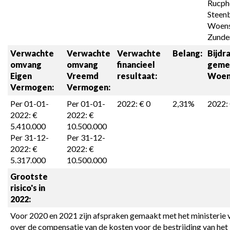
Rucphe
Steenb
Woens
Zunder
Verwachte 
Verwachte 
Verwachte 
Belang:
Bijdra
omvang 

omvang 

financieel 
geme
Eigen 
Vreemd 
resultaat:
Woen
Vermogen:
Vermogen:
Per 01-01-
Per 01-01-
2022: € 0
2,31%
2022:
2022: € 
2022: € 
5.410.000

10.500.000

Per 31-12-
Per 31-12-
2022: € 
2022: € 
5.317.000
10.500.000
Grootste 
risico's in 
2022:
Voor 2020 en 2021 zijn afspraken gemaakt met het ministerie 
over de compensatie van de kosten voor de bestrijding van het 