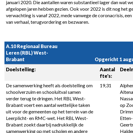
januari 2020. Die aantallen waren substantieel lager dan wat we
afgelopen jaren hebben gezien. Ook voor 2022 is dit nog het ge
verwachting is vanaf 2022, mede vanwege de coronacrisis, een
van verhaal, terugvordering en bezwaren.
A.10 Regionaal Bureau 
Leren (RBL) West-
Brabant
Opgericht 1 aug
Doelstelling:
Aantal 
Deel
fte's:
De samenwerking heeft als doelstelling om 
19,31
Alphe
schoolverzuim en schooluitval samen 
Altena
verder terug te dringen. Het RBL West-
Nassau
Brabant voert een aantal wettelijke taken 
op Zoo
uit voor de gemeenten op het terrein van de 
Drimme
Leerplicht- en RMC-wet. Het RBL West-
Etten-L
Brabant zoekt daarbij nadrukkelijk de 
Geertr
samenwerking op met scholen en andere 
Halder