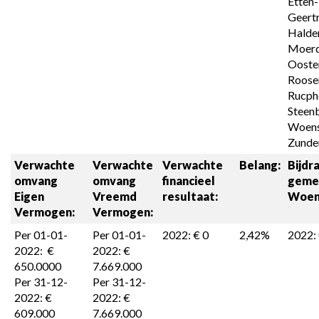
Etten-L
Geertr
Halder
Moerdi
Ooster
Roosen
Rucphe
Steenb
Woens
Zunder
Verwachte 
Verwachte 
Verwachte 
Belang:
Bijdra
omvang 

omvang 

financieel 
geme
Eigen 
Vreemd 
resultaat:
Woen
Vermogen:
Vermogen:
Per 01-01-
Per 01-01-
2022: € 0
2,42%
2022:
2022:  € 
2022: € 
650.0000

7.669.000                                           
Per 31-12-
Per 31-12-
2022: € 
2022: € 
609.000
7.669.000