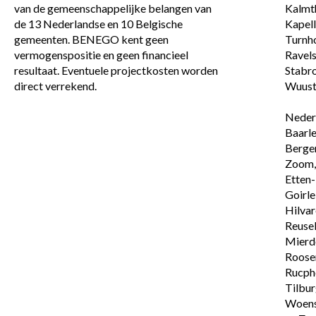
van de gemeenschappelijke belangen van 
Kalmth
de 13 Nederlandse en 10 Belgische 
Kapell
gemeenten. BENEGO kent geen 
Turnho
vermogenspositie en geen financieel 
Ravels,
resultaat. Eventuele projectkosten worden 
Stabro
direct verrekend.
Wuustw
Nederl
Baarle
Bergen
Zoom, 
Etten-L
Goirle,
Hilvar
Reusel
Mierde
Roosen
Rucphe
Tilburg
Woens