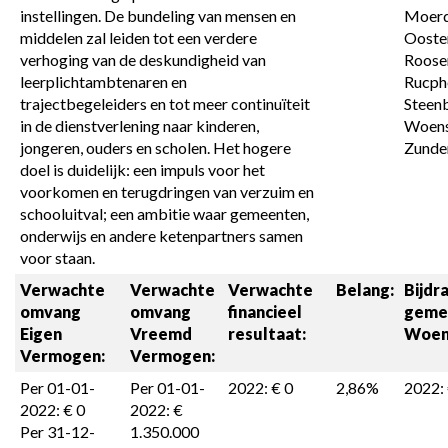
instellingen. De bundeling van mensen en 
Moerdi
middelen zal leiden tot een verdere 
Ooster
verhoging van de deskundigheid van 
Roosen
leerplichtambtenaren en 
Rucphe
trajectbegeleiders en tot meer continuïteit 
Steenb
in de dienstverlening naar kinderen, 
Woens
jongeren, ouders en scholen. Het hogere 
Zunder
doel is duidelijk: een impuls voor het 
voorkomen en terugdringen van verzuim en 
schooluitval; een ambitie waar gemeenten, 
onderwijs en andere ketenpartners samen 
voor staan.
Verwachte 
Verwachte 
Verwachte 
Belang:
Bijdra
omvang 

omvang 

financieel 
geme
Eigen 
Vreemd 
resultaat:
Woen
Vermogen:
Vermogen:
Per 01-01-
Per 01-01-
2022: € 0
2,86%
2022:
2022: € 0

2022: € 
Per 31-12-
1.350.000
