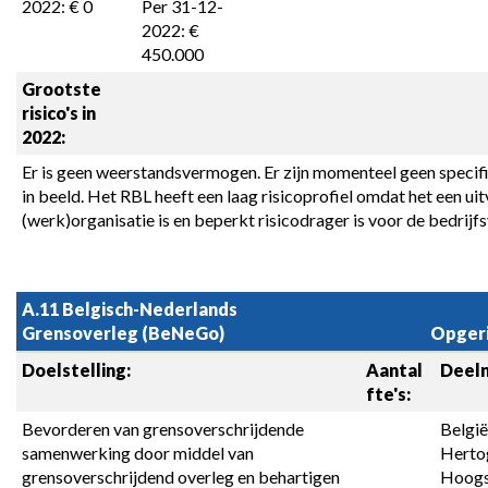
2022: € 0
Per 31-12-
2022: € 
450.000
Grootste 
risico's in 
2022:
Er is geen weerstandsvermogen. Er zijn momenteel geen specifie
in beeld. Het RBL heeft een laag risicoprofiel omdat het een ui
(werk)organisatie is en beperkt risicodrager is voor de bedrijf
A.11 Belgisch-Nederlands 
Grensoverleg (BeNeGo)
Opgeri
Doelstelling:
Aantal 
Deel
fte's:
Bevorderen van grensoverschrijdende 
België
samenwerking door middel van 
Hertog
grensoverschrijdend overleg en behartigen 
Hoogst