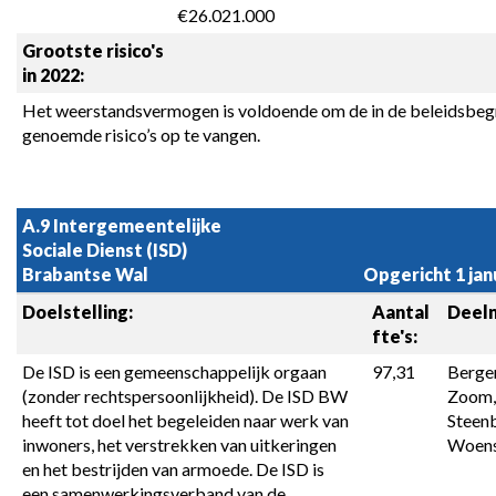
€26.021.000
Grootste risico's 
in 2022:
Het weerstandsvermogen is voldoende om de in de beleidsbegr
genoemde risico’s op te vangen.
A.9 Intergemeentelijke 
Sociale Dienst (ISD) 
Brabantse Wal
Opgericht 1 jan
Doelstelling:
Aantal 
Deel
fte's:
De ISD is een gemeenschappelijk orgaan 
97,31
Bergen
(zonder rechtspersoonlijkheid). De ISD BW 
Zoom, 
heeft tot doel het begeleiden naar werk van 
Steenb
inwoners, het verstrekken van uitkeringen 
Woens
en het bestrijden van armoede. De ISD is 
een samenwerkingsverband van de 