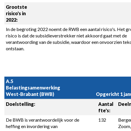
Grootste 
risico's in 
2022:
In de begroting 2022 noemt de RWB een aantal risico's. Het gr
risico is dat de subsidieverstrekker niet akkoord gaat met de 
verantwoording van de subsidie, waardoor een onvoorzien teko
ontstaan.
A.5 
Belastingsamenwerking 
West-Brabant (BWB)
Opgericht 1 jan
Doelstelling:
Aantal 
Deel
fte's:
De BWB is verantwoordelijk voor de 
132
Bergen
heffing en invordering van 
Zoom, 