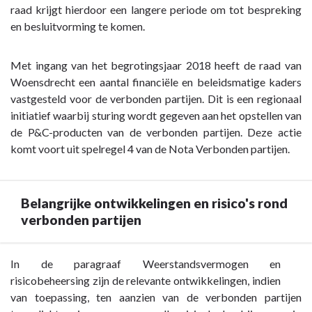
partijen
raad krijgt hierdoor een langere periode om tot bespreking
-
en besluitvorming te komen.
Sturing
en
Met ingang van het begrotingsjaar 2018 heeft de raad van
toezicht
Woensdrecht een aantal financiële en beleidsmatige kaders
vastgesteld voor de verbonden partijen. Dit is een regionaal
initiatief waarbij sturing wordt gegeven aan het opstellen van
de P&C-producten van de verbonden partijen. Deze actie
komt voort uit spelregel 4 van de Nota Verbonden partijen.
Belangrijke ontwikkelingen en risico's rond
verbonden partijen
Terug
In de paragraaf Weerstandsvermogen en
naar
risicobeheersing zijn de relevante ontwikkelingen, indien
navigatie
van toepassing, ten aanzien van de verbonden partijen