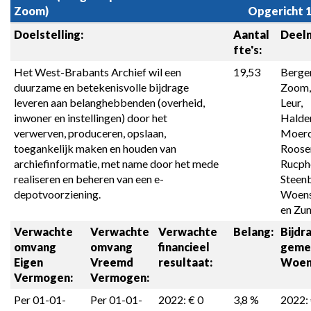
Zoom)
Opgericht 1 
Doelstelling:
Aantal 
Deel
fte's:
Het West-Brabants Archief wil een 
19,53
Bergen
duurzame en betekenisvolle bijdrage 
Zoom,
leveren aan belanghebbenden (overheid, 
Leur, 
inwoner en instellingen) door het 
Halder
verwerven, produceren, opslaan, 
Moerdi
toegankelijk maken en houden van 
Roosen
archiefinformatie, met name door het mede 
Rucphe
realiseren en beheren van een e-
Steenb
depotvoorziening.
Woens
en Zun
Verwachte 
Verwachte 
Verwachte 
Belang:
Bijdra
omvang 

omvang 

financieel 
geme
Eigen 
Vreemd 
resultaat:
Woen
Vermogen:
Vermogen:
Per 01-01-
Per 01-01-
2022: € 0
3,8 %
2022: