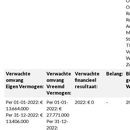
Oi
Oo
Ro
Ru
An
Mi
St
Ti
Vu
W
Z
Verwachte 
Verwachte 
Verwachte 
Belang:
B
omvang 

omvang 

financieel 
g
Eigen Vermogen:
Vreemd 
resultaat:
W
Vermogen:
Per 01-01-2022: € 
Per 01-01-
2022: € 0
-
2
13.664.000

2022: € 
Per 31-12-2022: € 
27.771.000

13.406.000
Per 31-12-
2022: 