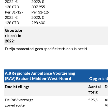
2022: € 
2022: € 
128.073

307.955

Per 31-12-
Per 31-12-
2022: € 
2022: € 
128.073
298.600
Grootste 
risico's in 
2022:
Er zijn momenteel geen specifieke risico's in beeld.
A.8 Regionale Ambulance Voorziening 
(RAV) Brabant Midden-West-Noord
Opgericht 
Doelstelling:
Aantal 
D
fte's:
De RAV verzorgt 
595,5
A
zowel acute 
Al