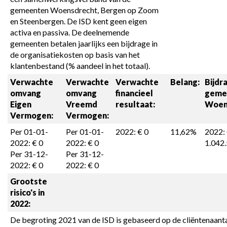
gemeenten Woensdrecht, Bergen op Zoom 
en Steenbergen. De ISD kent geen eigen 
activa en passiva. De deelnemende 
gemeenten betalen jaarlijks een bijdrage in 
de organisatiekosten op basis van het 
klantenbestand (% aandeel in het totaal).
Verwachte 
Verwachte 
Verwachte 
Belang:
Bijdra
omvang 

omvang 

financieel 
geme
Eigen 
Vreemd 
resultaat:
Woen
Vermogen:
Vermogen:
Per 01-01-
Per 01-01-
2022: € 0
11,62%
2022: 
2022: € 0

2022: € 0

1.042
Per 31-12-
Per 31-12-
2022: € 0
2022: € 0
Grootste 
risico's in 
2022:
De begroting 2021 van de ISD is gebaseerd op de cliëntenaantal