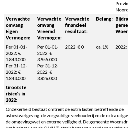
Provin
Noord
Verwachte 
Verwachte 
Verwachte 
Belang:
Bijdra
omvang 

omvang 

financieel 
geme
Eigen 
Vreemd 
resultaat:
Woen
Vermogen:
Vermogen:
Per 01-01-
Per 01-01-
2022: € 0
ca. 1%
2022:
2022: € 
2022: € 
1.843.000

3.955.000

Per 31-12-
Per 31-12-
2022: € 
2022: € 
1.843.000
3.826.000
Grootste 
risico's in 
2022:
Onzekerheid bestaat omtrent de extra lasten betreffende de 
asbestwetgeving, de zorgvuldige veehouderij en de extra uitgav
de omgevingswet en externe veiligheid. De gemeente Woensdre
het budget voor de OMWB strak begroot waardoor continue m