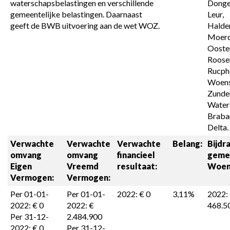
waterschapsbelastingen en verschillende 
Donge
gemeentelijke belastingen. Daarnaast 
Leur, 
geeft de BWB uitvoering aan de wet WOZ.
Halder
Moerdi
Ooster
Roosen
Rucphe
Woens
Zunder
Water
Braban
Delta.
Verwachte 
Verwachte 
Verwachte 
Belang:
Bijdra
omvang 

omvang 

financieel 
geme
Eigen 
Vreemd 
resultaat:
Woen
Vermogen:
Vermogen:
Per 01-01-
Per 01-01-
2022: € 0
3,11%
2022: 
2022: € 0

2022: € 
468.5
Per 31-12-
2.484.900

2022: € 0
Per 31-12-