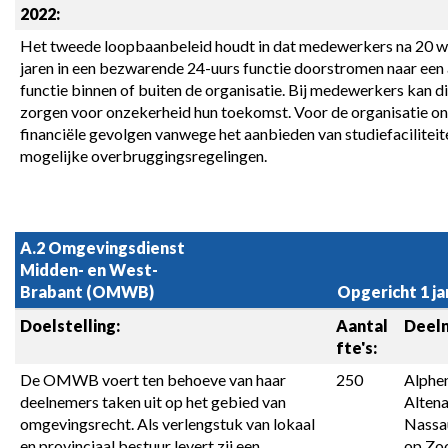
2022:
Het tweede loopbaanbeleid houdt in dat medewerkers na 20 
jaren in een bezwarende 24-uurs functie doorstromen naar een 
functie binnen of buiten de organisatie. Bij medewerkers kan dit
zorgen voor onzekerheid hun toekomst. Voor de organisatie on
financiële gevolgen vanwege het aanbieden van studiefaciliteite
mogelijke overbruggingsregelingen.
A.2 Omgevingsdienst 
Midden- en West-
Brabant (OMWB)
Opgericht 1 ja
Doelstelling:
Aantal 
Deel
fte's:
De OMWB voert ten behoeve van haar 
250
Alphe
deelnemers taken uit op het gebied van 
Altena
omgevingsrecht. Als verlengstuk van lokaal 
Nassau
en provinciaal bestuur levert zij een 
op Zoo