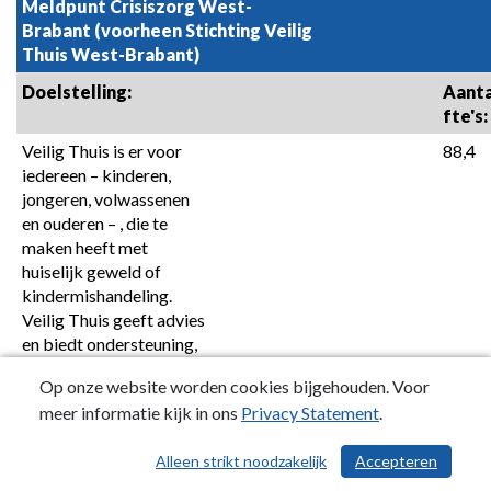
Meldpunt Crisiszorg West-
Brabant (voorheen Stichting Veilig 
Thuis West-Brabant)
Doelstelling:
Aanta
fte's:
Veilig Thuis is er voor 
88,4
iedereen – kinderen, 
jongeren, volwassenen 
en ouderen – , die te 
maken heeft met 
huiselijk geweld of 
kindermishandeling. 
Veilig Thuis geeft advies 
en biedt ondersteuning, 
zowel aan slachtoffers, 
Op onze website worden cookies bijgehouden. Voor
omstanders als 
meer informatie kijk in ons
Privacy Statement
.
professionals. Veilig 
Thuis doorbreekt 
Alleen strikt noodzakelijk
Accepteren
/ 546
onveilige situaties, zorgt 
voor afstemming tussen 