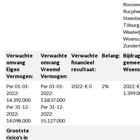
Roosend
Rucphen
Steenbe
Tilburg,
Waalwijk
Woensdr
Zundert
Verwachte 
Verwachte 
Verwachte 

Belang:
Bijdrag
omvang 

omvang 

financieel 
gemeen
Eigen 
Vreemd 
resultaat:
Woens
Vermogen:
Vermogen:
Per 01-01-
Per 01-01-
2022: € 0
2%
2022: € 
2022: 
2022: 
1.399.0
14.392.000

53.837.000

Per 31-12-
Per 31-12-
2022: 
2022: 
14.098.000
55.127.000
Grootste 
risico's in 