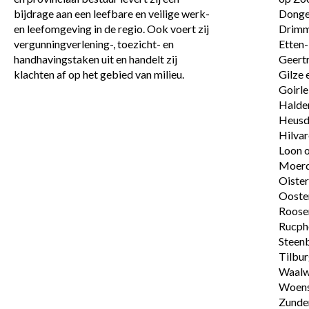
bijdrage aan een leefbare en veilige werk- 
Dongen
en leefomgeving in de regio. Ook voert zij 
Drimme
vergunningverlening-, toezicht- en 
Etten-L
handhavingstaken uit en handelt zij 
Geertr
klachten af op het gebied van milieu.
Gilze e
Goirle,
Halder
Heusde
Hilvar
Loon o
Moerdi
Oister
Ooster
Roosen
Rucphe
Steenb
Tilburg
Waalwij
Woens
Zunder