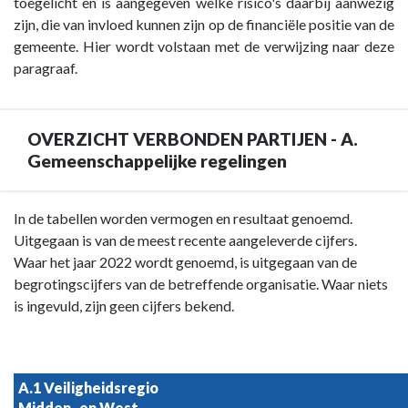
-
toegelicht en is aangegeven welke risico's daarbij aanwezig
Paragraaf
zijn, die van invloed kunnen zijn op de financiële positie van de
7
gemeente. Hier wordt volstaan met de verwijzing naar deze
Verbonden
paragraaf.
partijen
-
Belangrijke
OVERZICHT VERBONDEN PARTIJEN - A.
ontwikkelingen
Gemeenschappelijke regelingen
en
risico's
Terug
In de tabellen worden vermogen en resultaat genoemd.
rond
naar
Uitgegaan is van de meest recente aangeleverde cijfers.
verbonden
navigatie
Waar het jaar 2022 wordt genoemd, is uitgegaan van de
partijen
-
begrotingscijfers van de betreffende organisatie. Waar niets
Paragraaf
is ingevuld, zijn geen cijfers bekend.
7
Verbonden
partijen
A.1 Veiligheidsregio 
-
Midden- en West-