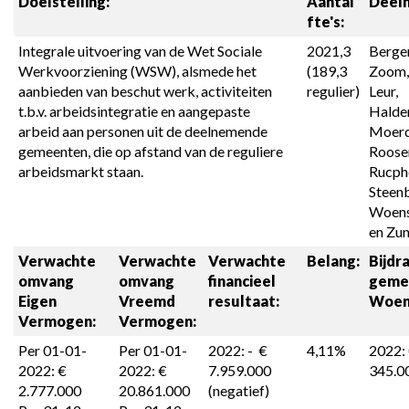
Doelstelling:
Aantal 
Deel
fte's:
Integrale uitvoering van de Wet Sociale 
2021,3 
Bergen
Werkvoorziening (WSW), alsmede het 
(189,3 
Zoom,
aanbieden van beschut werk, activiteiten 
regulier)
Leur, 
t.b.v. arbeidsintegratie en aangepaste 
Halder
arbeid aan personen uit de deelnemende 
Moerdi
gemeenten, die op afstand van de reguliere 
Roosen
arbeidsmarkt staan.
Rucphe
Steenb
Woens
en Zun
Verwachte 
Verwachte 
Verwachte 
Belang:
Bijdra
omvang 

omvang 

financieel 
geme
Eigen 
Vreemd 
resultaat:
Woen
Vermogen:
Vermogen:
Per 01-01-
Per 01-01-
2022: -  € 
4,11%
2022: 
2022: € 
2022: € 
7.959.000 
345.0
2.777.000

20.861.000

(negatief)