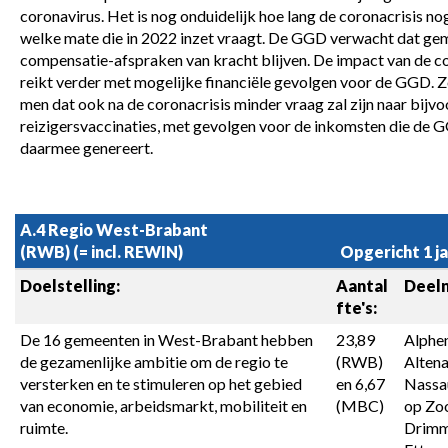
coronavirus. Het is nog onduidelijk hoe lang de coronacrisis nog 
welke mate die in 2022 inzet vraagt. De GGD verwacht dat ge
compensatie-afspraken van kracht blijven. De impact van de co
reikt verder met mogelijke financiële gevolgen voor de GGD. Z
men dat ook na de coronacrisis minder vraag zal zijn naar bijvo
reizigersvaccinaties, met gevolgen voor de inkomsten die de G
daarmee genereert.
A.4 Regio West-Brabant 
(RWB) (= incl. REWIN)
Opgericht 1 j
Doelstelling:
Aantal 
Deel
fte's:
De 16 gemeenten in West-Brabant hebben 
23,89 
Alphe
de gezamenlijke ambitie om de regio te 
(RWB) 
Altena
versterken en te stimuleren op het gebied 
en 6,67 
Nassau
van economie, arbeidsmarkt, mobiliteit en 
(MBC)
op Zoo
ruimte.
Drimme