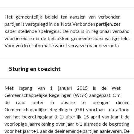
Terug
Het gemeentelijk beleid ten aanzien van verbonden
naar
partijen is vastgelegd in de ‘Nota Verbonden partijen, zes
navigatie
kader stellende spelregels’. De nota is in regionaal verband
-
voorbereid en in de betrokken gemeenteraden vastgesteld.
Paragraaf
Voor verdere informatie wordt verwezen naar deze nota.
7
Verbonden
partijen
Sturing en toezicht
-
Beleid
Terug
Met ingang van 1 januari 2015 is de Wet
naar
Gemeenschappelijke Regelingen (WGR) aangepast. Om
navigatie
de raad beter in positie te brengen dienen
-
Gemeenschappelijke Regelingen (GR) voortaan na afloop
Paragraaf
van het begrotingsjaar (t-1)
uiterlijk 15 april
van jaar t de
7
voorlopige jaarrekening over jaar t-1 alsmede de begroting
Verbonden
voor het jaar t+1 aan de deelnemende partijen aanleveren. De