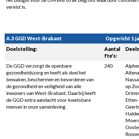
vereist is.
A.3 GGD West-Brabant
Opgericht 1 j
Doelstelling:
Aantal 
Deel
fte's:
De GGD verzorgt de openbare 
240
Alphe
gezondheidszorg en heeft als doel het 
Altena
bewaken, beschermen en bevorderen van 
Nassau
de gezondheid en veiligheid van alle 
op Zoo
inwoners van West-Brabant. Daarbij heeft 
Drimme
de GGD extra aandacht voor kwetsbare 
Etten-L
mensen in onze samenleving.
Geertr
Halder
Moerdi
Ooster
Roosen