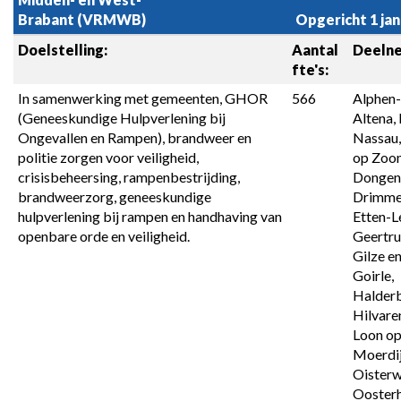
OVERZICHT
Brabant (VRMWB)
Opgericht 1 jan
VERBONDEN
PARTIJEN
Doelstelling:
Aantal 
Deelne
fte's:
-
A.
In samenwerking met gemeenten, GHOR 
566
Alphen-
Gemeenschappelijke
(Geneeskundige Hulpverlening bij 
Altena,
regelingen
Ongevallen en Rampen), brandweer en 
Nassau,
politie zorgen voor veiligheid, 
op Zoom
crisisbeheersing, rampenbestrijding, 
Dongen,
brandweerzorg, geneeskundige 
Drimmel
hulpverlening bij rampen en handhaving van 
Etten-Le
openbare orde en veiligheid.
Geertru
Gilze en 
Goirle, 
Halderb
Hilvare
Loon op
Moerdij
Oisterwi
Oosterh