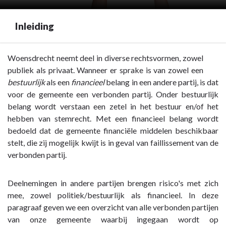
Inleiding
Terug
Woensdrecht neemt deel in diverse rechtsvormen, zowel
naar
publiek als privaat. Wanneer er sprake is van zowel een
navigatie
bestuurlijk
als een
financieel
belang in een andere partij, is dat
-
voor de gemeente een verbonden partij. Onder bestuurlijk
Paragraaf
belang wordt verstaan een zetel in het bestuur en/of het
7
hebben van stemrecht. Met een financieel belang wordt
Verbonden
bedoeld dat de gemeente financiële middelen beschikbaar
partijen
stelt, die zij mogelijk kwijt is in geval van faillissement van de
-
verbonden partij.
Inleiding
Deelnemingen in andere partijen brengen risico's met zich
mee, zowel politiek/bestuurlijk als financieel. In deze
paragraaf geven we een overzicht van alle verbonden partijen
van onze gemeente waarbij ingegaan wordt op