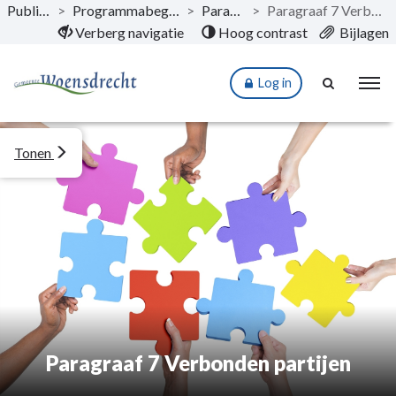
Publicaties
>
Programmabegroting 2022
>
Paragrafen
>
Paragraaf 7 Verbonden partijen
Naar hoofdinhoud
Verberg navigatie
Hoog contrast
Bijlagen
Log in
Tonen
Paragraaf 7 Verbonden partijen