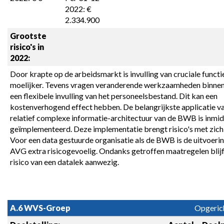
2022: € 
2.334.900
Grootste 
risico's in 
2022:
Door krapte op de arbeidsmarkt is invulling van cruciale functie
moelijker. Tevens vragen veranderende werkzaamheden binne
een flexibele invulling van het personeelsbestand. Dit kan een 
kostenverhogend effect hebben. De belangrijkste applicatie va
relatief complexe informatie-architectuur van de BWB is inmid
geïmplementeerd. Deze implementatie brengt risico's met zich 
Voor een data gestuurde organisatie als de BWB is de uitvoerin
AVG extra risicogevoelig. Ondanks getroffen maatregelen blijft
risico van een datalek aanwezig.
A.6 WVS-Groep
Opgerich