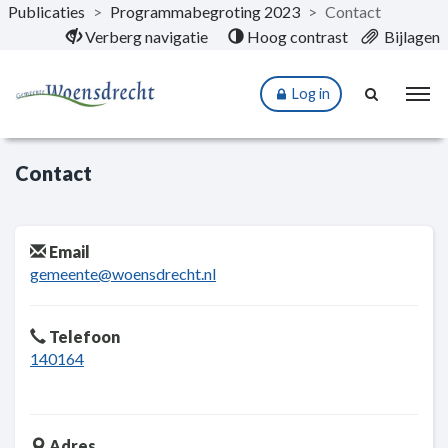
Publicaties
>
Programmabegroting 2023
>
Contact
Naar hoofdinhoud
Verberg navigatie
Hoog contrast
Bijlagen
Log in
Contact
Email
gemeente@woensdrecht.nl
Telefoon
140164
Adres