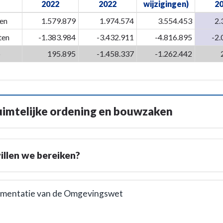
2022
2022
wijzigingen)
2
en
1.579.879
1.974.574
3.554.453
2.
ten
-1.383.984
-3.432.911
-4.816.895
-2.
o
195.895
-1.458.337
-1.262.442
uimtelijke ordening en bouwzaken
llen we bereiken?
ementatie van de Omgevingswet