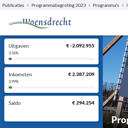
Publicaties
>
Programmabegroting 2023
>
Programma's
>
Naar hoofdinhoud
€ -2.092.955
Uitgaven
3,56%
3,56%
Complete
€ 2.387.209
Inkomsten
3,99%
3,99%
Complete
€ 294.254
Saldo
Pro