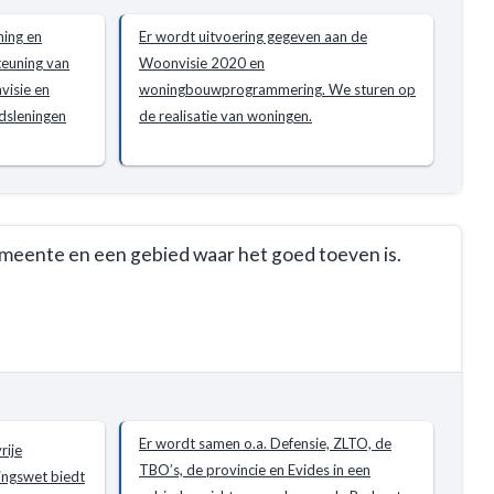
ning en
Er wordt uitvoering gegeven aan de
teuning van
Woonvisie 2020 en
visie en
woningbouwprogrammering. We sturen op
dsleningen
de realisatie van woningen.
emeente en een gebied waar het goed toeven is.
Er wordt samen o.a. Defensie, ZLTO, de
rije
TBO’s, de provincie en Evides in een
ingswet biedt