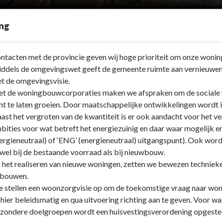
ing
ntacten met de provincie geven wij hoge prioriteit om onze wonin
ddels de omgevingswet geeft de gemeente ruimte aan vernieuwende
t de omgevingsvisie.
t de woningbouwcorporaties maken we afspraken om de sociale w
cht te laten groeien. Door maatschappelijke ontwikkelingen wordt
ast het vergroten van de kwantiteit is er ook aandacht voor het v
bities voor wat betreft het energiezuinig en daar waar mogelijk 
ergieneutraal) of ‘ENG’ (energieneutraal) uitgangspunt). Ook wor
wel bij de bestaande voorraad als bij nieuwbouw.
j het realiseren van nieuwe woningen, zetten we bewezen technieke
 bouwen.
 stellen een woonzorgvisie op om de toekomstige vraag naar wone
 hier beleidsmatig en qua uitvoering richting aan te geven. Voor 
jzondere doelgroepen wordt een huisvestingsverordening opgeste