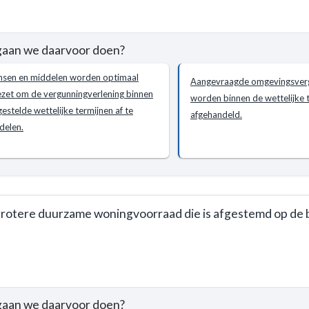
e
gaan we daarvoor doen?
jke
sen en middelen worden optimaal
Aangevraagde omgevingsver
g
ezet om de vergunningverlening binnen
worden binnen de wettelijke 
gestelde wettelijke termijnen af te
afgehandeld.
ken
delen.
n?
rotere duurzame woningvoorraad die is afgestemd op de 
ntatie
e
ngswet
gaan we daarvoor doen?