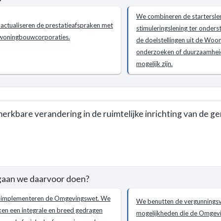
jke
We combineren de startersle
g
actualiseren de prestatieafspraken met
stimuleringslening ter onders
woningbouwcorporaties.
de doelstellingen uit de Woon
ken
onderzoeken of duurzaamhei
mogelijk zijn.
n?
erkbare verandering in de ruimtelijke inrichting van de g
me
e
oorraad
gaan we daarvoor doen?
jke
md
implementeren de Omgevingswet. We
We benutten de vergunningsv
g
een integrale en breed gedragen
mogelijkheden die de Omgev