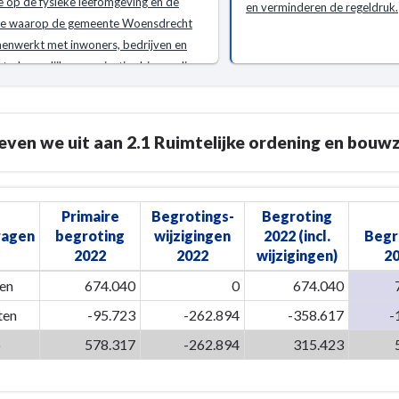
ie op de fysieke leefomgeving en de
en verminderen de regeldruk.
ken
en
ze waarop de gemeente Woensdrecht
enwerkt met inwoners, bedrijven en
ppelijke organisaties binnen die
fomgeving.
n?
ven we uit aan 2.1 Ruimtelijke ordening en bouw
re
ring
Primaire
Begrotings-
Begroting
ragen
begroting
wijzigingen
2022 (incl.
Begr
2022
2022
wijzigingen)
2
jke
en
674.040
0
674.040
g
ten
-95.723
-262.894
-358.617
-
o
578.317
-262.894
315.423
te