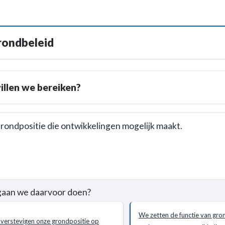
rondbeleid
llen we bereiken?
rondpositie die ontwikkelingen mogelijk maakt.
e
gaan we daarvoor doen?
leid
We zetten de functie van gro
verstevigen onze grondpositie op