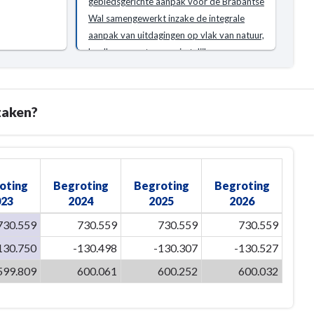
gebiedsgerichte aanpak voor de Brabantse
Wal samengewerkt inzake de integrale
aanpak van uitdagingen op vlak van natuur,
landbouw, water en ruimtelijke
ontwikkelingen.
zaken?
oting
Begroting
Begroting
Begroting
023
2024
2025
2026
730.559
730.559
730.559
730.559
130.750
-130.498
-130.307
-130.527
599.809
600.061
600.252
600.032