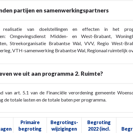
nden partijen en samenwerkingspartners
 realisatie van doelstellingen en effecten in het pr
ken: Omgevingsdienst Midden- en West-Brabant, Woningb
en, Streekorganisatie Brabantse Wal, VVV, Regio West-Brab
erleg, VTH-samenwerking Brabantse Wal, Regionaal ruimtelijk 
even we uit aan programma 2. Ruimte?
d van art. 5.1 van de Financiële verordening gemeente Woensd
g de totale lasten en de totale baten per programma.
gspartners
Primaire
Begrotings-
Begroting
ragen
begroting
wijzigingen
2022 (incl.
Begr