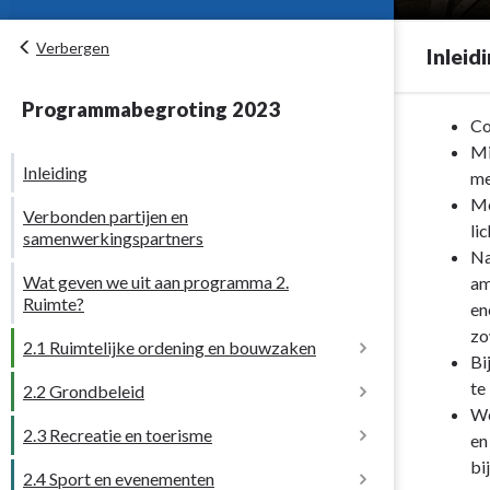
Verbergen
Inleid
Programmabegroting 2023
Terug
Co
naar
Mi
Inleiding
navigatie
me
-
Me
Verbonden partijen en
Programma
li
samenwerkingspartners
2.
Na
Wat geven we uit aan programma 2.
Ruimte
am
Ruimte?
-
en
Inleiding
zo
2.1 Ruimtelijke ordening en bouwzaken
Bi
te
2.2 Grondbeleid
Wat willen we bereiken?
We
2.3 Recreatie en toerisme
Wat willen we bereiken?
en
Implementatie van de Omgevingswet
Wat geven we uit aan 2.1 Ruimtelijke
bi
ordening en bouwzaken?
2.4 Sport en evenementen
Wat willen we bereiken?
Een grondpositie die ontwikkelingen