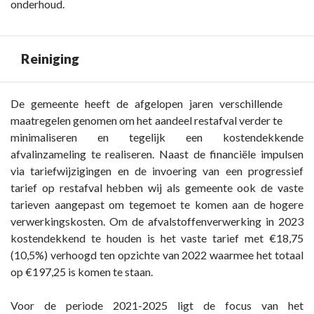
onderhoud.
Reiniging
Terug
De gemeente heeft de afgelopen jaren verschillende
naar
maatregelen genomen om het aandeel restafval verder te
navigatie
minimaliseren en tegelijk een kostendekkende
-
afvalinzameling te realiseren. Naast de financiële impulsen
Paragraaf
via tariefwijzigingen en de invoering van een progressief
4
tarief op restafval hebben wij als gemeente ook de vaste
Onderhoud
tarieven aangepast om tegemoet te komen aan de hogere
kapitaalgoederen
verwerkingskosten. Om de afvalstoffenverwerking in 2023
-
kostendekkend te houden is het vaste tarief met €18,75
Reiniging
(10,5%) verhoogd ten opzichte van 2022 waarmee het totaal
op €197,25 is komen te staan.
Voor de periode 2021-2025 ligt de focus van het