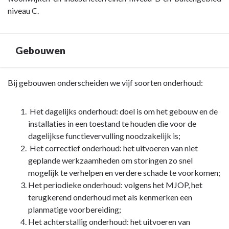
niveau C.
Gebouwen
Terug
Bij gebouwen onderscheiden we vijf soorten onderhoud:
naar
navigatie
Het dagelijks onderhoud: doel is om het gebouw en de
-
installaties in een toestand te houden die voor de
Paragraaf
dagelijkse functievervulling noodzakelijk is;
4
Het correctief onderhoud: het uitvoeren van niet
Onderhoud
geplande werkzaamheden om storingen zo snel
kapitaalgoederen
mogelijk te verhelpen en verdere schade te voorkomen;
-
Het periodieke onderhoud: volgens het MJOP, het
Gebouwen
terugkerend onderhoud met als kenmerken een
planmatige voorbereiding;
Het achterstallig onderhoud: het uitvoeren van