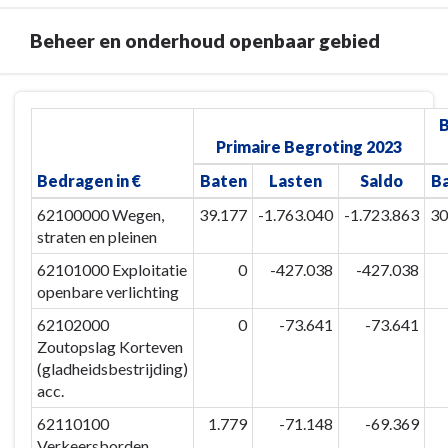
Beheer en onderhoud openbaar gebied
Terug
B
naar
Primaire Begroting 2023
navigatie
-
Bedragen in €
Baten
Lasten
Saldo
B
Paragraaf
62100000 Wegen,
39.177
-1.763.040
-1.723.863
30
4
straten en pleinen
Onderhoud
62101000 Exploitatie
0
-427.038
-427.038
kapitaalgoederen
openbare verlichting
-
Beheer
62102000
0
-73.641
-73.641
en
Zoutopslag Korteven
onderhoud
(gladheidsbestrijding)
openbaar
acc.
gebied
62110100
1.779
-71.148
-69.369
Verkeersborden,