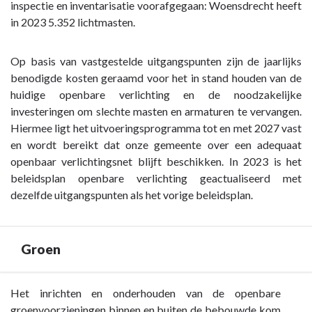
-
inspectie en inventarisatie voorafgegaan: Woensdrecht heeft
Paragraaf
in 2023 5.352 lichtmasten.
4
Onderhoud
Op basis van vastgestelde uitgangspunten zijn de jaarlijks
kapitaalgoederen
benodigde kosten geraamd voor het in stand houden van de
-
huidige openbare verlichting en de noodzakelijke
Openbare
investeringen om slechte masten en armaturen te vervangen.
verlichting
Hiermee ligt het uitvoeringsprogramma tot en met 2027 vast
en wordt bereikt dat onze gemeente over een adequaat
openbaar verlichtingsnet blijft beschikken. In 2023 is het
beleidsplan openbare verlichting geactualiseerd met
dezelfde uitgangspunten als het vorige beleidsplan.
Groen
Terug
Het inrichten en onderhouden van de openbare
naar
groenvoorzieningen binnen en buiten de bebouwde kom