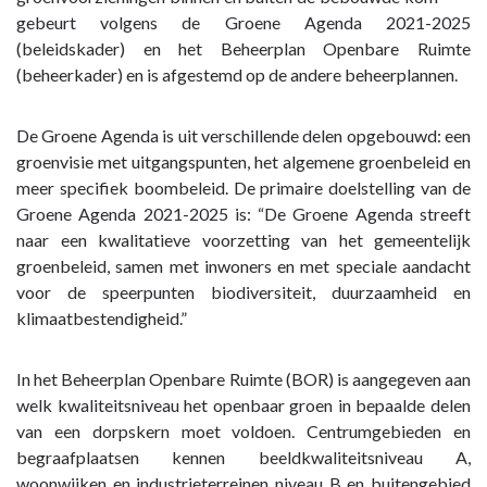
navigatie
gebeurt volgens de Groene Agenda 2021-2025
-
(beleidskader) en het Beheerplan Openbare Ruimte
Paragraaf
(beheerkader) en is afgestemd op de andere beheerplannen.
4
Onderhoud
De Groene Agenda is uit verschillende delen opgebouwd: een
kapitaalgoederen
groenvisie met uitgangspunten, het algemene groenbeleid en
-
meer specifiek boombeleid. De primaire doelstelling van de
Groen
Groene Agenda 2021-2025 is: “De Groene Agenda streeft
naar een kwalitatieve voorzetting van het gemeentelijk
groenbeleid, samen met inwoners en met speciale aandacht
voor de speerpunten biodiversiteit, duurzaamheid en
klimaatbestendigheid.”
In het Beheerplan Openbare Ruimte (BOR) is aangegeven aan
welk kwaliteitsniveau het openbaar groen in bepaalde delen
van een dorpskern moet voldoen. Centrumgebieden en
begraafplaatsen kennen beeldkwaliteitsniveau A,
woonwijken en industrieterreinen niveau B en buitengebied