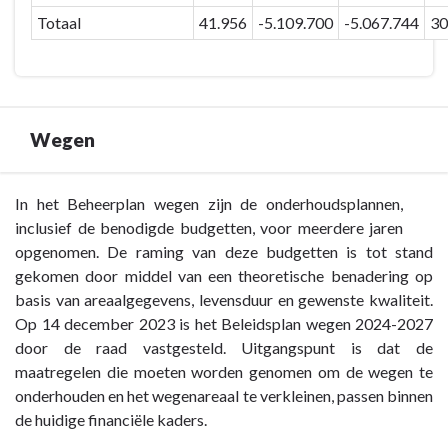
Totaal
41.956
-5.109.700
-5.067.744
30
Wegen
Terug
In het Beheerplan wegen zijn de onderhoudsplannen,
naar
inclusief de benodigde budgetten, voor meerdere jaren
navigatie
opgenomen. De raming van deze budgetten is tot stand
-
gekomen door middel van een theoretische benadering op
Paragraaf
basis van areaalgegevens, levensduur en gewenste kwaliteit.
4
Op 14 december 2023 is het Beleidsplan wegen 2024-2027
Onderhoud
door de raad vastgesteld. Uitgangspunt is dat de
kapitaalgoederen
maatregelen die moeten worden genomen om de wegen te
-
onderhouden en het wegenareaal te verkleinen, passen binnen
Wegen
de huidige financiële kaders.