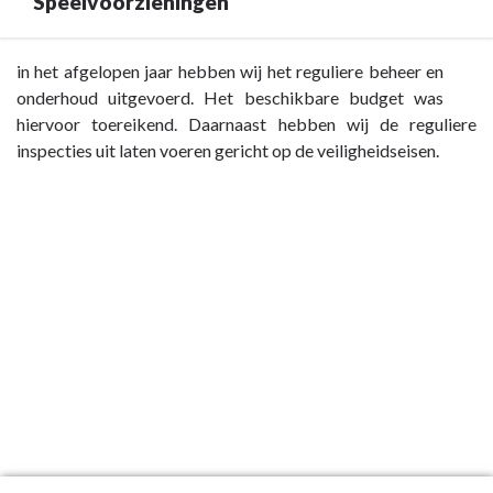
Speelvoorzieningen
Terug
in het afgelopen jaar hebben wij het reguliere beheer en
naar
onderhoud uitgevoerd. Het beschikbare budget was
navigatie
hiervoor toereikend. Daarnaast hebben wij de reguliere
-
inspecties uit laten voeren gericht op de veiligheidseisen.
Paragraaf
4
Onderhoud
kapitaalgoederen
-
Speelvoorzieningen