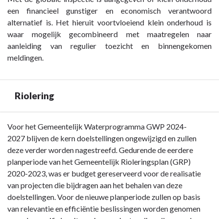
een financieel gunstiger en economisch verantwoord
alternatief is. Het hieruit voortvloeiend klein onderhoud is
waar mogelijk gecombineerd met maatregelen naar
aanleiding van regulier toezicht en binnengekomen
meldingen.
Riolering
Terug
Voor het Gemeentelijk Waterprogramma GWP 2024-
naar
2027 blijven de kern doelstellingen ongewijzigd en zullen
navigatie
deze verder worden nagestreefd. Gedurende de eerdere
-
planperiode van het Gemeentelijk Rioleringsplan (GRP)
Paragraaf
2020-2023, was er budget gereserveerd voor de realisatie
4
van projecten die bijdragen aan het behalen van deze
Onderhoud
doelstellingen. Voor de nieuwe planperiode zullen op basis
kapitaalgoederen
van relevantie en efficiëntie beslissingen worden genomen