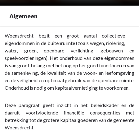
Algemeen
Terug
Woensdrecht bezit een groot aantal collectieve
naar
eigendommen in de buitenruimte (zoals wegen, riolering,
navigatie
water, groen, openbare verlichting, gebouwen en
-
speelvoorzieningen). Het onderhoud van deze eigendommen
Paragraaf
is van groot belang met het oog op het goed functioneren van
4
de samenleving, de kwaliteit van de woon- en leefomgeving
Onderhoud
en de veiligheid en optimaal gebruik van de openbare ruimte.
kapitaalgoederen
Onderhoud is nodig om kapitaalvernietiging te voorkomen.
-
Algemeen
Deze paragraaf geeft inzicht in het beleidskader en de
daaruit voortvloeiende financiële consequenties met
betrekking tot de grotere kapitaalgoederen van de gemeente
Woensdrecht.