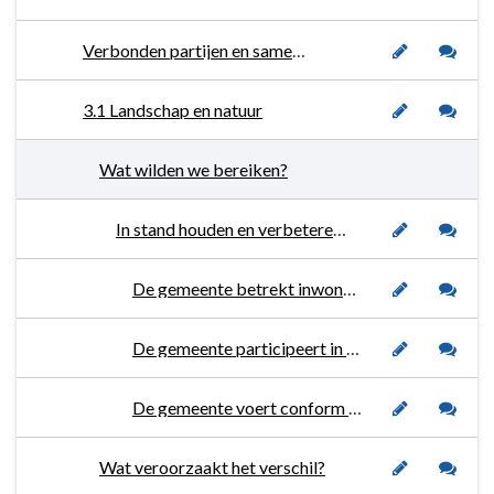
Verbonden partijen en samenwerkingspartners
3.1 Landschap en natuur
Wat wilden we bereiken?
In stand houden en verbeteren van de landschappelijke kwaliteit en natuurwaarden.
De gemeente betrekt inwoners actief bij groen en biodiversiteit door deelname aan de Stimuleringsregeling Landschap (STILA)
De gemeente participeert in regionale overlegstructuren m.b.t. natuur en landschap zoals het Grenspark Kalmthoutse Heide, het Bijenlandschap West-Brabant, de Gebiedsgerichte Aanpak Brabantse Wal en Water- en Klimaatkring West.
De gemeente voert conform de Groene Agenda 2021-2025 groene en landschappelijke projecten uit die gefinancierd worden uit de reserve groenfonds en anterieure overeenkomsten waaronder die van de zonneparken welke per 2024 zullen gaan afdragen.
Wat veroorzaakt het verschil?