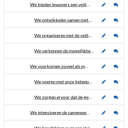
We bieden inwoners een veilige leefomgeving.
We ontwikkelen samen met de zeven andere gemeenten in ons district een nieuw Integraal veiligheidsplan met speerpunten voor de komende 4 jaar en geven hier uitvoering aan.
We organiseren met de veiligheidsregio een rampenoefening in 2023.
We verkennen de mogelijkheden voor grensoverschrijdende samenwerking met brandweerpost Putte en de Belgische brandweer.
We voorkomen zoveel als mogelijk dat ondermijnende criminaliteit de openbare (rechts)orde aantast
We voeren met onze ketenpartners integrale acties uit.
We zorgen ervoor dat de gemeentelijke informatiepositie op orde is door actieve inzet op het lokale en het districtelijke informatieplein, in nauwe samenwerking met diverse ketenpartners.
We intensiveren de samenwerking tussen onze veiligheidspartners.
We beschikken over een sluitend netwerk van partners en vergroten hierin de samenwerking waarin zowel preventief als reactief geacteerd wordt (ketengericht werken).