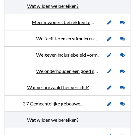
Wat wilden we bereiken?
Meer inwoners betrekken bij initiatieven en inwoners die al met uitvoering bezig zijn enthousiast houden.
We faciliteren en stimuleren initiatieven en geven waar nodig kaders aan.
We geven inclusiebeleid vorm.
We onderhouden een goed netwerk tussen inwoners, ketenpartners en gemeente.
Wat veroorzaakt het verschil?
3.7 Gemeentelijke gebouwen en accommodaties
Wat wilden we bereiken?