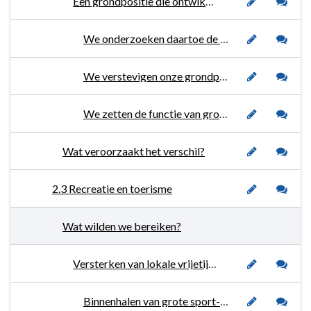
Een grondpositie die ontwikkelingen mogelijk maakt.
We onderzoeken daartoe de haalbaarheid van woningbouw zoals genoemd in het vastgestelde woningbouwprogramma.
We verstevigen onze grondpositie op verantwoorde wijze.
We zetten de functie van grondposities om zodat gewenste ontwikkelingen mogelijk kunnen worden gemaakt.
Wat veroorzaakt het verschil?
2.3 Recreatie en toerisme
Wat wilden we bereiken?
Versterken van lokale vrijetijdseconomie
Binnenhalen van grote sport- en wielerevenementen.