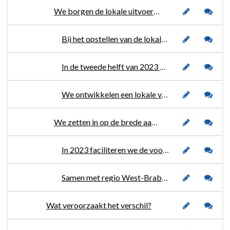
We borgen de lokale uitvoering van Beschermd Wonen.
Bij het opstellen van de lokale visie betrekken we de adviesraad sociaal domein.
In de tweede helft van 2023 vindt tussentijdse evaluatie plaats op het implementatieproces rondom lokale indicatiestelling Beschermd Wonen.
We ontwikkelen een lokale visie op Beschermd Wonen.
We zetten in op de brede aanpak dak- en thuisloosheid.
In 2023 faciliteren we de voortzetting van projecten behorende bij deze brede aanpak, waardoor we bijdragen aan het terugdringen van dakloosheid in onze regio.
Samen met regio West-Brabant West, ontwikkelen we een lange termijn aanpak waarin we inzetten op preventie, vernieuwing van de opvang en wonen met (levensbrede) begeleiding.
Wat veroorzaakt het verschil?