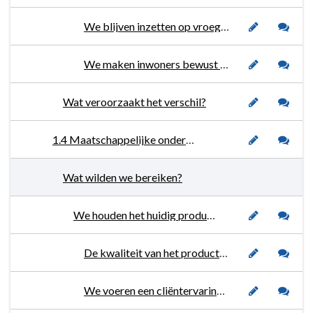
We blijven inzetten op vroegsignalering en passende voorzieningen, in samenwerking met alle ketenpartners.
We maken inwoners bewust van maatregelen die zij zelf kunnen nemen om het huishoudboekje op orde te houden.
Wat veroorzaakt het verschil?
1.4 Maatschappelijke ondersteuning
Wat wilden we bereiken?
We houden het huidig productenaanbod van Wmo-maatwerkvoorzieningen op peil.
De kwaliteit van het productenaanbod borgen we door interne en externe controles.
We voeren een cliëntervaringsonderzoek uit en richten ons op eventuele verbeterpunten.