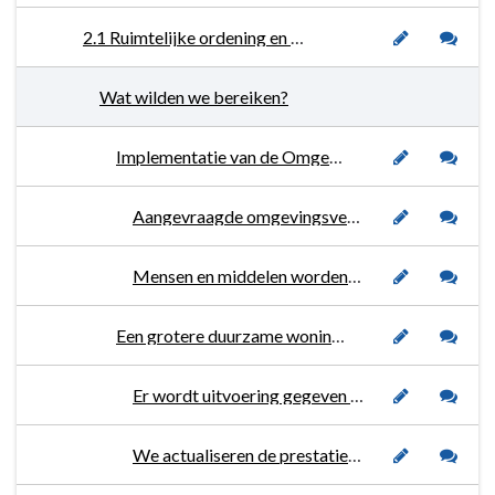
2.1 Ruimtelijke ordening en bouwzaken
Wat wilden we bereiken?
Implementatie van de Omgevingswet
Aangevraagde omgevingsvergunningen worden binnen de wettelijke termijnen afgehandeld.
Mensen en middelen worden optimaal ingezet om de vergunningverlening binnen de gestelde wettelijke termijnen af te handelen.
Een grotere duurzame woningvoorraad die is afgestemd op de behoeften en ingevuld wordt.
Er wordt uitvoering gegeven aan de Woonvisie 2020 en woningbouwprogrammering. We sturen op de realisatie van woningen.
We actualiseren de prestatieafspraken met de woningbouwcorporaties.