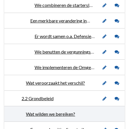
We combineren de starterslening en stimuleringslening ter ondersteuning van de doelstellingen uit de Woonvisie en onderzoeken of duurzaamheidsleningen mogelijk zijn.
Een merkbare verandering in de ruimtelijke inrichting van de gemeente en een gebied waar het goed toeven is.
Er wordt samen o.a. Defensie, ZLTO, de TBO’s, de provincie en Evides in een gebiedsgerichte aanpak voor de Brabantse Wal samengewerkt inzake de integrale aanpak van uitdagingen op vlak van natuur, landbouw, water en ruimtelijke ontwikkelingen.
We benutten de vergunningsvrije mogelijkheden die de Omgevingswet biedt en verminderen de regeldruk.
We implementeren de Omgevingswet. We maken een integrale en breed gedragen visie op de fysieke leefomgeving en de wijze waarop de gemeente Woensdrecht samenwerkt met inwoners, bedrijven en maatschappelijke organisaties binnen die leefomgeving.
Wat veroorzaakt het verschil?
2.2 Grondbeleid
Wat wilden we bereiken?