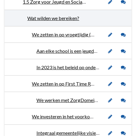
1.5 Zorg voor Jeugd en Sociale Veiligheid
Wat wilden we bereiken?
We zetten in op vroegtijdig (lichte) hulp waar mogelijk en passende specialistische zorg waar nodig om (langdurige) uitval uit onderwijs te voorkomen.
Aan elke school is een jeugdprofessional gekoppeld die in afstemming met de jeugdverpleegkundige afspraken maakt over de samenwerking met als doel vroegsignalering en preventie te stimuleren.
In 2023 is het beleid op onderwijszorgarrangementen vastgesteld.
We zetten in op First Time Right.
We werken met ZorgDomein, waardoor de huisartsen rechtstreeks kunnen doorverwijzen naar Team Jeugd.
We investeren in het voorkomen, stoppen en blijvend oplossen van huiselijk geweld (HG) en kindermishandeling (KM).
Integraal gemeentelijke visie op aanpak huiselijk geweld en kindermishandeling wordt in 2023 vastgesteld.