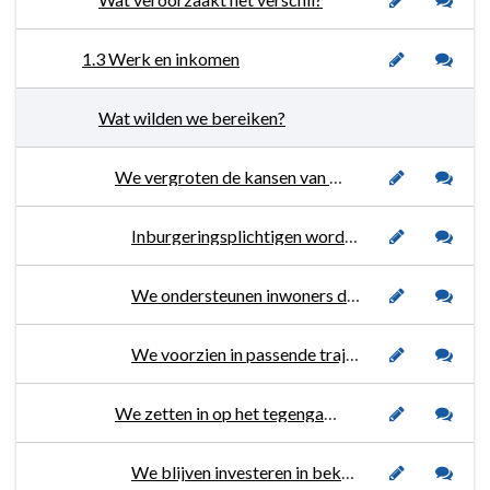
1.3 Werk en inkomen
Wat wilden we bereiken?
We vergroten de kansen van inwoners (met afstand tot de arbeidsmarkt) op werk.
Inburgeringsplichtigen worden begeleid én leren de Nederlandse taal op een niveau waarmee zij zich goed kunnen redden in onze samenleving, aangevuld met kennis van de Nederlandse samenleving en gewoontes.
We ondersteunen inwoners die over de landsgrens (willen gaan) werken.
We voorzien in passende trajecten die in een sluitende keten worden aangeboden (arbeidsmatige dagbesteding, leertrajecten en sociale activering).
We zetten in op het tegengaan van armoede.
We blijven investeren in bekendheid van inkomensondersteunende voorzieningen.