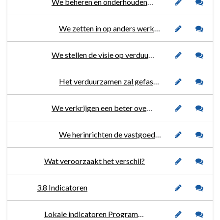
We beheren en onderhouden het gemeentelijk vastgoed op het afgesproken conditieniveau overeenkomstig het meerjarenonderhoudsplan gebouwenbeheer 2022-2025.
We zetten in op anders werken, middels privatiseren (light) verkrijgen huurders meer eigenaarschap als het gaat om onderhoud.
We stellen de visie op verduurzaming van vastgoed op waarbij we inzetten op verduurzaming van het vastgoed in combinatie met het groot onderhoud.
Het verduurzamen zal gefaseerd worden uitgevoerd waarbij we in fase 1, 2023-2025, inzetten op de gemeentelijke gebouwen en brandweerkazernes.
We verkrijgen een beter overzicht op de vastgoedbudgetten.
We herinrichten de vastgoedbudgetten in de gemeentelijke financiële applicatie.
Wat veroorzaakt het verschil?
3.8 Indicatoren
Lokale indicatoren Programma 3. Leefomgeving