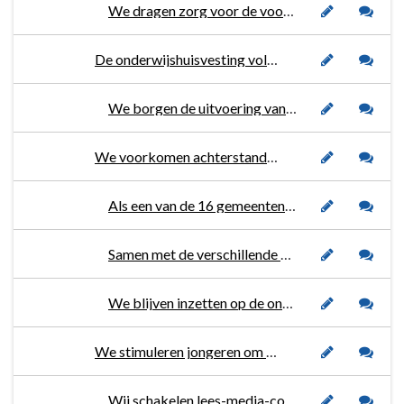
We dragen zorg voor de voorbereiding en implementatie van Persoonlijke Vervoers Ontwikkelings Plannen (PVOP).
De onderwijshuisvesting voldoet aan de behoefte. Ruimtes worden efficiënt gebruikt.
We borgen de uitvoering van het Integraal Huisvestingsplan (IHP).
We voorkomen achterstanden en kansenongelijkheid.
Als een van de 16 gemeenten binnen het Regionaal Bureau Leren (RBL) werken we mee aan het stimuleren en behalen van startkwalificaties door jongeren en het begeleiden van kwetsbare jongeren zonder startkwalificatie naar kansrijkere posities.
Samen met de verschillende partners investeren we in een doorlopende ontwikkel- en leerlijn (Voor- en Vroegschoolse Educatie, Onderwijsachterstandenbeleid en volwasseneneducatie).
We blijven inzetten op de ontwikkeling van taalvaardigheid van inwoners die de Nederlandse taal willen leren en/of verbeteren. We vergroten de taalkundige en digitale vaardigheden van onze inwoners en hebben extra aandacht voor overheidscommunicatie.
We stimuleren jongeren om meer te lezen en om verstandig om te gaan met internet, sociale media en games.
Wij schakelen lees-media-consulenten in.