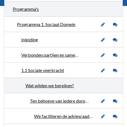
Programma's
Programma 1. Sociaal Domein
Inleiding
Verbonden partijen en samenwerkingspartners
1.1 Sociale veerkracht
Wat wilden we bereiken?
Ten behoeve van iedere dorpskern ontwikkelen en bouwen we aan een laagdrempelig hulp- en ondersteuningsstructuur waarbij zelfregie van de inwoner uitgangspunt blijft.
We faciliteren de adviesraad Sociaal Domein om gevraagd en ongevraagd advies te geven dan wel zelf initiatieven te ontplooien.