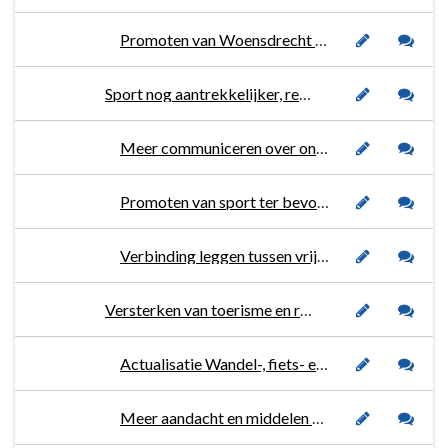
Promoten van Woensdrecht en de Brabantse Wal.
Sport nog aantrekkelijker, rendabeler en socialer maken.
Meer communiceren over onze sport- en bewegingsactiviteiten en evenementen.
Promoten van sport ter bevordering van de vitaliteit van onze inwoners.
Verbinding leggen tussen vrijetijdseconomie, evenementen en sport.
Versterken van toerisme en recreatie door Woensdrecht te promoten als wandel-, fiets- en wielergemeente.
Actualisatie Wandel-, fiets- en wielerplan.
Meer aandacht en middelen voor wandelen en wandelaars alsook fietsen en de fietsrecreant.