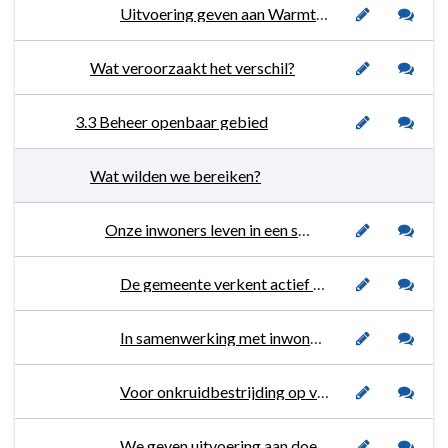
Uitvoering geven aan Warmtevisie (verkenning en uitvoering 2023-2030).
Wat veroorzaakt het verschil?
3.3 Beheer openbaar gebied
Wat wilden we bereiken?
Onze inwoners leven in een schone, veilige en groene omgeving.
De gemeente verkent actief de mogelijkheden om het Sint Lucasplein in Hoogerheide groen en klimaatrobuust in te richten.
In samenwerking met inwoners en gebiedspartners wordt de openbare ruimte groener en klimaat-adaptiever ingericht door onder andere proactief overleg en het beschikbaar stellen van budget voor (groen)initiatieven.
Voor onkruidbestrijding op verhardingen is voor 2022 en 2023 budget beschikbaar gesteld.
We geven uitvoering aan doelstellingen en acties zoals bepaald in onder andere de ‘Groene Agenda 2021-2025’, het Gemeentelijk rioleringsplan, de afvalstoffenverordening en ‘Beleids- en beheerplan Speelvoorzieningen 2021-2024'.