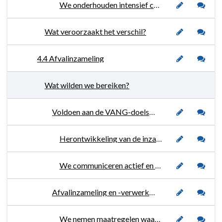
We onderhouden intensief contact met de ondernemersverenigingen.
Wat veroorzaakt het verschil?
4.4 Afvalinzameling
Wat wilden we bereiken?
Voldoen aan de VANG-doelstellingen (van afval naar grondstof). Waarbij de pijlers 'kostendekkendheid' en 'de vervuiler betaalt' van belang zijn.
Herontwikkeling van de inzamelfaciliteiten en dienstverlening om inwoners in staat te stellen om beter hun afval te scheiden.
We communiceren actief en gericht om bewoners te stimuleren hun afval beter te scheiden.
Afvalinzameling en -verwerking is 100% kostendekkend.
We nemen maatregelen waardoor de vervuiler betaalt en proberen de kosten voor onze inwoners niet meer te laten stijgen dan de inflatie.