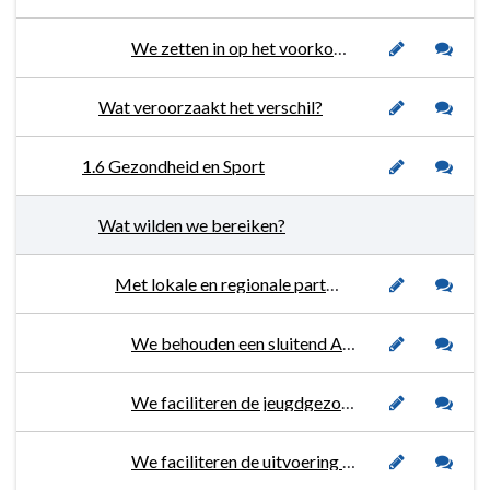
We zetten in op het voorkomen van zorgvragen voortvloeiend uit scheidingsproblematiek.
Wat veroorzaakt het verschil?
1.6 Gezondheid en Sport
Wat wilden we bereiken?
Met lokale en regionale partners zetten we in op een gezonde leefstijl, vitaliteit en psychische gezondheid.
We behouden een sluitend AED-netwerk in onze gemeente.
We faciliteren de jeugdgezondheidzorg, inclusief rijksvaccinatieprogramma.
We faciliteren de uitvoering van de wettelijke taken op het gebied van de publieke gezondheidszorg.