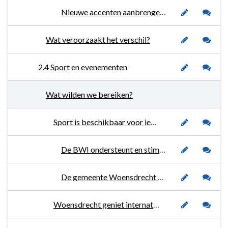
Nieuwe accenten aanbrengen in het Fiets- en Wielerplan
Wat veroorzaakt het verschil?
2.4 Sport en evenementen
Wat wilden we bereiken?
Sport is beschikbaar voor iedereen en men wordt gestimuleerd en gefaciliteerd om zelf te gaan sporten.
De BWI ondersteunt en stimuleert sportaanbieders onderwijs, overheid en inwoners onder andere op het gebied van bekendheid, aansluiting vraag en aanbod en samenwerking.
De gemeente Woensdrecht geeft uitvoering aan het Sportakkoord.
Woensdrecht geniet internationale bekendheid als dé fiets- en wielergemeente.