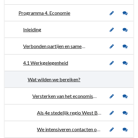
Programma 4. Economie
Inleiding
Verbonden partijen en samenwerkingspartners
4.1 Werkgelegenheid
Wat wilden we bereiken?
Versterken van het economisch klimaat en arbeidsmarkt.
Als 4e stedelijk regio West Brabant West stellen we met 7 buurgemeenten een regionale verstedelijkingsstrategie (RVS) en een regionale investeringsagenda (RIA).
We intensiveren contacten over de grens met Vlaanderen.