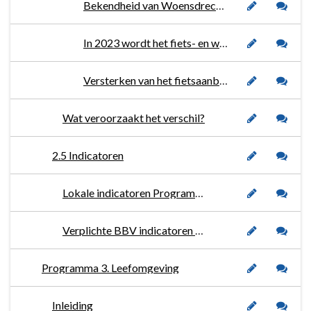
Bekendheid van Woensdrecht als fiets- en wielergemeente vergroten door communicatiecampagnes, een aantrekkelijke wielerkalender, sponsoring van lokale evenementen en grote wielerevenementen.
In 2023 wordt het fiets- en wielerplan geëvalueerd en herzien.
Versterken van het fietsaanbod en –voorzieningen, waaronder een aansluitend routenetwerk, MTB-netwerk, sportevenementen en activiteiten.
Wat veroorzaakt het verschil?
2.5 Indicatoren
Lokale indicatoren Programma 2. Ruimte
Verplichte BBV indicatoren Programma 2. Ruimte
Programma 3. Leefomgeving
Inleiding