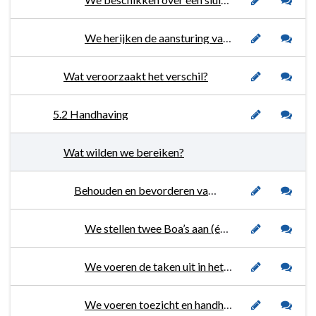
We herijken de aansturing van onze eigen aangestelde gemeentelijke boa’s, zodat de samenwerking tussen politie en de handhavers wordt versterkt.
Wat veroorzaakt het verschil?
5.2 Handhaving
Wat wilden we bereiken?
Behouden en bevorderen van het naleefgedrag voor een veilige en gezonde leefomgeving.
We stellen twee Boa’s aan (één vast en één tijdelijk in de pilot periode) in eigen dienst per 2023 voor toezicht in de openbare ruimte.
We voeren de taken uit in het kader van Vergunningen, Toezicht en Handhaving in samenwerking met onze handhavingspartners volgens de actuele kwaliteitscriteria.
We voeren toezicht en handhaving uit conform het Uitvoeringsprogramma Handhaving en Omgevingsvergunningen. We passen dit bewust en transparant aan, indien de dynamiek van de omgeving dit vraagt.