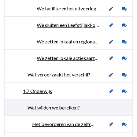
We faciliteren het uitvoeringsprogramma volksgezondheid en preventie -en handhavingsplan alcohol Brabantse Wal.
We sluiten een Leefstijlakkoord (combinatie sport- en preventieakkoord).
We zetten lokaal en regionaal in op een coalitie Kansrijke Start om kinderen de eerste 1000 dagen van het leven een zo goed mogelijke start te bieden.
We zetten lokale actiekaarten 'preventie gezondheid' in.
Wat veroorzaakt het verschil?
1.7 Onderwijs
Wat wilden we bereiken?
Het bevorderen van de zelfredzaamheid van leerlingen die nu gebruik maken van het leerlingenvervoer (voortgezet onderwijs).