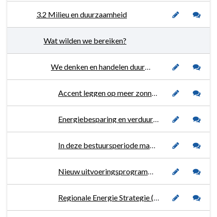
3.2 Milieu en duurzaamheid
Wat wilden we bereiken?
We denken en handelen duurzaam en klimaatbestendig in de ontwikkeling en uitvoering van plannen op alle beleidsvelden.
Accent leggen op meer zonnepanelen op daken.
Energiebesparing en verduurzaming (bij inwoners, bedrijven en eigen bedrijfsvoering).
In deze bestuursperiode maken we het gemeentelijk vastgoed en de gemeentelijke accommodaties zo energieneutraal mogelijk.
Nieuw uitvoeringsprogramma duurzaamheid opstellen met de ambities tot 2026.
Regionale Energie Strategie (RES) 2.0 opstellen.