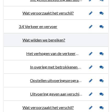
Wat veroorzaakt het verschil?
3.4 Verkeer en vervoer
Wat wilden we bereiken?
Het verhogen van de verkeersveiligheid en bereikbaarheid. We streven naar een duurzame vorm van mobiliteit en geven daarbij invulling aan gedeelde- en alternatieve vormen van mobiliteit.
In overleg met betrokkenen partners maatregelen nemen om de verkeersveiligheid te vergroten.
Opstellen uitvoeringsprogramma GVVP.
Uitvoering geven aan verschillende vormen van gedeelde mobiliteit.
Wat veroorzaakt het verschil?