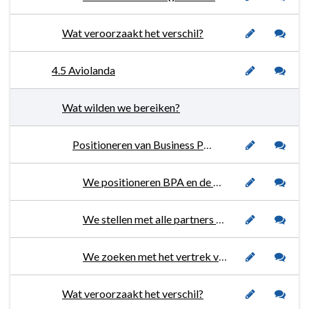
Wat veroorzaakt het verschil?
4.5 Aviolanda
Wat wilden we bereiken?
Positioneren van Business Park Aviolanda (BPA) en de Vliegbasis als topsector.
We positioneren BPA en de Vliegbasis als Maintenance Campus in de RVS/RIA.
We stellen met alle partners een Human Capital Agenda 2.0 op.
We zoeken met het vertrek van Fokker Elmo naar nieuwe innovatieve invullingen op BPA.
Wat veroorzaakt het verschil?