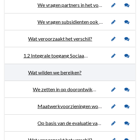
We vragen partners in het voorliggend veld om als onderbouwing van de subsidieaanvraag, op basis van hun expertise en de sociale kaart per kern, te komen tot een onderbouwd en onderling afgestemd, kern specifiek aanbod.
We vragen subsidienten ook vrijwilligers, ervaringsdeskundigheid en burgerinitiatieven in te zetten.
Wat veroorzaakt het verschil?
1.2 Integrale toegang Sociaal Domein
Wat wilden we bereiken?
We zetten in op doorontwikkeling van informatie, advies en ondersteuning op het Sociaal Domein (Vraagwijzer Woensdrecht).
Maatwerkvoorzieningen worden beschikbaar gesteld als hulp en/of ondersteuning niet voorliggend kan worden aangeboden.
Op basis van de evaluatie van de pilot wijk-GGD'er eind 2022 hebben we de intentie deze werkwijze voort te zetten in 2023.
Wat veroorzaakt het verschil?