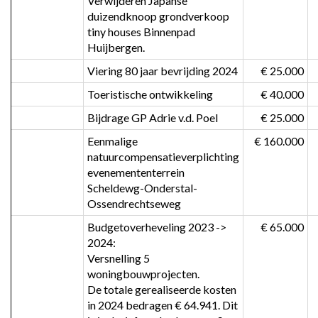
Verwijderen Japanse 
duizendknoop grondverkoop 
tiny houses Binnenpad 
Huijbergen.
Viering 80 jaar bevrijding 2024
 € 25.000
Toeristische ontwikkeling
 € 40.000
Bijdrage GP Adrie v.d. Poel
 € 25.000
Eenmalige 
 € 160.000
natuurcompensatieverplichting 
evenemententerrein 
Scheldewg-Onderstal-
Ossendrechtseweg
Budgetoverheveling 2023 -> 
 € 65.000
2024:

Versnelling 5 
woningbouwprojecten.

De totale gerealiseerde kosten 
in 2024 bedragen € 64.941. Dit 