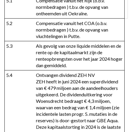
5.1
Compensatie vanuit het Rijk (o.b.v. 
normbedragen ) t.b.v. de opvang van 
ontheemden uit Oekraïne.
5.2
Compensatie vanuit het COA (o.b.v. 
normbedragen ) t.b.v. de opvang van 
vluchtelingen in Putte.
5.3
Als gevolg van onze liquide middelen en de 
rente op de kapitaalmarkt zijn de 
renteopbrengsten over het jaar 2024 hoger 
dan gemiddeld.
5.4
Ontvangen dividend ZEH NV

ZEH heeft in juni 2024 een superdividend 
van € 479 miljoen aan de aandeelhouders 
uitgekeerd. De dividenduitkering voor 
Woensdrecht bedraagt € 4,3 miljoen, 
waarvan een bedrag van € 1,4 miljoen (zie 
incidentele lasten progr. 5. mutaties in de 
reserves) is door-gestort naar GBE Aqua. 
Deze kapitaalstorting in 2024 is de laatste 