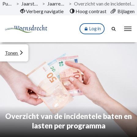
Publicaties
>
Jaarstukken 2024
>
Jaarrekening 2024
>
Overzicht van de incidentele baten en lasten per programma
Naar hoofdinhoud
Verberg navigatie
Hoog contrast
Bijlagen
Log in
Tonen
Overzicht van de incidentele baten en
lasten per programma