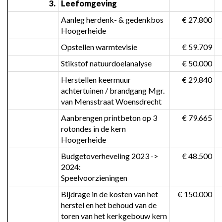
3.
Leefomgeving
Aanleg herdenk- & gedenkbos 
 € 27.800
Hoogerheide
Opstellen warmtevisie
 € 59.709
Stikstof natuurdoelanalyse
 € 50.000
Herstellen keermuur 
 € 29.840
achtertuinen / brandgang Mgr. 
van Mensstraat Woensdrecht
Aanbrengen printbeton op 3 
 € 79.665
rotondes in de kern 
Hoogerheide
Budgetoverheveling 2023 -> 
 € 48.500
2024:

Speelvoorzieningen
Bijdrage in de kosten van het 
 € 150.000
herstel en het behoud van de 
toren van het kerkgebouw kern 