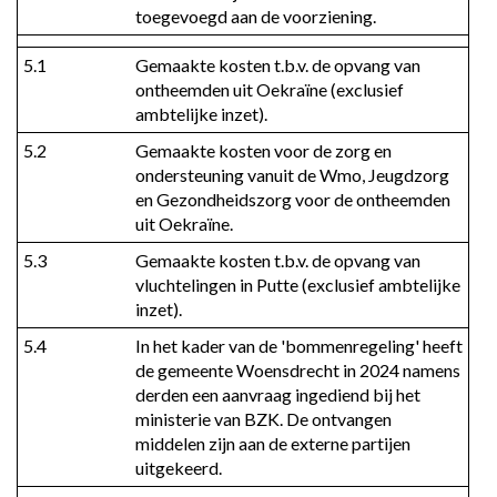
toegevoegd aan de voorziening.
5.1
Gemaakte kosten t.b.v. de opvang van 
ontheemden uit Oekraïne (exclusief 
ambtelijke inzet).
5.2
Gemaakte kosten voor de zorg en 
ondersteuning vanuit de Wmo, Jeugdzorg 
en Gezondheidszorg voor de ontheemden 
uit Oekraïne.
5.3
Gemaakte kosten t.b.v. de opvang van 
vluchtelingen in Putte (exclusief ambtelijke 
inzet).
5.4
In het kader van de 'bommenregeling' heeft 
de gemeente Woensdrecht in 2024 namens 
derden een aanvraag ingediend bij het 
ministerie van BZK. De ontvangen 
middelen zijn aan de externe partijen 
uitgekeerd.