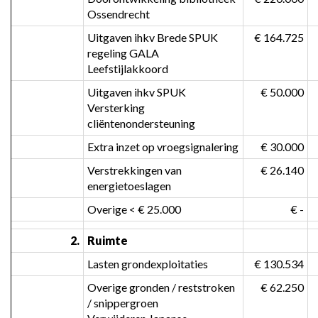
Ossendrecht
Uitgaven ihkv Brede SPUK 
 € 164.725
regeling GALA 
Leefstijlakkoord
Uitgaven ihkv SPUK 
 € 50.000
Versterking 
cliëntenondersteuning
Extra inzet op vroegsignalering
 € 30.000
Verstrekkingen van 
 € 26.140
energietoeslagen
Overige < € 25.000
 € -
2.
Ruimte
Lasten grondexploitaties
 € 130.534
Overige gronden / reststroken 
 € 62.250
/ snippergroen
