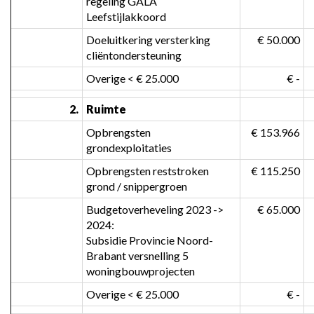
regeling GALA 
Leefstijlakkoord
Doeluitkering versterking 
 € 50.000
cliëntondersteuning
Overige < € 25.000
 € -
2.
Ruimte
Opbrengsten 
 € 153.966
grondexploitaties
Opbrengsten reststroken 
 € 115.250
grond / snippergroen
Budgetoverheveling 2023 -> 
 € 65.000
2024:

Subsidie Provincie Noord-
Brabant versnelling 5 
woningbouwprojecten
Overige < € 25.000
 € -