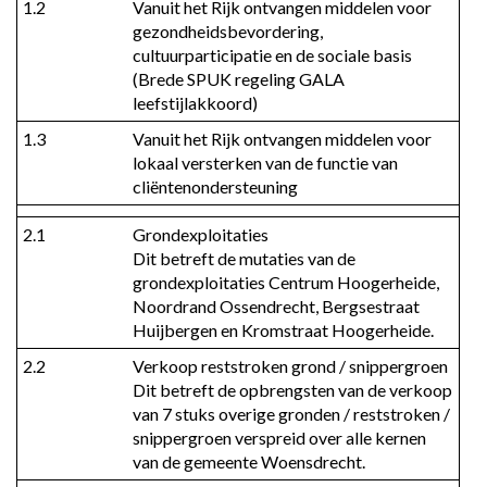
1.2
Vanuit het Rijk ontvangen middelen voor 
baten
gezondheidsbevordering, 
en
cultuurparticipatie en de sociale basis 
lasten
(Brede SPUK regeling GALA 
per
leefstijlakkoord)
programma
1.3
Vanuit het Rijk ontvangen middelen voor 
-
lokaal versterken van de functie van 
Toelichting
cliëntenondersteuning
op
Incidentele
2.1
Grondexploitaties

Baten
Dit betreft de mutaties van de 
en
grondexploitaties Centrum Hoogerheide, 
Noordrand Ossendrecht, Bergsestraat 
Lasten
Huijbergen en Kromstraat Hoogerheide.
2.2
Verkoop reststroken grond / snippergroen

Dit betreft de opbrengsten van de verkoop 
van 7 stuks overige gronden / reststroken / 
snippergroen verspreid over alle kernen 
van de gemeente Woensdrecht.