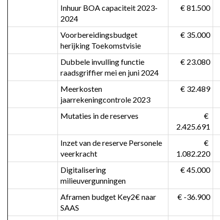
Inhuur BOA capaciteit 2023-
 € 81.500
2024
Voorbereidingsbudget 
 € 35.000
herijking Toekomstvisie
Dubbele invulling functie 
 € 23.080
raadsgriffier mei en juni 2024
Meerkosten 
 € 32.489
jaarrekeningcontrole 2023
Mutaties in de reserves
 € 
2.425.691
Inzet van de reserve Personele 
 € 
veerkracht
1.082.220
Digitalisering 
 € 45.000
milieuvergunningen
Aframen budget Key2€ naar 
 € -36.900
SAAS