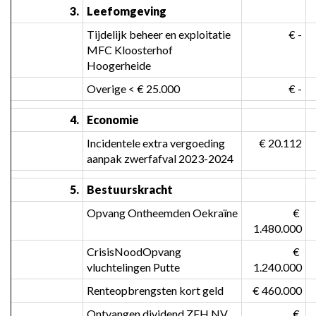
3.
Leefomgeving
Tijdelijk beheer en exploitatie 
 € -
MFC Kloosterhof 
Hoogerheide
Overige < € 25.000
 € -
4.
Economie
Incidentele extra vergoeding 
 € 20.112
aanpak zwerfafval 2023-2024
5.
Bestuurskracht
Opvang Ontheemden Oekraïne
 € 
1.480.000
CrisisNoodOpvang 
 € 
vluchtelingen Putte
1.240.000
Renteopbrengsten kort geld
 € 460.000
Ontvangen dividend ZEH NV
 € 