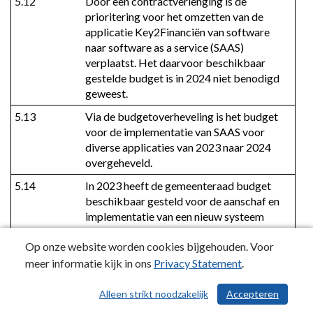
5.12
Door een contractverlenging is de 
prioritering voor het omzetten van de 
applicatie Key2Financiën van software 
naar software as a service (SAAS) 
verplaatst. Het daarvoor beschikbaar 
gestelde budget is in 2024 niet benodigd 
geweest.
5.13
Via de budgetoverheveling is het budget 
voor de implementatie van SAAS voor 
diverse applicaties van 2023 naar 2024 
overgeheveld.
5.14
In 2023 heeft de gemeenteraad budget 
beschikbaar gesteld voor de aanschaf en 
implementatie van een nieuw systeem 
waarin de personeels- en 
Op onze website worden cookies bijgehouden. Voor
salarisadministratie wordt verwerkt.
meer informatie kijk in ons
Privacy Statement
.
5.15
Via de budgetoverheveling is het budget 
voor de aanschaf van nieuwe 
Alleen strikt noodzakelijk
Accepteren
/ 568
vergaderstoelen voor de raadzaal 