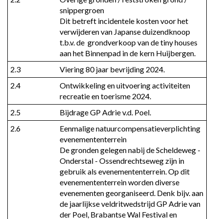
snippergroen

Dit betreft incidentele kosten voor het 
verwijderen van Japanse duizendknoop 
t.b.v. de  grondverkoop van de tiny houses 
aan het Binnenpad in de kern Huijbergen.
2.3
Viering 80 jaar bevrijding 2024.
2.4
Ontwikkeling en uitvoering activiteiten 
recreatie en toerisme 2024.
2.5
Bijdrage GP Adrie v.d. Poel.
2.6
Eenmalige natuurcompensatieverplichting 
evenemententerrein

De gronden gelegen nabij de Scheldeweg - 
Onderstal - Ossendrechtseweg zijn in 
gebruik als evenemententerrein. Op dit 
evenemententerrein worden diverse 
evenementen georganiseerd. Denk bijv. aan 
de jaarlijkse veldritwedstrijd GP Adrie van 
der Poel, Brabantse Wal Festival en 