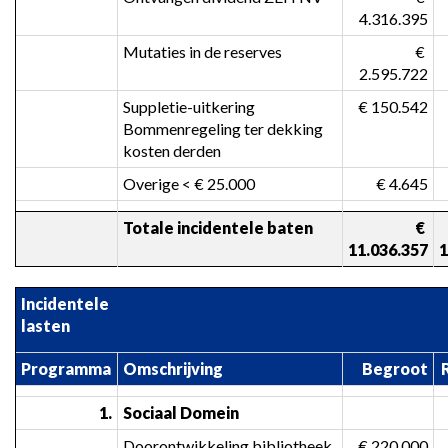
4.316.395
Mutaties in de reserves
 € 
2.595.722
Suppletie-uitkering 
 € 150.542
Bommenregeling ter dekking 
kosten derden
Overige < € 25.000
 € 4.645
Totale incidentele baten
 € 
11.036.357
1
Incidentele 
lasten
Programma
Omschrijving
Begroot
1.
Sociaal Domein
Doorontwikkeling bibliotheek 
 € 220.000