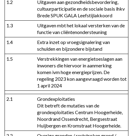
1.2
Uitgaven aan gezondheidsbevordering, 
cultuurparticipatie en de sociale basis ihkv 
Brede SPUK GALA Leefstijlakkoord
1.3
Uitgaven mbt het lokaal versterken van de 
functie van cliëntenondersteuning
1.4
Extra inzet op vroegsignalering van 
schulden en bijzondere bijstand
1.5
Verstrekkingen van energietoeslagen aan 
inwoners die hiervoor in aanmerking 
komen ivm hoge energieprijzen. De 
regeling 2023 kon aangevraagd worden tot 
1 april 2024
2.1
Grondexploitaties

Dit betreft de mutaties van de 
grondexploitaties Centrum Hoogerheide, 
Noordrand Ossendrecht, Bergsestraat 
Huijbergen en Kromstraat Hoogerheide.
2.2
Overige gronden / reststroken grond / 