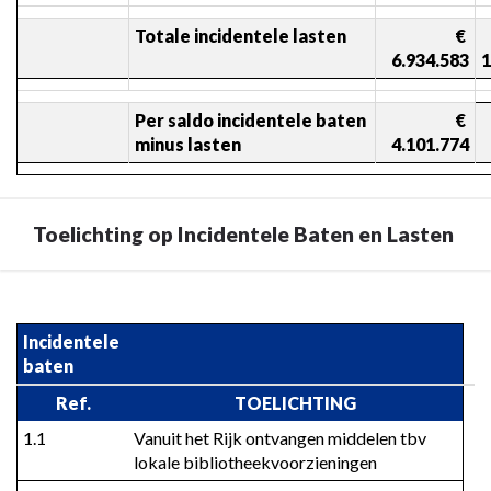
Totale incidentele lasten
 € 
6.934.583
1
Per saldo incidentele baten 
 € 
minus lasten
4.101.774
Toelichting op Incidentele Baten en Lasten
Terug
naar
Incidentele 
navigatie
baten
-
Ref.
TOELICHTING
Overzicht
van
1.1
Vanuit het Rijk ontvangen middelen tbv 
de
lokale bibliotheekvoorzieningen
incidentele