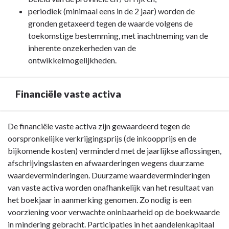
periodiek (minimaal eens in de 2 jaar) worden de
gronden getaxeerd tegen de waarde volgens de
toekomstige bestemming, met inachtneming van de
inherente onzekerheden van de
ontwikkelmogelijkheden.
Financiële vaste activa
Terug
De financiële vaste activa zijn gewaardeerd tegen de
naar
oorspronkelijke verkrijgingsprijs (de inkoopprijs en de
navigatie
bijkomende kosten) verminderd met de jaarlijkse aflossingen,
-
afschrijvingslasten en afwaarderingen wegens duurzame
Vaste
waardeverminderingen. Duurzame waardeverminderingen
activa
van vaste activa worden onafhankelijk van het resultaat van
-
het boekjaar in aanmerking genomen. Zo nodig is een
Financiële
voorziening voor verwachte oninbaarheid op de boekwaarde
vaste
in mindering gebracht. Participaties in het aandelenkapitaal