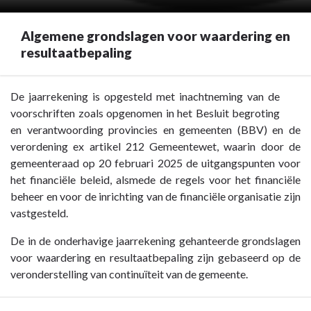
Algemene grondslagen voor waardering en
resultaatbepaling
Terug
De jaarrekening is opgesteld met inachtneming van de
naar
voorschriften zoals opgenomen in het Besluit begroting
navigatie
en verantwoording provincies en gemeenten (BBV) en de
-
verordening ex artikel 212 Gemeentewet, waarin door de
Toelichting
gemeenteraad op 20 februari 2025 de uitgangspunten voor
op
het financiële beleid, alsmede de regels voor het financiële
de
beheer en voor de inrichting van de financiële organisatie zijn
balans
vastgesteld.
-
De in de onderhavige jaarrekening gehanteerde grondslagen
Algemene
voor waardering en resultaatbepaling zijn gebaseerd op de
grondslagen
veronderstelling van continuïteit van de gemeente.
voor
waardering