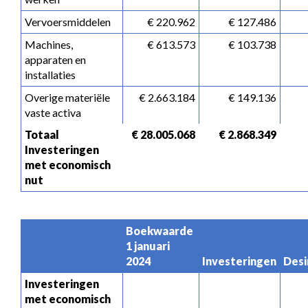
Vervoersmiddelen
 € 220.962
 € 127.486
Machines, 
 € 613.573
 € 103.738
apparaten en 
installaties
Overige materiële 
 € 2.663.184
 € 149.136
vaste activa
Totaal 
 € 28.005.068
 € 2.868.349
Investeringen 
met economisch 
nut
Boekwaarde 
1 januari 
2024
Investeringen
Desi
Investeringen 
met economisch 