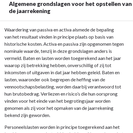
en
Algemene grondslagen voor het opstellen van
resultaatbepaling
de jaarrekening
Terug
Waardering van passiva en activa alsmede de bepaling
naar
van het resultaat vinden in principe plaats op basis van
navigatie
historische kosten. Activa en passiva zijn opgenomen tegen
-
nominale waarde, tenzij in deze grondslagen anders is
Toelichting
vermeld. Baten en lasten worden toegerekend aan het jaar
op
waarop zij betrekking hebben, onverschillig of zij tot
de
inkomsten of uitgaven in dat jaar hebben geleid. Baten en
balans
lasten, waaronder ook begrepen de heffing van de
-
vennootschapsbelasting, worden daarbij verantwoord tot
Algemene
hun brutobedrag. Verliezen en risico’s die hun oorsprong
grondslagen
vinden voor het einde van het begrotingsjaar worden
voor
genomen als zij voor het opmaken van de jaarrekening
het
bekend zijn geworden.
opstellen
Personeelslasten worden in principe toegerekend aan het
van