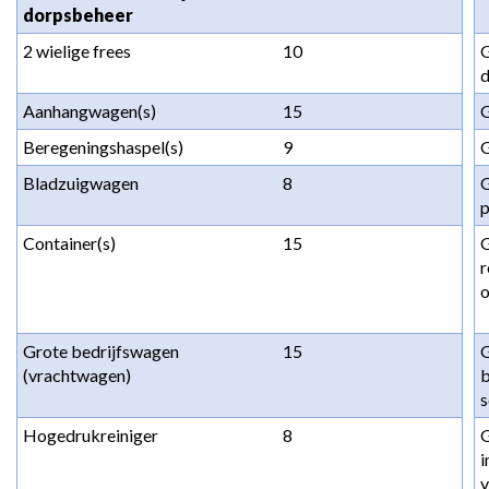
dorpsbeheer
2 wielige frees
10
G
d
Aanhangwagen(s)
15
G
Beregeningshaspel(s)
9
G
Bladzuigwagen
8
G
Container(s)
15
G
r
Grote bedrijfswagen 
15
G
(vrachtwagen)
b
Hogedrukreiniger
8
G
i
v