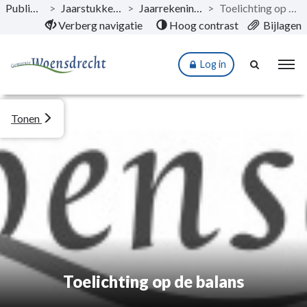
Publicaties
>
Jaarstukken 2024
>
Jaarrekening 2024
>
Toelichting op de balans
Naar hoofdinhoud
Verberg navigatie
Hoog contrast
Bijlagen
Log in
Tonen
Toelichting op de balans