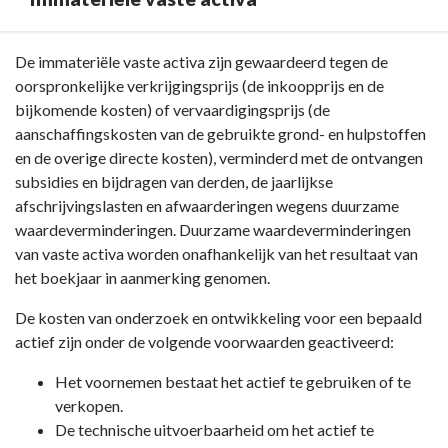
Vaste
activa
-
Terug
De immateriële vaste activa zijn gewaardeerd tegen de
Algemeen
naar
oorspronkelijke verkrijgingsprijs (de inkoopprijs en de
navigatie
bijkomende kosten) of vervaardigingsprijs (de
-
aanschaffingskosten van de gebruikte grond- en hulpstoffen
Vaste
en de overige directe kosten), verminderd met de ontvangen
activa
subsidies en bijdragen van derden, de jaarlijkse
-
afschrijvingslasten en afwaarderingen wegens duurzame
Immateriële
waardeverminderingen. Duurzame waardeverminderingen
vaste
van vaste activa worden onafhankelijk van het resultaat van
activa
het boekjaar in aanmerking genomen.
De kosten van onderzoek en ontwikkeling voor een bepaald
actief zijn onder de volgende voorwaarden geactiveerd:
Het voornemen bestaat het actief te gebruiken of te
verkopen.
De technische uitvoerbaarheid om het actief te