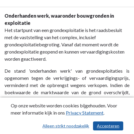
Terug
Onderhanden werk, waaronder bouwgronden in
naar
exploitatie
navigatie
Het startpunt van een grondexploitatie is het raadsbesluit
-
met de vaststelling van het complex, inclusief
Vlottende
grondexploitatiebegroting. Vanaf dat moment wordt de
activa
grondexploitatie geopend en kunnen vervaardigingskosten
-
worden geactiveerd.
Voorraden
De stand 'onderhanden werk' van grondexploitaties is
opgenomen tegen de verkrijgings- of vervaardigingsprijs,
verminderd met de opbrengst wegens verkopen. Indien de
boekwaarde de marktwaarde van de grond overschrijdt,
wordt een afwaardering naar de lagere marktwaarde
Op onze website worden cookies bijgehouden. Voor
verantwoord en/of wordt een voorziening voor het
meer informatie kijk in ons
Privacy Statement
.
verwachte negatieve resultaat getroffen. De
vervaardigingsprijs omvat de aanschafkosten van de
Alleen strikt noodzakelijk
Accepteren
/ 568
gebruikte grond- en hulpstoffen en de overige kosten