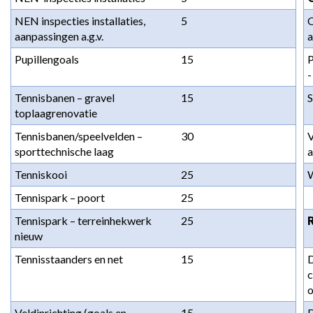
NEN inspecties installaties, 
5
O
aanpassingen a.g.v.
a
Pupillengoals
15
P
-
Tennisbanen – gravel 
15
S
toplaagrenovatie
Tennisbanen/speelvelden – 
30
V
sporttechnische laag
a
Tenniskooi
25
W
Tennispark – poort
25
Tennispark – terreinhekwerk 
25
R
nieuw
Tennisstaanders en net
15
D
c
o
Veldinrichting (goals en 
15
D