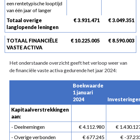
een rentetypische looptijd 
van één jaar of langer
Totaal overige 
 € 3.931.471
 € 3.049.351
langlopende leningen
TOTAAL FINANCIËLE 
 € 10.225.005
 € 8.590.003
VASTE ACTIVA
Het onderstaande overzicht geeft het verloop weer van
de financiële vaste activa gedurende het jaar 2024:
Boekwaarde 
1 januari 
2024
Investeringe
Kapitaalverstrekkingen 
aan:
- Deelnemingen
 € 4.112.980
 € 1.430.12
- Overige verbonden 
 € 677.245
 € -37.23