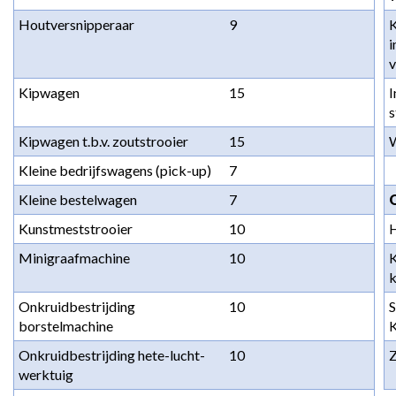
Houtversnipperaar
9
K
i
v
Kipwagen
15
I
s
Kipwagen t.b.v. zoutstrooier
15
Kleine bedrijfswagens (pick-up)
7
Kleine bestelwagen
7
Kunstmeststrooier
10
Minigraafmachine
10
K
k
Onkruidbestrijding 
10
S
borstelmachine
Onkruidbestrijding hete-lucht-
10
Z
werktuig