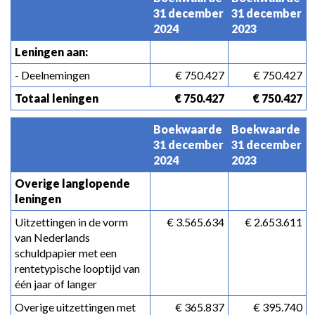
31 december 
31 december 
2024
2023
Leningen aan:
- Deelnemingen
 € 750.427
 € 750.427
Totaal leningen
 € 750.427
 € 750.427
Boekwaarde 
Boekwaarde 
31 december 
31 december 
2024
2023
Overige langlopende 
leningen
Uitzettingen in de vorm 
 € 3.565.634
 € 2.653.611
van Nederlands 
schuldpapier met een 
rentetypische looptijd van 
één jaar of langer
Overige uitzettingen met 
 € 365.837
 € 395.740