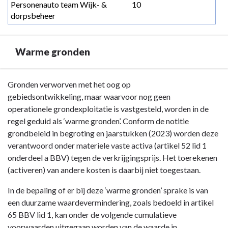
Personenauto team Wijk- & 
10
dorpsbeheer
Warme gronden
Terug
Gronden verworven met het oog op
naar
gebiedsontwikkeling, maar waarvoor nog geen
navigatie
operationele grondexploitatie is vastgesteld, worden in de
-
regel geduid als ‘warme gronden’. Conform de notitie
Vaste
grondbeleid in begroting en jaarstukken (2023) worden deze
activa
verantwoord onder materiele vaste activa (artikel 52 lid 1
-
onderdeel a BBV) tegen de verkrijgingsprijs. Het toerekenen
Warme
(activeren) van andere kosten is daarbij niet toegestaan.
gronden
In de bepaling of er bij deze ‘warme gronden’ sprake is van
een duurzame waardevermindering, zoals bedoeld in artikel
65 BBV lid 1, kan onder de volgende cumulatieve
voorwaarden uitgegaan worden van de waarde in