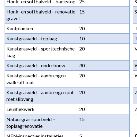
Honk- en softbalveld – backstop
25
S
Honk- en softbalveld – renovatie 
15
S
gravel
Kantplanken
20
T
Kunstgrasveld – toplaag
10
T
Kunstgrasveld – sporttechnische 
20
laag
Kunstgrasveld – onderbouw
30
W
Kunstgrasveld – aanbrengen 
20
walk-off mat
Kunstgrasveld – aanbrengen put 
20
Z
met slibvang
Leunhekwerk
20
Z
Natuurgras sportveld – 
15
toplaagrenovatie
NEN-inspecties installaties
5