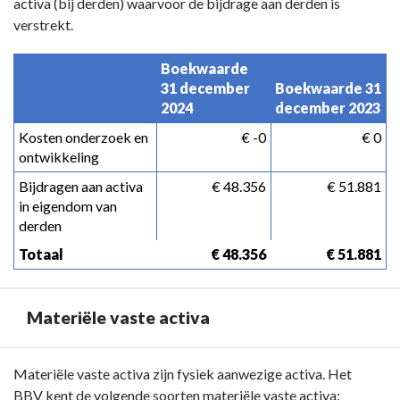
activa (bij derden) waarvoor de bijdrage aan derden is
verstrekt.
Boekwaarde 
31 december 
Boekwaarde 31 
2024
december 2023
Kosten onderzoek en 
 € -0
 € 0
ontwikkeling
Bijdragen aan activa 
 € 48.356
 € 51.881
in eigendom van 
derden
Totaal
 € 48.356
 € 51.881
Materiële vaste activa
Terug
Materiële vaste activa zijn fysiek aanwezige activa. Het
naar
BBV kent de volgende soorten materiële vaste activa: