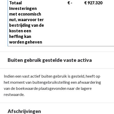
Totaal 
 € -
 € 927.320
Investeringen 
met economisch 
nut, waarvoor ter 
bestrijding van de 
kosten een 
heffing kan 
worden geheven
Buiten gebruik gestelde vaste activa
Terug
Indien een vast actief buiten gebruik is gesteld, heeft op
naar
het moment van buitengebruikstelling een afwaardering
navigatie
van de boekwaarde plaatsgevonden naar de lagere
-
restwaarde.
Vaste
activa
Afschrijvingen
-