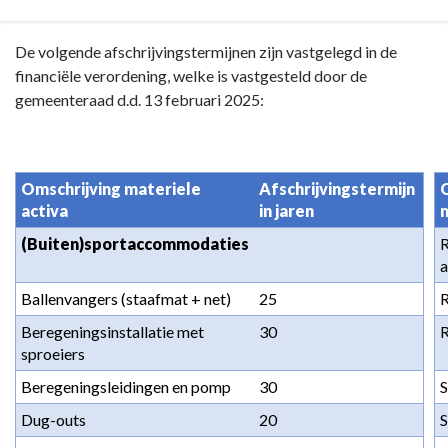
Buiten
gebruik
Terug
De volgende afschrijvingstermijnen zijn vastgelegd in de
gestelde
naar
financiële verordening, welke is vastgesteld door de
vaste
navigatie
gemeenteraad d.d. 13 februari 2025:
activa
-
Vaste
activa
Omschrijving materiele 
Afschrijvingstermijn 
O
-
activa
in jaren
m
Afschrijvingen
(Buiten)sportaccommodaties
R
a
Ballenvangers (staafmat + net)
25
R
Beregeningsinstallatie met 
30
R
sproeiers
Beregeningsleidingen en pomp
30
Dug-outs
20
S