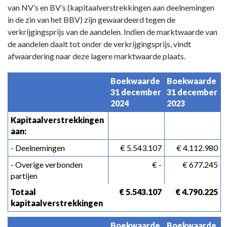
activa
van NV’s en BV’s (kapitaalverstrekkingen aan deelnemingen
in de zin van het BBV) zijn gewaardeerd tegen de
verkrijgingsprijs van de aandelen. Indien de marktwaarde van
de aandelen daalt tot onder de verkrijgingsprijs, vindt
afwaardering naar deze lagere marktwaarde plaats.
Boekwaarde 
Boekwaarde 
31 december 
31 december 
2024
2023
Kapitaalverstrekkingen 
aan:
- Deelnemingen
 € 5.543.107
 € 4.112.980
- Overige verbonden 
 € -
 € 677.245
partijen
Totaal 
 € 5.543.107
 € 4.790.225
kapitaalverstrekkingen
Boekwaarde 
Boekwaarde 