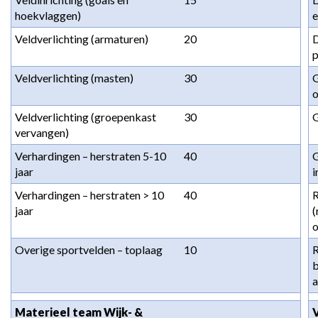
hoekvlaggen)
e
Veldverlichting (armaturen)
20
D
Veldverlichting (masten)
30
G
o
Veldverlichting (groepenkast 
30
vervangen)
Verhardingen – herstraten 5-10 
40
G
jaar
i
Verhardingen – herstraten > 10 
40
R
jaar
(
o
Overige sportvelden – toplaag
10
R
b
a
Materieel team Wijk- & 