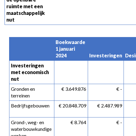
ruimte met een 
maatschappelijk 
nut
Boekwaarde 
1 januari 
2024
Investeringen
Desi
Investeringen 
met economisch 
nut
Gronden en 
 € 3.649.876
 € -
terreinen
Bedrijfsgebouwen
 € 20.848.709
 € 2.487.989
Grond-, weg- en 
 € 8.764
 € -
waterbouwkundige 
werken