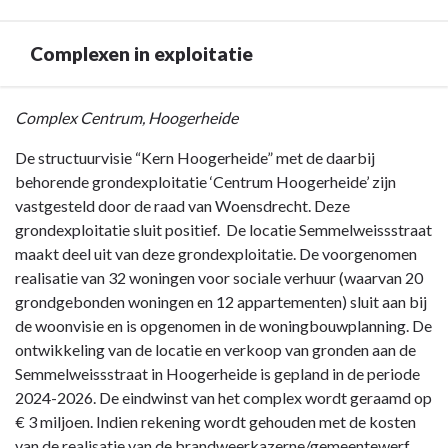
Complexen in exploitatie
Terug
Complex Centrum, Hoogerheide
naar
De structuurvisie “Kern Hoogerheide” met de daarbij
navigatie
behorende grondexploitatie ‘Centrum Hoogerheide’ zijn
-
vastgesteld door de raad van Woensdrecht. Deze
Paragraaf
grondexploitatie sluit positief. De locatie Semmelweissstraat
8
maakt deel uit van deze grondexploitatie. De voorgenomen
Grondbeleid
realisatie van
32 woningen voor sociale verhuur (waarvan 20
-
grondgebonden woningen en 12 appartementen) sluit a
an bij
Complexen
de woonvisie en is opgenomen in de woningbouwplanning. De
in
ontwikkeling van de locatie en verkoop van gronden aan de
exploitatie
Semmelweissstraat in Hoogerheide is gepland in de periode
2024-2026. De eindwinst van het complex wordt geraamd op
€ 3 miljoen. Indien rekening wordt gehouden met de kosten
van de realisatie van de brandweerkazerne/gemeentewerf