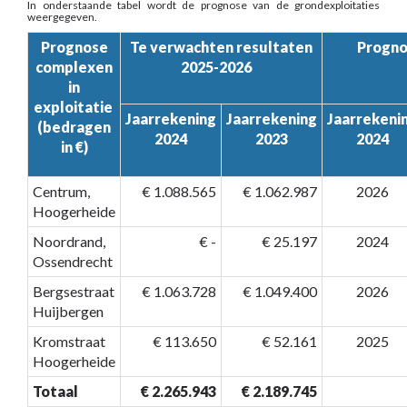
In onderstaande tabel wordt de prognose van de grondexploitaties
weergegeven.
Prognose
Te verwachten resultaten
Progn
complexen
2025-2026
in
exploitatie
Jaarrekening
Jaarrekening
Jaarrekeni
(bedragen
2024
2023
2024
in €)
Centrum,
€ 1.088.565
€ 1.062.987
2026
Hoogerheide
Noordrand,
€ -
€ 25.197
2024
Ossendrecht
Bergsestraat
€ 1.063.728
€ 1.049.400
2026
Huijbergen
Kromstraat
€ 113.650
€ 52.161
2025
Hoogerheide
Totaal
€ 2.265.943
€ 2.189.745