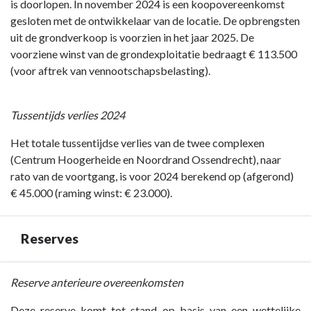
is doorlopen. In november 2024 is een koopovereenkomst
gesloten met de ontwikkelaar van de locatie. De opbrengsten
uit de grondverkoop is voorzien in het jaar 2025. De
voorziene winst van de grondexploitatie bedraagt € 113.500
(voor aftrek van vennootschapsbelasting).
Tussentijds verlies 2024
Het totale tussentijdse verlies van de twee complexen
(Centrum Hoogerheide en Noordrand Ossendrecht), naar
rato van de voortgang, is voor 2024 berekend op (afgerond)
€ 45.000 (raming winst: € 23.000).
Reserves
Terug
Reserve
anterieure overeenkomsten
naar
Deze reserve komt tot stand op basis van een wettelijke