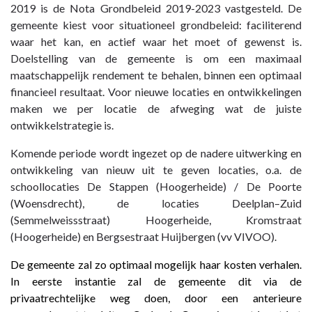
navigatie
2019 is de Nota Grondbeleid 2019-2023 vastgesteld. De
-
gemeente kiest voor situationeel grondbeleid: faciliterend
Paragraaf
waar het kan, en actief waar het moet of gewenst is.
8
Doelstelling van de gemeente is om een maximaal
Grondbeleid
maatschappelijk rendement te behalen, binnen een optimaal
-
financieel resultaat. Voor nieuwe locaties en ontwikkelingen
Gemeentelijk
maken we per locatie de afweging wat de juiste
grondbeleid
ontwikkelstrategie is.
Komende periode wordt ingezet op de nadere uitwerking en
ontwikkeling van nieuw uit te geven locaties, o.a. de
schoollocaties De Stappen (Hoogerheide) / De Poorte
(Woensdrecht), de locaties Deelplan–Zuid
(Semmelweissstraat) Hoogerheide, Kromstraat
(Hoogerheide) en Bergsestraat Huijbergen (vv VIVOO).
De gemeente zal zo optimaal mogelijk haar kosten
verhalen.
In eerste instantie zal de gemeente dit via de
privaatrechtelijke weg doen, door een anterieure