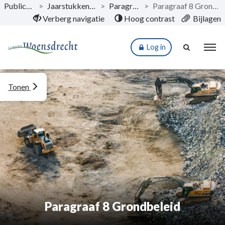
Publicaties
>
Jaarstukken 2024
>
Paragrafen
>
Paragraaf 8 Grondbeleid
Naar hoofdinhoud
Verberg navigatie
Hoog contrast
Bijlagen
Log in
Tonen
Paragraaf 8 Grondbeleid