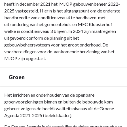
heeft in december 2021 het MJOP gebouwenbeheer 2022-
2025 vastgesteld. Hierin is het uitgangspunt om de onderste
bandbreedte van conditieniveau 4 te handhaven, met
uitzondering van het gemeentehuis en MFC Kloosterhof
welke in conditieniveau 3 blijven. In 2024 zijn maatregelen
uitgevoerd conform de planning uit het
gebouwbeheersysteem voor het groot onderhoud. De
voorbereidingen voor de aankomende herziening van het
MJOP zijn opgestart.
Groen
Terug
Het inrichten en onderhouden van de openbare
naar
groenvoorzieningen binnen en buiten de bebouwde kom
navigatie
gebeurt volgens de beeldkwaliteitsniveaus uit de Groene
-
Agenda 2021-2025 (beleidskader).
Paragraaf
De Groene Agenda is uit verschillende delen opgebouwd: een