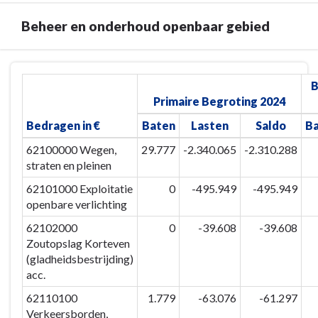
Beheer en onderhoud openbaar gebied
Terug
B
naar
Primaire Begroting 2024
navigatie
-
Bedragen in €
Baten
Lasten
Saldo
B
Paragraaf
62100000 Wegen,
29.777
-2.340.065
-2.310.288
4
straten en pleinen
Onderhoud
62101000 Exploitatie
0
-495.949
-495.949
kapitaalgoederen
openbare verlichting
-
Beheer
62102000
0
-39.608
-39.608
en
Zoutopslag Korteven
onderhoud
(gladheidsbestrijding)
openbaar
acc.
gebied
62110100
1.779
-63.076
-61.297
Verkeersborden,