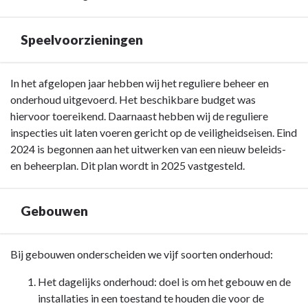
Speelvoorzieningen
Terug
In het afgelopen jaar hebben wij het reguliere beheer en
naar
onderhoud uitgevoerd. Het beschikbare budget was
navigatie
hiervoor toereikend. Daarnaast hebben wij de reguliere
-
inspecties uit laten voeren gericht op de veiligheidseisen. Eind
Paragraaf
2024 is begonnen aan het uitwerken van een nieuw beleids-
4
en beheerplan. Dit plan wordt in 2025 vastgesteld.
Onderhoud
kapitaalgoederen
Gebouwen
-
Speelvoorzieningen
Terug
Bij gebouwen onderscheiden we vijf soorten onderhoud:
naar
Het dagelijks onderhoud: doel is om het gebouw en de
navigatie
installaties in een toestand te houden die voor de
-