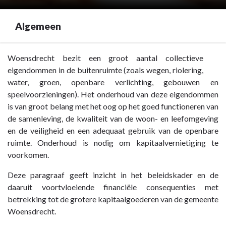
Algemeen
Terug
Woensdrecht bezit een groot aantal collectieve
naar
eigendommen in de buitenruimte (zoals wegen, riolering,
navigatie
water, groen, openbare verlichting, gebouwen en
-
speelvoorzieningen). Het onderhoud van deze eigendommen
Paragraaf
is van groot belang met het oog op het goed functioneren van
4
de samenleving, de kwaliteit van de woon- en leefomgeving
Onderhoud
en de veiligheid en een adequaat gebruik van de openbare
kapitaalgoederen
ruimte. Onderhoud is nodig om kapitaalvernietiging te
-
voorkomen.
Algemeen
Deze paragraaf geeft inzicht in het beleidskader en de
daaruit voortvloeiende financiële consequenties met
betrekking tot de grotere kapitaalgoederen van de gemeente
Woensdrecht.