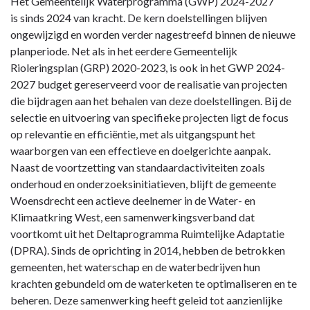
Terug
Het Gemeentelijk Waterprogramma (GWP) 2024-2027
naar
is sinds 2024 van kracht. De kern doelstellingen blijven
navigatie
ongewijzigd en worden verder nagestreefd binnen de nieuwe
-
planperiode. Net als in het eerdere Gemeentelijk
Paragraaf
Rioleringsplan (GRP) 2020-2023, is ook in het GWP 2024-
4
2027 budget gereserveerd voor de realisatie van projecten
Onderhoud
die bijdragen aan het behalen van deze doelstellingen. Bij de
kapitaalgoederen
selectie en uitvoering van specifieke projecten ligt de focus
-
op relevantie en efficiëntie, met als uitgangspunt het
Riolering
waarborgen van een effectieve en doelgerichte aanpak.
Naast de voortzetting van standaardactiviteiten zoals
onderhoud en onderzoeksinitiatieven, blijft de gemeente
Woensdrecht een actieve deelnemer in de Water- en
Klimaatkring West, een samenwerkingsverband dat
voortkomt uit het Deltaprogramma Ruimtelijke Adaptatie
(DPRA). Sinds de oprichting in 2014, hebben de betrokken
gemeenten, het waterschap en de waterbedrijven hun
krachten gebundeld om de waterketen te optimaliseren en te
beheren. Deze samenwerking heeft geleid tot aanzienlijke