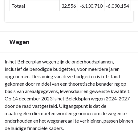
Totaal
32.556
-6.130.710
-6.098.154
Wegen
Terug
In het Beheerplan wegen zijn de onderhoudsplannen,
naar
inclusief de benodigde budgetten, voor meerdere jaren
navigatie
opgenomen. De raming van deze budgetten is tot stand
-
gekomen door middel van een theoretische benadering op
Paragraaf
basis van areaalgegevens, levensduur en gewenste kwaliteit.
4
Op 14 december 2023 is het Beleidsplan wegen 2024-2027
Onderhoud
door de raad vastgesteld. Uitgangspunt is dat de
kapitaalgoederen
maatregelen die moeten worden genomen om de wegen te
-
onderhouden en het wegenareaal te verkleinen, passen binnen
Wegen
de huidige financiële kaders.