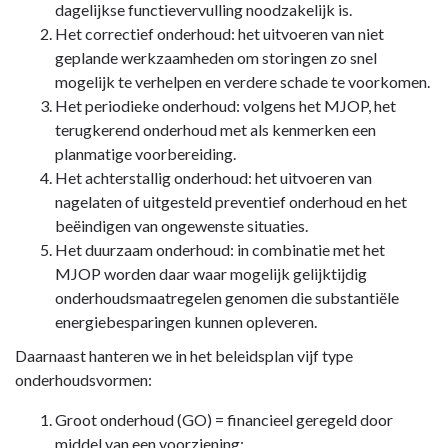
dagelijkse functievervulling noodzakelijk is.
Paragraaf
Het correctief onderhoud: het uitvoeren van niet
4
geplande werkzaamheden om storingen zo snel
Onderhoud
mogelijk te verhelpen en verdere schade te voorkomen.
kapitaalgoederen
Het periodieke onderhoud: volgens het MJOP, het
-
terugkerend onderhoud met als kenmerken een
Gebouwen
planmatige voorbereiding.
Het achterstallig onderhoud: het uitvoeren van
nagelaten of uitgesteld preventief onderhoud en het
beëindigen van ongewenste situaties.
Het duurzaam onderhoud: in combinatie met het
MJOP worden daar waar mogelijk gelijktijdig
onderhoudsmaatregelen genomen die substantiële
energiebesparingen kunnen opleveren.
Daarnaast hanteren we in het beleidsplan vijf type
onderhoudsvormen:
Groot onderhoud (GO) = financieel geregeld door
middel van een voorziening;