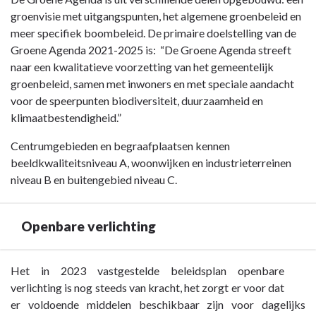
4
groenvisie met uitgangspunten, het algemene groenbeleid en
Onderhoud
meer specifiek boombeleid. De primaire doelstelling van de
kapitaalgoederen
Groene Agenda 2021-2025 is: “De Groene Agenda streeft
-
naar een kwalitatieve voorzetting van het gemeentelijk
Groen
groenbeleid, samen met inwoners en met speciale aandacht
voor de speerpunten biodiversiteit, duurzaamheid en
klimaatbestendigheid.”
Centrumgebieden en begraafplaatsen kennen
beeldkwaliteitsniveau A, woonwijken en industrieterreinen
niveau B en buitengebied niveau C.
Openbare verlichting
Terug
Het in 2023 vastgestelde beleidsplan openbare
naar
verlichting is nog steeds van kracht, het zorgt er voor dat
navigatie
er voldoende middelen beschikbaar zijn voor dagelijks