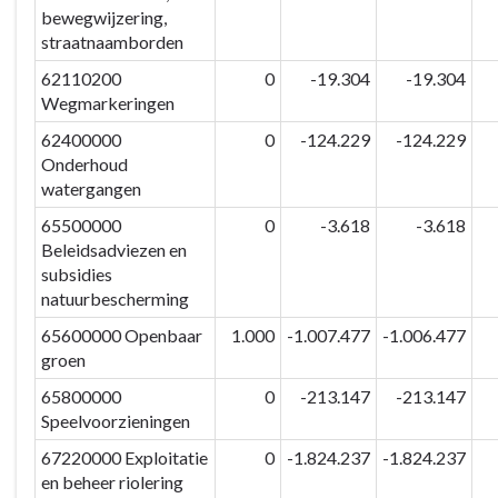
bewegwijzering,
straatnaamborden
62110200
0
-19.304
-19.304
Wegmarkeringen
62400000
0
-124.229
-124.229
Onderhoud
watergangen
65500000
0
-3.618
-3.618
Beleidsadviezen en
subsidies
natuurbescherming
65600000 Openbaar
1.000
-1.007.477
-1.006.477
groen
65800000
0
-213.147
-213.147
Speelvoorzieningen
67220000 Exploitatie
0
-1.824.237
-1.824.237
en beheer riolering