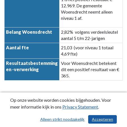
12.969. De gemeente
Woensdrecht neemt alleen
niveau 1 af.
Belang Woensdrecht
2,82% volgens verdeelsleutel
aantal 5 t/m 22-jarigen
Aantal fte
21,03 (voor niveau 1 totaal
4,69 fte)
Resultaatsbestemming
Voor Woensdrecht betekent
en -verwerking
dit een positief resultaat van €
365.
Op onze website worden cookies bijgehouden. Voor
Omvang per
1-1-2024
31-12-2024
meer informatie kijk in ons
Privacy Statement
.
Eigen Vermogen
€ 0
€ 0
Alleen strikt noodzakelijk
Accepteren
/ 568
Vreemd Vermogen
€ 2.140.107
€ 2.089.240