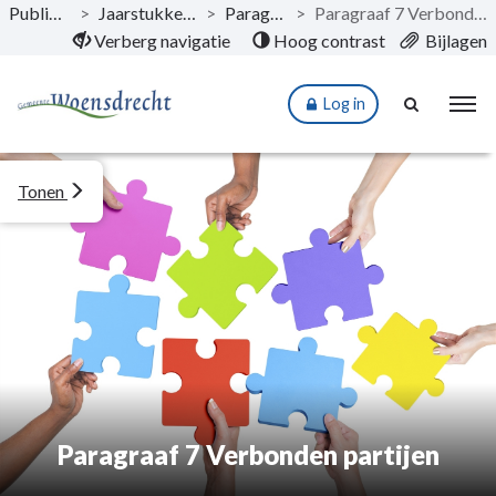
Publicaties
>
Jaarstukken 2024
>
Paragrafen
>
Paragraaf 7 Verbonden partijen
Naar hoofdinhoud
Verberg navigatie
Hoog contrast
Bijlagen
Log in
Tonen
Paragraaf 7 Verbonden partijen