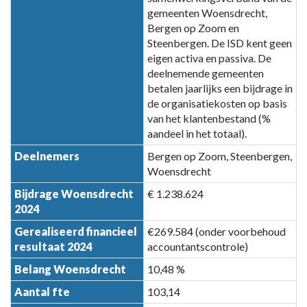
gemeenten Woensdrecht,
Brabantse
Bergen op Zoom en
Wal
Steenbergen. De ISD kent geen
eigen activa en passiva. De
deelnemende gemeenten
betalen jaarlijks een bijdrage in
de organisatiekosten op basis
van het klantenbestand (%
aandeel in het totaal).
Deelnemers
Bergen op Zoom, Steenbergen,
Woensdrecht
Bijdrage Woensdrecht
€ 1.238.624
2024
Gerealiseerd financieel
€269.584 (onder voorbehoud
resultaat 2024
accountantscontrole)
Belang Woensdrecht
10,48 %
Aantal fte
103,14