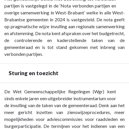
naar
partijen is vastgelegd in de ‘Nota verbonden partijen en
navigatie
overige samenwerking in West-Brabant’ welke in alle West-
-
Brabantse gemeenten in 2024 is vastgesteld. De nota geeft
Paragraaf
op pragmatische wijze invulling aan regionale samenwerking
7
en afstemming. De nota kent afspraken over het budgetrecht,
Verbonden
de controlerende en kaderstellende taken van de
partijen
gemeenteraad en is tot stand gekomen met inbreng van
-
verbonden partijen.
Beleid
Sturing en toezicht
Terug
De Wet Gemeenschappelijke Regelingen (Wgr) kent
naar
sinds enkele jaren een uitgebreider instrumentarium voor
navigatie
de invulling van de taken van de gemeenteraad. Denk aan het
-
meer gericht inzetten van zienswijzeprocedures, meer
Paragraaf
mogelijkheden voor adviescommissies voor raadsleden en
7
burgerparticipatie. De termijnen voor het indienen van een