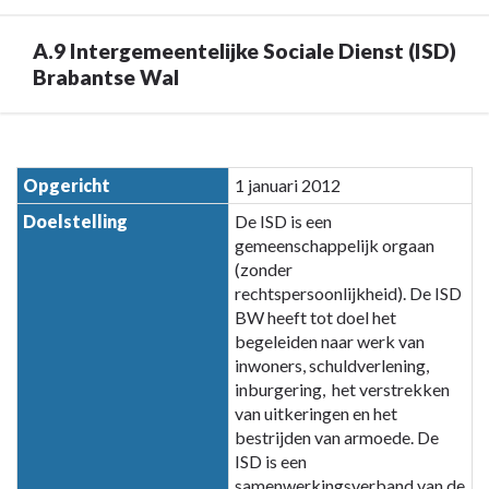
A.9 Intergemeentelijke Sociale Dienst (ISD)
Brabantse Wal
Terug
naar
Opgericht
1 januari 2012
navigatie
Doelstelling
De ISD is een
-
gemeenschappelijk orgaan
Paragraaf
(zonder
7
rechtspersoonlijkheid). De ISD
Verbonden
BW heeft tot doel het
partijen
begeleiden naar werk van
-
inwoners, schuldverlening,
A.9
inburgering, het verstrekken
Intergemeentelijke
van uitkeringen en het
Sociale
bestrijden van armoede. De
Dienst
ISD is een
samenwerkingsverband van de
(ISD)