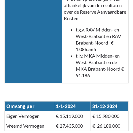
afhankelijk van de resultaten
over de Reserve Aanvaardbare
Kosten:
t.g.v. RAV Midden- en
West-Brabant en RAV
Brabant-Noord €
1.086.565
t.l.v. MKA Midden- en
West-Brabant en de
MKA Brabant-Noord €
91.186
Omvang per
1-1-2024
31-12-2024
Eigen Vermogen
€ 15.119.000
€ 15.980.000
Vreemd Vermogen
€ 27.435.000
€ 26.188.000