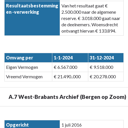
Resultaatsbestemming
Van het resultaat gaat €
en -verwerking
2.500.000 naar de algemene
reserve. € 3.018.000 gaat naar
de deelnemers. Woensdrecht
ontvangt hiervan € 133.894.
Omvang per
1-1-2024
31-12-2024
Eigen Vermogen
€ 6.567.000
€ 9.518.000
Vreemd Vermogen
€ 21.490..000
€ 20.278.000
A.7 West-Brabants Archief (Bergen op Zoom)
Terug
naar
Opgericht
1 juli 2016