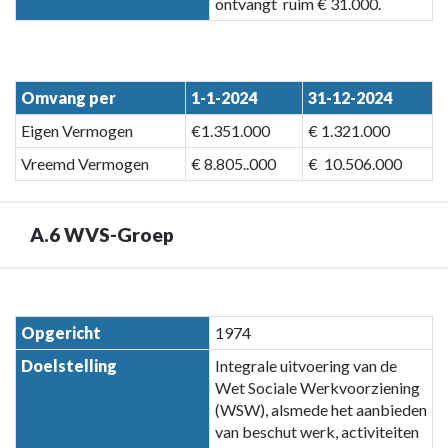
ontvangt ruim € 31.000.
Omvang per
1-1-2024
31-12-2024
Eigen Vermogen
€1.351.000
€ 1.321.000
Vreemd Vermogen
€ 8.805..000
€ 10.506.000
A.6 WVS-Groep
Terug
naar
Opgericht
1974
navigatie
Doelstelling
Integrale uitvoering van de
-
Wet Sociale Werkvoorziening
Paragraaf
(WSW), alsmede het aanbieden
7
van beschut werk, activiteiten
Verbonden