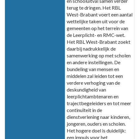
en schooluitval samen verder
7
terug te dringen. Het RBL
Verbonden
West-Brabant voert een aantal
partijen
wettelijke taken uit voor de
-
gemeenten op het terrein van
A.10
de Leerplicht- en RMC-wet.
Regionaal
Het RBL West-Brabant zoekt
Bureau
daarbij nadrukkelijk de
Leerplicht
samenwerking op met scholen
en andere instellingen. De
(RBL)
bundeling van mensen en
West-
middelen zal leiden tot een
Brabant
verdere verhoging van de
deskundigheid van
leerplichtambtenaren en
trajectbegeleiders en tot meer
continuïteit in de
dienstverlening naar kinderen,
jongeren, ouders en scholen.
Het hogere doel is duidelijk:
een impuls voor het