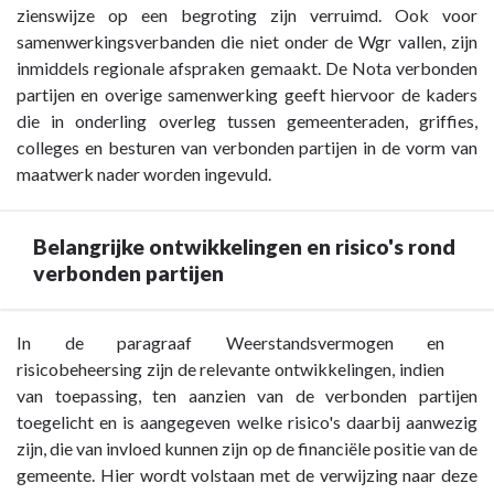
Verbonden
zienswijze op een begroting zijn verruimd. Ook voor
partijen
samenwerkingsverbanden die niet onder de Wgr vallen, zijn
-
inmiddels regionale afspraken gemaakt. De Nota verbonden
Sturing
partijen en overige samenwerking geeft hiervoor de kaders
en
die in onderling overleg tussen gemeenteraden, griffies,
toezicht
colleges en besturen van verbonden partijen in de vorm van
maatwerk nader worden ingevuld.
Belangrijke ontwikkelingen en risico's rond
verbonden partijen
Terug
In de paragraaf Weerstandsvermogen en
naar
risicobeheersing zijn de relevante ontwikkelingen, indien
navigatie
van toepassing, ten aanzien van de verbonden partijen
-
toegelicht en is aangegeven welke risico's daarbij aanwezig
Paragraaf
zijn, die van invloed kunnen zijn op de financiële positie van de
7
gemeente. Hier wordt volstaan met de verwijzing naar deze