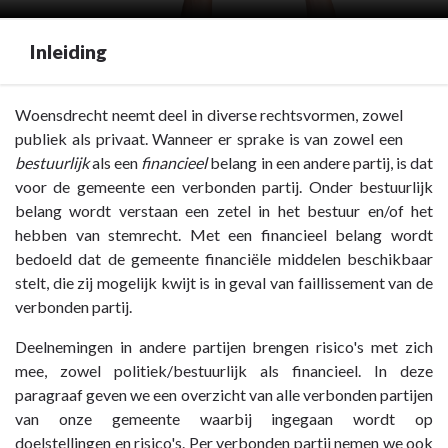
Inleiding
Terug
Woensdrecht neemt deel in diverse rechtsvormen, zowel
naar
publiek als privaat. Wanneer er sprake is van zowel een
navigatie
bestuurlijk
als een
financieel
belang in een andere partij, is dat
-
voor de gemeente een verbonden partij. Onder bestuurlijk
Paragraaf
belang wordt verstaan een zetel in het bestuur en/of het
7
hebben van stemrecht. Met een financieel belang wordt
Verbonden
bedoeld dat de gemeente financiële middelen beschikbaar
partijen
stelt, die zij mogelijk kwijt is in geval van faillissement van de
-
verbonden partij.
Inleiding
Deelnemingen in andere partijen brengen risico's met zich
mee, zowel politiek/bestuurlijk als financieel. In deze
paragraaf geven we een overzicht van alle verbonden partijen
van onze gemeente waarbij ingegaan wordt op
doelstellingen en risico's. Per verbonden partij nemen we ook