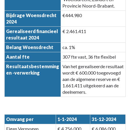
Provincie Noord-Brabant.
Bijdrage Woensdrecht
€444.980
2024
Gerealiseerd financieel
€ 2.461.411
resultaat 2024
Belang Woensdrecht
ca. 1%
Aantal fte
307 fte vast, 36 fte flexibel
Resultaatsbestemming
Van het gerealiseerde resultaat
en -verwerking
wordt € 600.000 toegevoegd
aan de algemene reserve en €
1.661.411 uitgekeerd aan de
deelnemers.
Omvang per
1-1-2024
31-12-2024
Eigen Vermogen
€ 4.756.000
€ 6.086.000