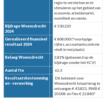
(RWB)
regio te versterken en te
stimuleren op het gebied van
economie, arbeidsmarkt,
mobiliteit en ruimte.
Bijdrage Woensdrecht
€ 530.220
2024
Gerealiseerd financieel
€ 808.000 (*voorlopige
resultaat 2024
cijfers, accountantscontrole
vindt in mei plaats)
Belang Woensdrecht
2,81% (gebaseerd op de
bijdrage zonder het KCV)
Aantal fte
62,3
Resultaatsbestemming
Dit betekent voor
en - verwerking
Woensdrecht totaal terug te
ontvangen € 43.823, RWB €
20.008 en Flex € 22.840.*