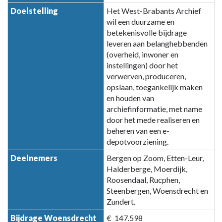
navigatie
Doelstelling
Het West-Brabants Archief
-
wil een duurzame en
Paragraaf
betekenisvolle bijdrage
7
leveren aan belanghebbenden
Verbonden
(overheid, inwoner en
partijen
instellingen) door het
-
verwerven, produceren,
A.7
opslaan, toegankelijk maken
West-
en houden van
Brabants
archiefinformatie, met name
Archief
door het mede realiseren en
beheren van een e-
(Bergen
depotvoorziening.
op
Zoom)
Deelnemers
Bergen op Zoom, Etten-Leur,
Halderberge, Moerdijk,
Roosendaal, Rucphen,
Steenbergen, Woensdrecht en
Zundert.
Bijdrage Woensdrecht
€ 147.598