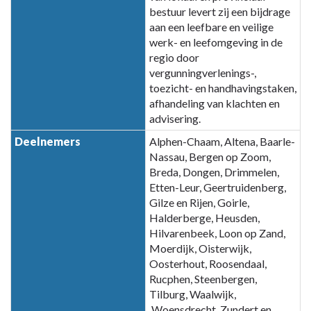
partijen
bestuur levert zij een bijdrage
-
aan een leefbare en veilige
A.2
werk- en leefomgeving in de
Omgevingsdienst
regio door
Midden-
vergunningverlenings-,
en
toezicht- en handhavingstaken,
afhandeling van klachten en
West-
advisering.
Brabant
(OMWB)
Deelnemers
Alphen-Chaam, Altena, Baarle-
Nassau, Bergen op Zoom,
Breda, Dongen, Drimmelen,
Etten-Leur, Geertruidenberg,
Gilze en Rijen, Goirle,
Halderberge, Heusden,
Hilvarenbeek, Loon op Zand,
Moerdijk, Oisterwijk,
Oosterhout, Roosendaal,
Rucphen, Steenbergen,
Tilburg, Waalwijk,
Woensdrecht, Zundert en