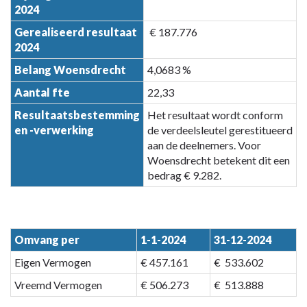
2024
Gerealiseerd resultaat
€ 187.776
2024
Belang Woensdrecht
4,0683 %
Aantal fte
22,33
Resultaatsbestemming
Het resultaat wordt conform
en -verwerking
de verdeelsleutel gerestitueerd
aan de deelnemers. Voor
Woensdrecht betekent dit een
bedrag € 9.282.
Omvang per
1-1-2024
31-12-2024
Eigen Vermogen
€ 457.161
€ 533.602
Vreemd Vermogen
€ 506.273
€ 513.888