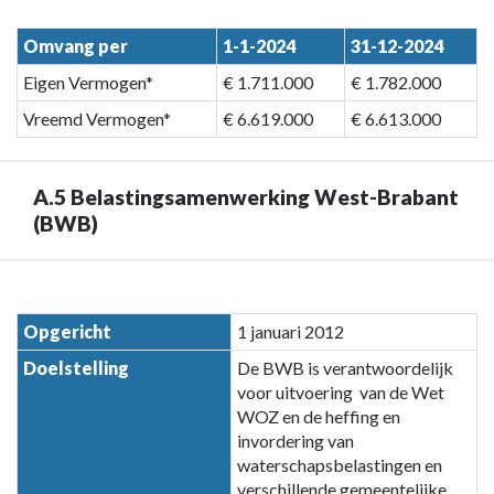
Omvang per
1-1-2024
31-12-2024
Eigen Vermogen*
€ 1.711.000
€ 1.782.000
Vreemd Vermogen*
€ 6.619.000
€ 6.613.000
A.5 Belastingsamenwerking West-Brabant
(BWB)
Terug
naar
Opgericht
1 januari 2012
navigatie
Doelstelling
De BWB is verantwoordelijk
-
voor uitvoering van de Wet
Paragraaf
WOZ en de heffing en
7
invordering van
Verbonden
waterschapsbelastingen en
partijen
verschillende gemeentelijke