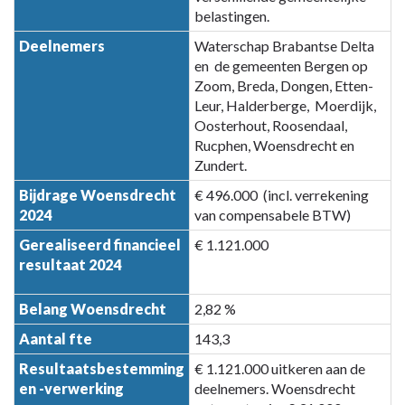
-
belastingen.
A.5
Deelnemers
Waterschap Brabantse Delta
Belastingsamenwerking
en de gemeenten Bergen op
West-
Zoom, Breda, Dongen, Etten-
Brabant
Leur, Halderberge, Moerdijk,
(BWB)
Oosterhout, Roosendaal,
Rucphen, Woensdrecht en
Zundert.
Bijdrage Woensdrecht
€ 496.000 (incl. verrekening
2024
van compensabele BTW)
Gerealiseerd financieel
€ 1.121.000
resultaat 2024
Belang Woensdrecht
2,82 %
Aantal fte
143,3
Resultaatsbestemming
€ 1.121.000 uitkeren aan de
en -verwerking
deelnemers. Woensdrecht