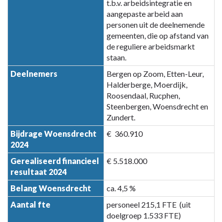
t.b.v. arbeidsintegratie en
partijen
aangepaste arbeid aan
-
personen uit de deelnemende
A.6
gemeenten, die op afstand van
WVS-
de reguliere arbeidsmarkt
Groep
staan.
Deelnemers
Bergen op Zoom, Etten-Leur,
Halderberge, Moerdijk,
Roosendaal, Rucphen,
Steenbergen, Woensdrecht en
Zundert.
Bijdrage Woensdrecht
€ 360.910
2024
Gerealiseerd financieel
€ 5.518.000
resultaat 2024
Belang Woensdrecht
ca. 4,5 %
Aantal fte
personeel 215,1 FTE (uit
doelgroep 1.533 FTE)