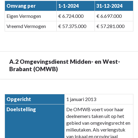
Omvang per
1-1-2024
31-12-2024
Eigen Vermogen
€ 6.724.000
€ 6.697.000
Vreemd Vermogen
€ 57.375.000
€ 57.281.000
A.2 Omgevingsdienst Midden- en West-
Brabant (OMWB)
Terug
naar
Opgericht
1 januari 2013
navigatie
Doelstelling
De OMWB voert voor haar
-
deelnemers taken uit op het
Paragraaf
gebied van omgevingsrecht en
7
milieutaken. Als verlengstuk
Verbonden
van lokaal en provinciaal