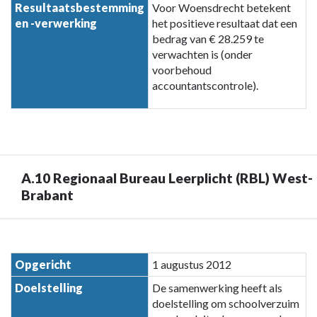
Resultaatsbestemming
Voor Woensdrecht betekent
en -verwerking
het positieve resultaat dat een
bedrag van € 28.259 te
verwachten is (onder
voorbehoud
accountantscontrole).
A.10 Regionaal Bureau Leerplicht (RBL) West-
Brabant
Terug
naar
Opgericht
1 augustus 2012
navigatie
Doelstelling
De samenwerking heeft als
-
doelstelling om schoolverzuim
Paragraaf