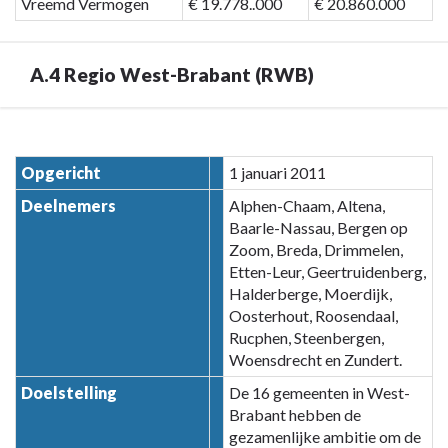
Vreemd Vermogen
€ 19.778..000
€ 20.860.000
A.4 Regio West-Brabant (RWB)
Terug
naar
Opgericht
1 januari 2011
navigatie
Deelnemers
Alphen-Chaam, Altena,
-
Baarle-Nassau, Bergen op
Paragraaf
Zoom, Breda, Drimmelen,
7
Etten-Leur, Geertruidenberg,
Verbonden
Halderberge, Moerdijk,
partijen
Oosterhout, Roosendaal,
-
Rucphen, Steenbergen,
A.4
Woensdrecht en Zundert.
Regio
Doelstelling
De 16 gemeenten in West-
West-
Brabant hebben de
Brabant
gezamenlijke ambitie om de