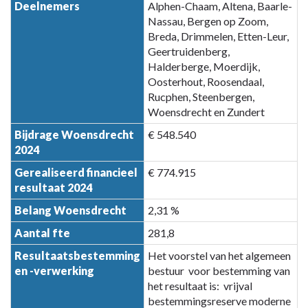
Brabant
Deelnemers
Alphen-Chaam, Altena, Baarle-
Nassau, Bergen op Zoom,
Breda, Drimmelen, Etten-Leur,
Geertruidenberg,
Halderberge, Moerdijk,
Oosterhout, Roosendaal,
Rucphen, Steenbergen,
Woensdrecht en Zundert
Bijdrage Woensdrecht
€ 548.540
2024
Gerealiseerd financieel
€ 774.915
resultaat 2024
Belang Woensdrecht
2,31 %
Aantal fte
281,8
Resultaatsbestemming
Het voorstel van het algemeen
en -verwerking
bestuur voor bestemming van
het resultaat is: vrijval
bestemmingsreserve moderne