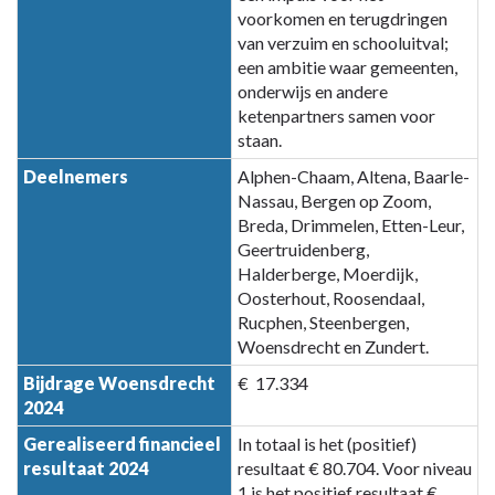
voorkomen en terugdringen
van verzuim en schooluitval;
een ambitie waar gemeenten,
onderwijs en andere
ketenpartners samen voor
staan.
Deelnemers
Alphen-Chaam, Altena, Baarle-
Nassau, Bergen op Zoom,
Breda, Drimmelen, Etten-Leur,
Geertruidenberg,
Halderberge, Moerdijk,
Oosterhout, Roosendaal,
Rucphen, Steenbergen,
Woensdrecht en Zundert.
Bijdrage Woensdrecht
€ 17.334
2024
Gerealiseerd financieel
In totaal is het (positief)
resultaat 2024
resultaat € 80.704. Voor niveau
1 is het positief resultaat €