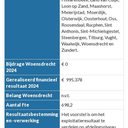
Brabant
Loon op Zand, Maashorst,
Midden-
Meierijstad, Moerdijk,
West-
Oisterwijk, Oosterhout, Oss,
Noord
Roosendaal, Rucphen, Sint
Anthonis, Sint-Michielsgestel,
Steenbergen, Tilburg, Vught,
Waalwijk, Woensdrecht en
Zundert.
Bijdrage Woensdrecht
€ 0
2024
Gerealiseerd financieel
€ 995.378
resultaat 2024
Belang Woensdrecht
n.v.t.
Aantal fte
698,2
Resultaatsbestemming
Het voorstel is om het
en -verwerking
exploitatieresultaat te
verdelen op afdelingsniveau