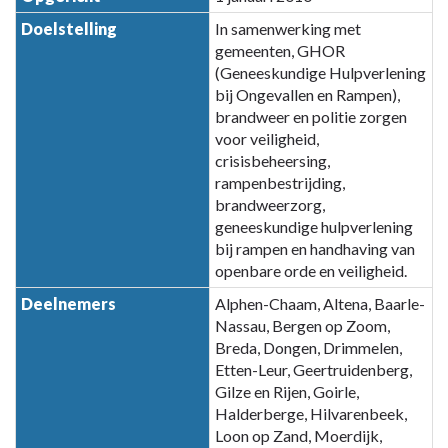
navigatie
A.
Doelstelling
In samenwerking met
-
Gemeenschappelijke
gemeenten, GHOR
Paragraaf
regelingen
(Geneeskundige Hulpverlening
7
bij Ongevallen en Rampen),
Verbonden
brandweer en politie zorgen
partijen
voor veiligheid,
-
crisisbeheersing,
A.1
rampenbestrijding,
Veiligheidsregio
brandweerzorg,
Midden-
geneeskundige hulpverlening
en
bij rampen en handhaving van
openbare orde en veiligheid.
West-
Brabant
Deelnemers
Alphen-Chaam, Altena, Baarle-
(VRMWB)
Nassau, Bergen op Zoom,
Breda, Dongen, Drimmelen,
Etten-Leur, Geertruidenberg,
Gilze en Rijen, Goirle,
Halderberge, Hilvarenbeek,
Loon op Zand, Moerdijk,