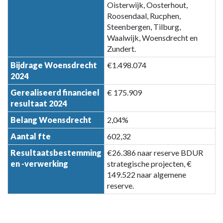
Oisterwijk, Oosterhout,
Roosendaal, Rucphen,
Steenbergen, Tilburg,
Waalwijk, Woensdrecht en
Zundert.
Bijdrage Woensdrecht
€1.498.074
2024
Gerealiseerd financieel
€ 175.909
resultaat 2024
Belang Woensdrecht
2,04%
Aantal fte
602,32
Resultaatsbestemming
€26.386 naar reserve BDUR
en -verwerking
strategische projecten, €
149.522 naar algemene
reserve.