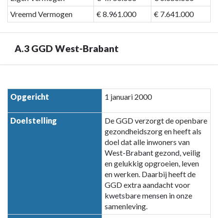
Vreemd Vermogen
€ 8.961.000
€ 7.641.000
A.3 GGD West-Brabant
Terug
naar
Opgericht
1 januari 2000
navigatie
-
Doelstelling
De GGD verzorgt de openbare
Paragraaf
gezondheidszorg en heeft als
7
doel dat alle inwoners van
Verbonden
West-Brabant gezond, veilig
partijen
en gelukkig opgroeien, leven
-
en werken. Daarbij heeft de
A.3
GGD extra aandacht voor
kwetsbare mensen in onze
GGD
samenleving.
West-