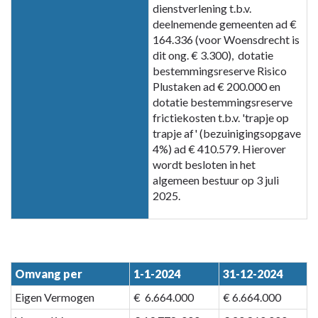
dienstverlening t.b.v.
deelnemende gemeenten ad €
164.336 (voor Woensdrecht is
dit ong. € 3.300), dotatie
bestemmingsreserve Risico
Plustaken ad € 200.000 en
dotatie bestemmingsreserve
frictiekosten t.b.v. 'trapje op
trapje af' (bezuinigingsopgave
4%) ad € 410.579. Hierover
wordt besloten in het
algemeen bestuur op 3 juli
2025.
Omvang per
1-1-2024
31-12-2024
Eigen Vermogen
€ 6.664.000
€ 6.664.000