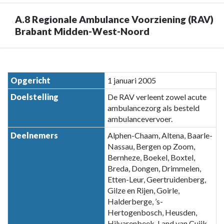
A.8 Regionale Ambulance Voorziening (RAV)
Brabant Midden-West-Noord
Terug
naar
Opgericht
1 januari 2005
navigatie
Doelstelling
De RAV verleent zowel acute
-
ambulancezorg als besteld
Paragraaf
ambulancevervoer.
7
Verbonden
Deelnemers
Alphen-Chaam, Altena, Baarle-
partijen
Nassau, Bergen op Zoom,
Bernheze, Boekel, Boxtel,
-
Breda, Dongen, Drimmelen,
A.8
Etten-Leur, Geertruidenberg,
Regionale
Gilze en Rijen, Goirle,
Ambulance
Halderberge, ’s-
Voorziening
Hertogenbosch, Heusden,
(RAV)
Hilvarenbeek, Land van Cuijk,