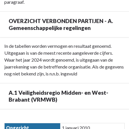
Verbonden
paragraaf.
partijen
-
OVERZICHT VERBONDEN PARTIJEN - A.
Belangrijke
Gemeenschappelijke regelingen
ontwikkelingen
en
risico's
Terug
In de tabellen worden vermogen en resultaat genoemd.
rond
naar
Uitgegaan is van de meest recente aangeleverde cijfers.
verbonden
navigatie
Waar het jaar 2024 wordt genoemd, is uitgegaan van de
partijen
-
jaarrekening van de betreffende organisatie. Als de gegevens
Paragraaf
nog niet bekend zijn, is n.n.b. ingevuld
7
Verbonden
A.1 Veiligheidsregio Midden- en West-
partijen
Brabant (VRMWB)
-
OVERZICHT
VERBONDEN
Terug
PARTIJEN
naar
Opgericht
1 januari 2010
-