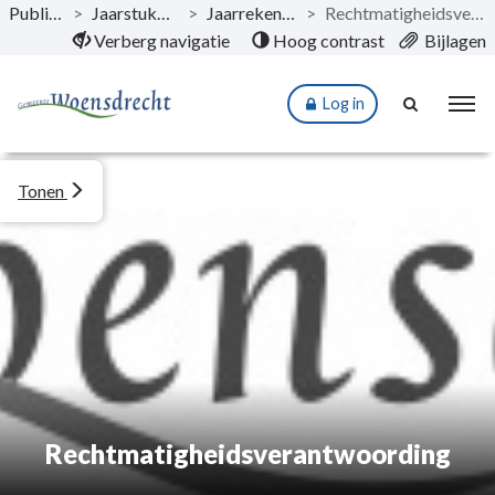
Publicaties
>
Jaarstukken 2024
>
Jaarrekening 2024
>
Rechtmatigheidsverantwoording
Naar hoofdinhoud
Verberg navigatie
Hoog contrast
Bijlagen
Log in
Tonen
Rechtmatigheidsverantwoording