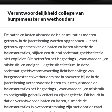
Verantwoordelijkheid college van
burgemeester en wethouders
Terug
De baten en lasten alsmede de balansmutaties moeten
naar
getrouw in de jaarrekening worden opgenomen. Uit het
navigatie
getrouw opnemen van de baten en lasten alsmede de
-
balansmutaties, blijken een drietal rechtmatigheidscriteria
Rechtmatigheidsverantwoording
niet expliciet. Dit betreffen het begrotings-, voorwaarden-, en
-
misbruik- en oneigenlijk gebruik criterium. In deze
Verantwoordelijkheid
rechtmatigheidsverantwoording licht het college van
college
burgemeester en wethouders toe in hoeverre bij de in de
van
jaarrekening verantwoorde baten en lasten, alsmede de
burgemeester
balansmutaties het begrotings-, voorwaarden-, en misbruik-
en
en oneigenlijk gebruik criterium zijn nageleefd. Dit houdt in
wethouders
dat de verantwoorde baten en lasten, alsmede de
balansmutaties in overeenstemming zijn met door de raad