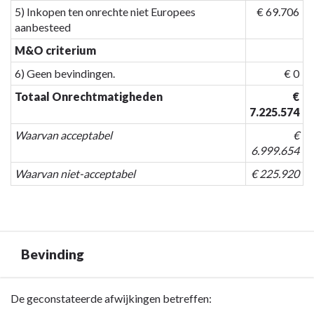
5) Inkopen ten onrechte niet Europees
€ 69.706
aanbesteed
M&O criterium
6) Geen bevindingen.
€ 0
Totaal Onrechtmatigheden
€
7.225.574
Waarvan acceptabel
€
6.999.654
Waarvan niet-acceptabel
€ 225.920
Bevinding
Terug
De geconstateerde afwijkingen betreffen: