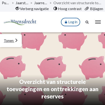
Publicaties
>
Jaarstukken 2024
>
Jaarrekening 2024
>
Overzicht van structurele toevoegingen en onttrekkingen aan reserves
Naar hoofdinhoud
Verberg navigatie
Hoog contrast
Bijlagen
Log in
Tonen
Overzicht van structurele
toevoegingen en onttrekkingen aan
reserves