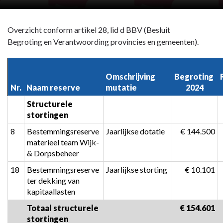
Overzicht conform artikel 28, lid d BBV (Besluit
Begroting en Verantwoording provincies en gemeenten).
Omschrijving 
Begroting 
Nr.
Naam reserve
mutatie
2024
Structurele 
stortingen
8
Bestemmingsreserve 
Jaarlijkse dotatie
 € 144.500
materieel team Wijk- 
& Dorpsbeheer
18
Bestemmingsreserve 
Jaarlijkse storting
 € 10.101
ter dekking van 
kapitaallasten
Totaal structurele 
 € 154.601
stortingen