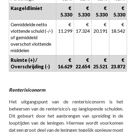
Kasgeldlimiet
 € 
 € 
 € 
 € 
5.330
5.330
5.330
5.330
Gemiddelde netto 
 € 
 € 
 € 
 € 
vlottende schuld (-/-) 
11.299
17.324
20.191
18.542
of gemiddeld 
overschot vlottende 
middelen
Ruimte (+) / 
 € 
 € 
 € 
 € 
Overschrijding (-)
16.629
22.654
25.521
23.872
Renterisiconorm
Het uitgangspunt van de renterisiconorm is het
beheersen van de renterisico’s op langlopende schulden.
Dit gebeurt door het aanbrengen van spreiding in de
looptijden van de leningen. Hiermee wordt voorkomen
dat een groot deel van de leningen tegelijk opnieuw moet