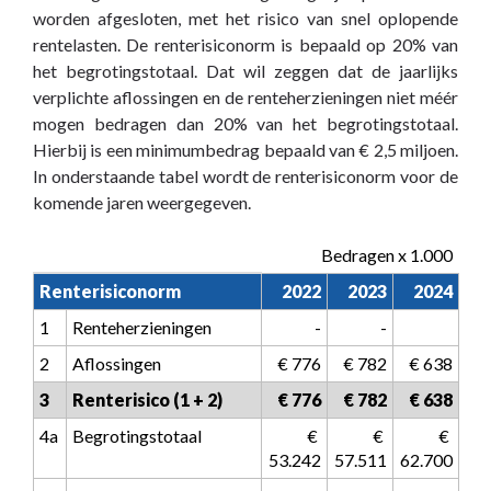
worden afgesloten, met het risico van snel oplopende
rentelasten. De renterisiconorm is bepaald op 20% van
het begrotingstotaal. Dat wil zeggen dat de jaarlijks
verplichte aflossingen en de renteherzieningen niet méér
mogen bedragen dan 20% van het begrotingstotaal.
Hierbij is een minimumbedrag bepaald van € 2,5 miljoen.
In onderstaande tabel wordt de renterisiconorm voor de
komende jaren weergegeven.
Bedragen x 1.000
Renterisiconorm
2022
2023
2024
1
Renteherzieningen
-
-
2
Aflossingen
 € 776
 € 782
 € 638
3
Renterisico (1 + 2)
 € 776
 € 782
 € 638
4a
Begrotingstotaal
 € 
 € 
 € 
53.242
57.511
62.700