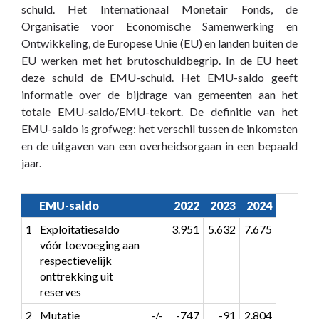
schuld. Het Internationaal Monetair Fonds, de
Organisatie voor Economische Samenwerking en
Ontwikkeling, de Europese Unie (EU) en landen buiten de
EU werken met het brutoschuldbegrip. In de EU heet
deze schuld de EMU-schuld. Het EMU-saldo geeft
informatie over de bijdrage van gemeenten aan het
totale EMU-saldo/EMU-tekort. De definitie van het
EMU-saldo is grofweg: het verschil tussen de inkomsten
en de uitgaven van een overheidsorgaan in een bepaald
jaar.
EMU-saldo
2022
2023
2024
1
Exploitatiesaldo 
3.951
5.632
7.675
vóór toevoeging aan 
respectievelijk 
onttrekking uit 
reserves
2
Mutatie 
-/-
-747
-91
2.804