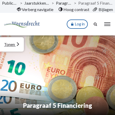
Publicaties
>
Jaarstukken 2024
>
Paragrafen
>
Paragraaf 5 Financiering
Naar hoofdinhoud
Verberg navigatie
Hoog contrast
Bijlagen
Log in
Tonen
Paragraaf 5 Financiering