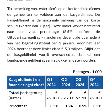
Financiering
-
Ter beperking van renterisico’s op de korte schuld dienen
Eisen
de gemeenten te voldoen aan de kasgeldlimiet. De
Wet
kasgeldlimiet is de maximale omvang van de korte
Fido
schuld (korter dan 1 jaar). Deze limiet wordt berekend
naar een vast percentage (8,5%, conform de
Uitvoeringsregeling Financiering decentrale overheden)
van het begrotingstotaal per 1 januari. Voor het jaar
2024 bedraagt deze limiet circa € 5,3 miljoen. Blijkt dat
de kasgeldlimiet wordt overschreden, dan zal een
langlopende geldlening aangetrokken moeten worden.
Bedragen x 1.000
Kasgeldlimiet en 
Q1 
Q2 
Q3 
Q4 
financieringstekort
2024
2024
2024
2024
Totaal jaarbegroting 
 € 
 € 
 € 
 € 
(lasten)
62.700
62.700
62.700
62.700
Percentage
8,5%
8,5%
8,5%
8,5%