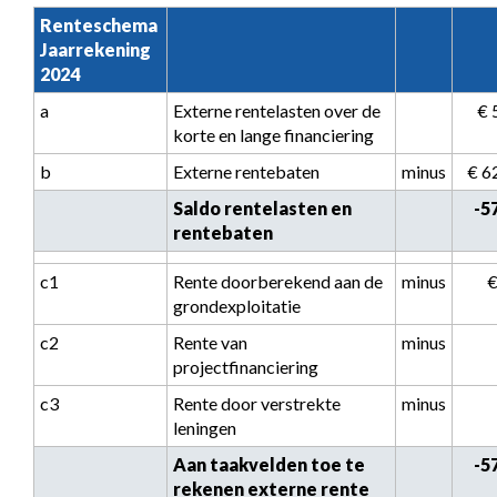
Renteschema 
Jaarrekening 
2024
a
Externe rentelasten over de 
 €
korte en lange financiering
b
Externe rentebaten
minus
 € 
Saldo rentelasten en 
 -
rentebaten
c1
Rente doorberekend aan de 
minus
 
grondexploitatie
c2
Rente van 
minus
projectfinanciering
c3
Rente door verstrekte 
minus
leningen
Aan taakvelden toe te 
 -
rekenen externe rente