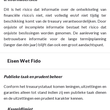
Dit is het risico dat informatie over de ontwikkeling van
financiële risico’s niet, niet volledig en/of niet tijdig ter
beschikking komt van de treasury verantwoordelijken. Door
onjuiste of incomplete informatie bestaat het risico dat
onjuiste beslissingen worden genomen. De aanlevering van
betrouwbare informatie voor de lange termijnplanning
(langer dan één jaar) blijft dan ook een groot aandachtspunt.
Eisen Wet Fido
Terug
Publieke taak en prudent beheer
naar
Conform het treasurystatuut komen leningen, uitzettingen en
navigatie
garanties alleen tot stand indien zij een publieke taak dienen
-
en de uitzettingen een prudent karakter kennen.
Paragraaf
5
Kasgeldlimiet