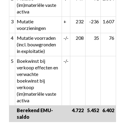
(im)materiële vaste 
activa
3
Mutatie 
+
232
-236
1.607
voorzieningen
4
Mutatie voorraden 
-/-
208
35
76
(incl. bouwgronden 
in exploitatie)
5
Boekwinst bij 
-/-
verkoop effecten en 
verwachte 
boekwinst bij 
verkoop 
(im)materiële vaste 
activa
Berekend EMU-
4.722
5.452
6.402
saldo