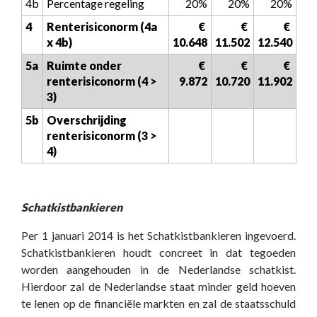
4b
Percentage regeling
20%
20%
20%
4
Renterisiconorm (4a 
 € 
 € 
 € 
x 4b)
10.648
11.502
12.540
5a
Ruimte onder 
 € 
 € 
 € 
renterisiconorm (4 > 
9.872
10.720
11.902
3)
5b
Overschrijding 
renterisiconorm (3 > 
4)
Schatkistbankieren
Per 1 januari 2014 is het Schatkistbankieren ingevoerd.
Schatkistbankieren houdt concreet in dat tegoeden
worden aangehouden in de Nederlandse schatkist.
Hierdoor zal de Nederlandse staat minder geld hoeven
te lenen op de financiële markten en zal de staatsschuld