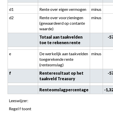
d1
Rente over eigen vermogen
minus
d2
Rente over voorzieningen 
minus
(gewaardeerd op contante 
waarde)
Totaal aan taakvelden 
 -
toe te rekenen rente
e
De werkelijk aan taakvelden 
minus
toegerekende rente 
(renteomslag)
f
Renteresultaat op het 
 -
taakveld Treasury
Renteomslagpercentage
-1,3
Leeswijzer:
Regel f toont 