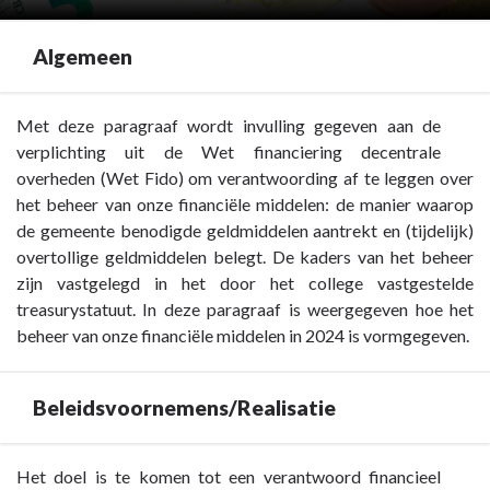
Algemeen
Terug
Met deze paragraaf wordt invulling gegeven aan de
naar
verplichting uit de Wet financiering decentrale
navigatie
overheden (Wet Fido) om verantwoording af te leggen over
-
het beheer van onze financiële middelen: de manier waarop
Paragraaf
de gemeente benodigde geldmiddelen aantrekt en (tijdelijk)
5
overtollige geldmiddelen belegt. De kaders van het beheer
Financiering
zijn vastgelegd in
het door het college vastgestelde
-
treasurystatuut.
In deze paragraaf is weergegeven hoe het
Algemeen
beheer van onze financiële middelen in 2024 is vormgegeven.
Beleidsvoornemens/Realisatie
Terug
Het doel is te komen tot een verantwoord financieel