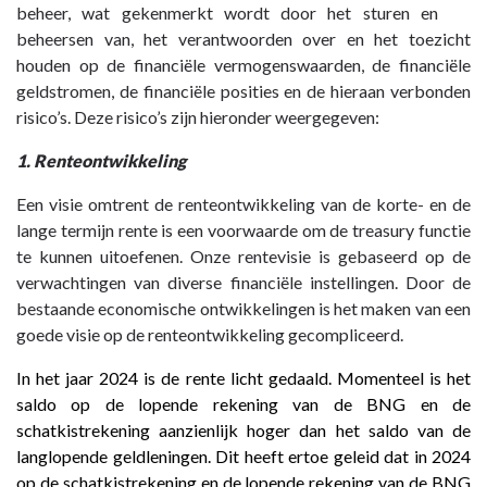
naar
beheer, wat gekenmerkt wordt door het sturen en
navigatie
beheersen van, het verantwoorden over en het toezicht
-
houden op de financiële vermogenswaarden, de financiële
Paragraaf
geldstromen, de financiële posities en de hieraan verbonden
5
risico’s. Deze risico’s zijn hieronder weergegeven:
Financiering
1. Renteontwikkeling
-
Beleidsvoornemens/Realisatie
Een visie omtrent de renteontwikkeling van de korte- en de
lange termijn rente is een voorwaarde om de treasury functie
te kunnen uitoefenen. Onze rentevisie is gebaseerd op de
verwachtingen van diverse financiële instellingen. Door de
bestaande economische ontwikkelingen is het maken van een
goede visie op de renteontwikkeling gecompliceerd.
In het jaar 2024 is de rente licht gedaald. Momenteel is het
saldo op de lopende rekening van de BNG en de
schatkistrekening aanzienlijk hoger dan het saldo van de
langlopende geldleningen. Dit heeft ertoe geleid dat in 2024
op de schatkistrekening en de lopende rekening van de BNG