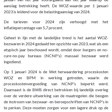
Paragraaf
aanslag betrekking heeft. De WOZ-waarde per 1 januari
2
2023 is leidend voor de belastingaanslag van 2024.
Lokale
De tarieven voor 2024 zijn verhoogd met het
heffingen
inflatiepercentage van 5,7 procent.
-
1.
Geheel in lijn met de landelijke trend is het aantal WOZ-
Onroerende
bezwaren in 2024 gedaald ten opzichte van 2023, wat als een
zaakbelastingen
atypisch jaar beschouwd wordt, omdat door burgers en no-
(ozb)
cure-no-pay bureaus (NCNP's) massaal bezwaar werd
ingediend.
Op 1 januari 2024 is de Wet herwaardering proceskosten
WOZ en BPM in werking getreden, waarin de
proceskostenvergoeding van NCNP's beperkt werd.
Daarnaast is de BWB direct betrokken bij landelijk overleg
over de verdere uitwerking van de maatregelen die beogen
de instroom van bezwaar- en beroepschriften van NCNP's in
te perken. Deze moeten zorgen voor een lagere druk op de