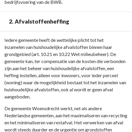
bedrijfsvoering van de BWB.
2. Afvalstoffenheffing
Terug
Iedere gemeente heeft de wettelijke plicht tot het
naar
inzamelen van huishoudelijke afvalstoffen binnen haar
navigatie
grondgebied (art. 10.21 en 10.22 Wet milieubeheer). De
-
gemeente kan, ter compensatie van de kosten die verbonden
Paragraaf
zijn aan het beheer van huishoudelijke afvalstoffen, een
2
heffing instellen, alleen voor inwoners, voor ieder perceel
Lokale
(woning) waar de mogelijkheid bestaat tot het inzamelen van
heffingen
huishoudelijke afvalstoffen, ook al wordt er geen afval
-
aangeboden.
2.
De gemeente Woensdrecht werkt, net als andere
Afvalstoffenheffing
Nederlandse gemeenten, aan het maximaliseren van recycling
en het minimaliseren van restafval. Het verwerken van afval
wordt steeds duurder en de urgentie om grondstoffen