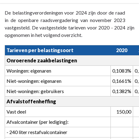
Terug
De belastingverordeningen voor 2024 zijn door de raad
naar
in de openbare raadsvergadering van november 2023
navigatie
vastgesteld. De vastgestelde tarieven voor 2020 - 2024 zijn
-
opgenomen in het volgend overzicht.
Paragraaf
2
Tarieven per belastingsoort
2020
Lokale
Onroerende zaakbelastingen
heffingen
Woningen: eigenaren
0,1083%
0
-
B.
Niet-woningen: eigenaren
0,1661%
0
Tariefontwikkeling
Niet-woningen: gebruikers
0,1382%
0
2020-
Afvalstoffenheffing
2024
Vast deel
 150,00
Afvalcontainer (per lediging):
- 240 liter restafvalcontainer