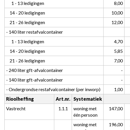
      1 - 13 ledigingen
 8,00
    14 - 20 ledigingen
 10,00
    21 - 26 ledigingen
 12,00
- 140 liter restafvalcontainer
      1 - 13 ledigingen
 4,70
    14 - 20 ledigingen
 5,85
    21 - 26 ledigingen
 7,00
- 240 liter gft-afvalcontainer
 -
- 140 liter gft-afvalcontainer
 -
- Ondergrondse restafvalcontainer (per inworp)
 1,00
Rioolheffing
Art.nr.
Systematiek
Vastrecht
1.1.1
woning met 
 147,00
één persoon
woning met 
 196,00