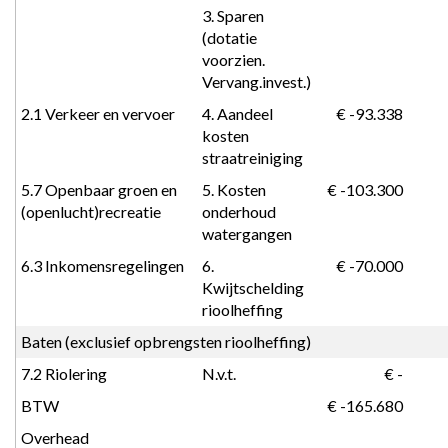
3. Sparen 
(dotatie 
voorzien. 
Vervang.invest.)
2.1 Verkeer en vervoer
4. Aandeel 
 € -93.338
kosten 
straatreiniging
5.7 Openbaar groen en 
5. Kosten 
 € -103.300
(openlucht)recreatie
onderhoud 
watergangen
6.3 Inkomensregelingen
6. 
 € -70.000
Kwijtschelding 
rioolheffing
Baten (exclusief opbrengsten rioolheffing)
7.2 Riolering
N.v.t.
 € -
BTW
 € -165.680
Overhead