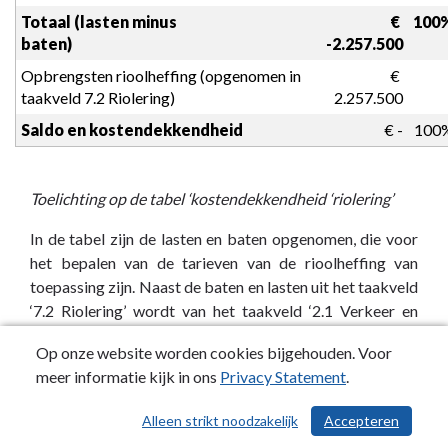
Totaal (lasten minus 
 € 
100
baten)
-2.257.500
Opbrengsten rioolheffing (opgenomen in 
 € 
taakveld 7.2 Riolering)
2.257.500
Saldo en kostendekkendheid
 € -
100
Toelichting op de tabel ‘kostendekkendheid ‘riolering’
In de tabel zijn de lasten en baten opgenomen, die voor
het bepalen van de tarieven van de rioolheffing van
toepassing zijn. Naast de baten en lasten uit het taakveld
‘7.2 Riolering’ wordt van het taakveld ‘2.1 Verkeer en
vervoer’ een bedrag van (afgerond) € 124.000 in de
Op onze website worden cookies bijgehouden. Voor
heffing betrokken. Dit betreft 75% van de gerealiseerde
meer informatie kijk in ons
Privacy Statement
.
lasten van straatreiniging inclusief het veegvuil. Het
vegen van de goten beperkt het instromen van vuil in de
Alleen strikt noodzakelijk
Accepteren
/ 568
straatkolken en voorkomt vervuiling van het rioolstelsel.