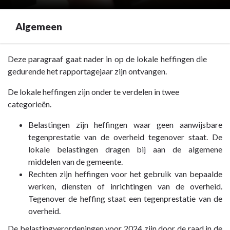
Algemeen
Terug
Deze paragraaf gaat nader in op de lokale heffingen die
naar
gedurende het rapportagejaar zijn ontvangen.
navigatie
De lokale heffingen zijn onder te verdelen in twee
-
categorieën.
Paragraaf
2
Belastingen zijn heffingen waar geen aanwijsbare
Lokale
tegenprestatie van de overheid tegenover staat. De
heffingen
lokale belastingen dragen bij aan de algemene
-
middelen van de gemeente.
Algemeen
Rechten zijn heffingen voor het gebruik van bepaalde
werken, diensten of inrichtingen van de overheid.
Tegenover de heffing staat een tegenprestatie van de
overheid.
De belastingverordeningen voor 2024 zijn door de raad in de