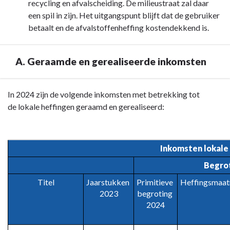
recycling en afvalscheiding. De milieustraat zal daar
een spil in zijn. Het uitgangspunt blijft dat de gebruiker
betaalt en de afvalstoffenheffing kostendekkend is.
A. Geraamde en gerealiseerde inkomsten
Terug
In 2024 zijn de volgende inkomsten met betrekking tot
naar
de lokale heffingen geraamd en gerealiseerd:
navigatie
-
Paragraaf
Inkomsten lokale 
2
Begrot
Lokale
heffingen
Titel
Jaarstukken 
Primitieve 
Heffingsmaat
-
2023
begroting 
A.
2024
Geraamde
en