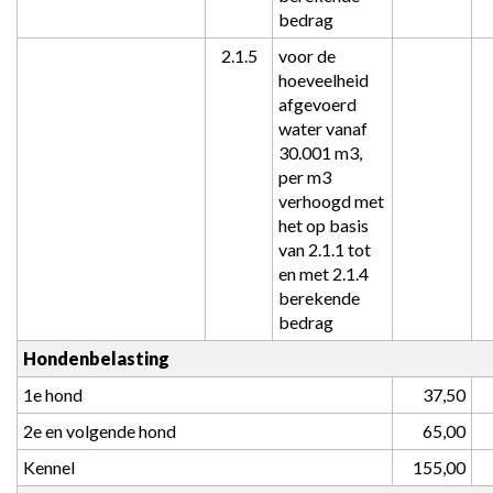
bedrag
2.1.5
voor de 
hoeveelheid 
afgevoerd 
water vanaf 
30.001 m3, 
per m3 
verhoogd met 
het op basis 
van 2.1.1 tot 
en met 2.1.4 
berekende 
bedrag
Hondenbelasting
1e hond
 37,50
2e en volgende hond
 65,00
Kennel
 155,00