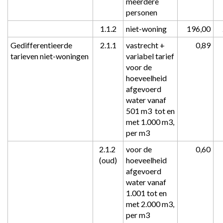
meerdere 
personen
1.1.2
niet-woning
 196,00
Gedifferentieerde 
2.1.1
vastrecht + 
 0,89
tarieven niet-woningen
variabel tarief 
voor de 
hoeveelheid 
afgevoerd 
water vanaf 
501 m3  tot en 
met 1.000 m3, 
per m3
2.1.2 
voor de 
 0,60
(oud)
hoeveelheid 
afgevoerd 
water vanaf 
1.001 tot en 
met 2.000 m3, 
per m3 