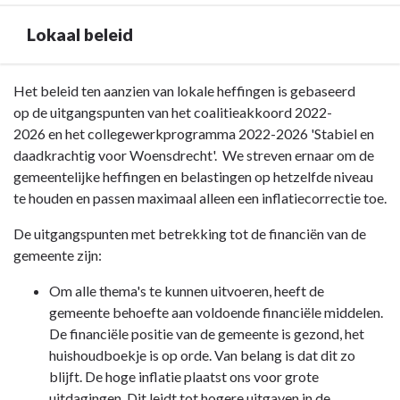
Lokaal beleid
Terug
Het beleid ten aanzien van lokale heffingen is gebaseerd
naar
op de uitgangspunten van het coalitieakkoord 2022-
navigatie
2026 en het collegewerkprogramma 2022-2026 'Stabiel en
-
daadkrachtig voor Woensdrecht'. We streven ernaar om de
Paragraaf
gemeentelijke heffingen en belastingen op hetzelfde niveau
2
te houden en passen maximaal alleen een inflatiecorrectie toe.
Lokale
De uitgangspunten met betrekking tot de financiën van de
heffingen
gemeente zijn:
-
Lokaal
Om alle thema's te kunnen uitvoeren, heeft de
beleid
gemeente behoefte aan voldoende financiële middelen.
De financiële positie van de gemeente is gezond, het
huishoudboekje is op orde. Van belang is dat dit zo
blijft. De hoge inflatie plaatst ons voor grote
uitdagingen. Dit leidt tot hogere uitgaven in de