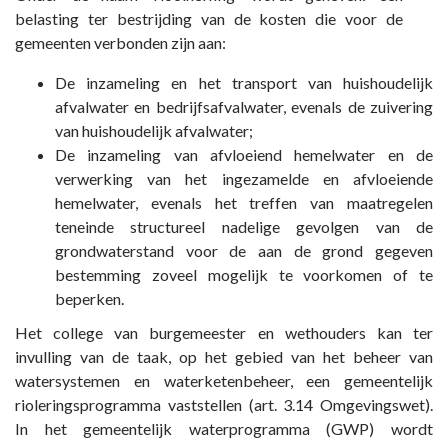
naar
belasting ter bestrijding van de kosten die voor de
navigatie
gemeenten verbonden zijn aan:
-
De inzameling en het transport van huishoudelijk
Paragraaf
afvalwater en bedrijfsafvalwater, evenals de zuivering
2
van huishoudelijk afvalwater;
Lokale
De inzameling van afvloeiend hemelwater en de
heffingen
verwerking van het ingezamelde en afvloeiende
-
hemelwater, evenals het treffen van maatregelen
3.
teneinde structureel nadelige gevolgen van de
Rioolheffing
grondwaterstand voor de aan de grond gegeven
bestemming zoveel mogelijk te voorkomen of te
beperken.
Het college van burgemeester en wethouders kan ter
invulling van de taak, op het gebied van het beheer van
watersystemen en waterketenbeheer, een gemeentelijk
rioleringsprogramma vaststellen (art. 3.14 Omgevingswet).
In het gemeentelijk waterprogramma (GWP) wordt