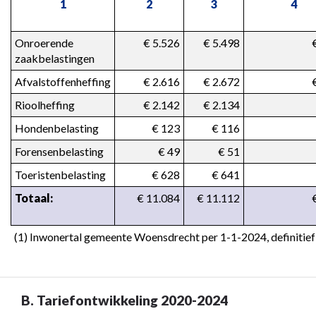
1
2
3
4
gerealiseerde
inkomsten
Onroerende 
 € 5.526
 € 5.498
zaakbelastingen
Afvalstoffenheffing
 € 2.616
 € 2.672
Rioolheffing
 € 2.142
 € 2.134
Hondenbelasting
 € 123
 € 116
Forensenbelasting
 € 49
 € 51
Toeristenbelasting
 € 628
 € 641
Totaal:
 € 11.084
 € 11.112
(1) Inwonertal gemeente Woensdrecht per 1-1-2024, definitief 
B. Tariefontwikkeling 2020-2024