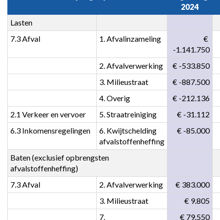
2024
Lasten
7.3 Afval
1. Afvalinzameling
 € 
-1.141.750
2. Afvalverwerking
 € -533.850
3. Milieustraat
 € -887.500
4. Overig
 € -212.136
2.1 Verkeer en vervoer
5. Straatreiniging
 € -31.112
6.3 Inkomensregelingen
6. Kwijtschelding 
 € -85.000
afvalstoffenheffing
Baten (exclusief opbrengsten 
afvalstoffenheffing)
7.3 Afval
2. Afvalverwerking
 € 383.000
3. Milieustraat
 € 9.805
7. 
 € 79.550