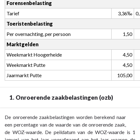
Forensenbelasting
Tarief
3,36‰
0
Toeristenbelasting
Per overnachting, per persoon
 1,50
Marktgelden
Weekmarkt Hoogerheide
 4,50
Weekmarkt Putte
 4,50
Jaarmarkt Putte
 105,00
1. Onroerende zaakbelastingen (ozb)
Terug
De onroerende zaakbelastingen worden berekend naar
naar
een percentage van de waarde van de onroerende zaak,
navigatie
de WOZ-waarde. De peildatum van de WOZ-waarde is 1
-
januari van het jaar voorafgaand aan het jaar waarop de