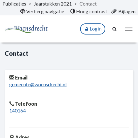
Publicaties
>
Jaarstukken 2021
>
Contact
Naar hoofdinhoud
Verberg navigatie
Hoog contrast
Bijlagen
Log in
Contact
Email
gemeente@woensdrecht.nl
Telefoon
140164
Adres