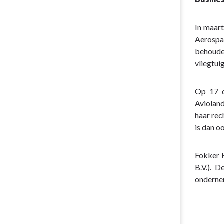
Juridische
naar
procedures
navigatie
In maar
-
Aerospac
Niet
behoude
uit
vliegtu
de
balans
Op 17 d
blijkende
Avioland
posten
haar rec
-
is dan o
Gebeurtenis
na
balansdatum
Fokker H
B.V.). 
ondernem