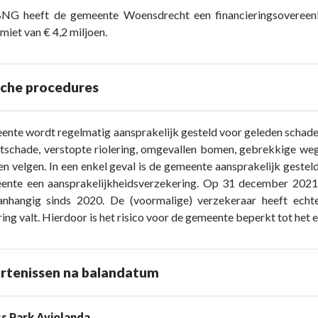
BNG heeft de gemeente Woensdrecht een financieringsovere
imiet van € 4,2 miljoen.
sche procedures
nte wordt regelmatig aansprakelijk gesteld voor geleden schade.
uitschade, verstopte riolering, omgevallen bomen, gebrekkige w
n velgen. In een enkel geval is de gemeente aansprakelijk gestel
ente een aansprakelijkheidsverzekering. Op 31 december 2021
anhangig sinds 2020. De (voormalige) verzekeraar heeft ech
ing valt. Hierdoor is het risico voor de gemeente beperkt tot het e
rtenissen na balandatum
s Park Aviolanda