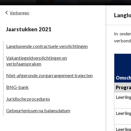
Verbergen
Langlo
Jaarstukken 2021
Terug
In onde
naar
verbonde
Langlopende contractuele verplichtingen
navigatie
-
Vakantiegeldverplichtingen en
Niet
verlofaanspraken
uit
Niet-afgeronde zorgarrangement trajecten
de
Omschr
balans
BNG-bank
Progra
blijkende
posten
Leerlin
Juridische procedures
-
Gebeurtenissen na balansdatum
Langlopende
Leerlin
contractuele
verplichting
Leerlin