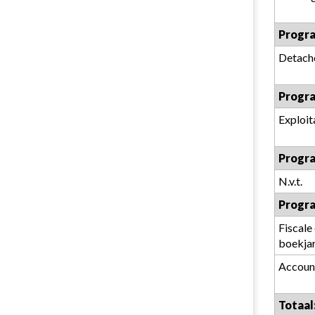
Progr
Detach
Progr
Exploi
Progr
N.v.t.
Progra
Fiscale
boekja
Accoun
Totaal