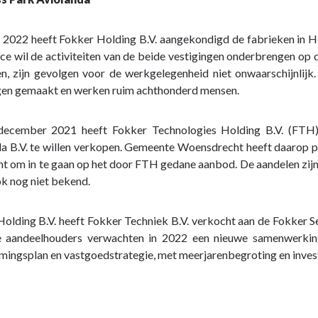
t 2022 heeft Fokker Holding B.V. aangekondigd de fabrieken in 
e wil de activiteiten van de beide vestigingen onderbrengen op
n, zijn gevolgen voor de werkgelegenheid niet onwaarschijnli
igen gemaakt en werken ruim achthonderd mensen.
ecember 2021 heeft Fokker Technologies Holding B.V. (FTH)
a B.V. te willen verkopen. Gemeente Woensdrecht heeft daarop p
ht om in te gaan op het door FTH gedane aanbod. De aandelen zij
ok nog niet bekend.
sen
olding B.V. heeft Fokker Techniek B.V. verkocht aan de Fokker 
De aandeelhouders verwachten in 2022 een nieuwe samenwerkin
ingsplan en vastgoedstrategie, met meerjarenbegroting en invest