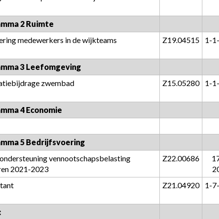
amma 2 Ruimte
ering medewerkers in de wijkteams
Z19.04515
1-1
amma 3 Leefomgeving
tatiebijdrage zwembad
Z15.05280
1-1
amma 4 Economie
mma 5 Bedrijfsvoering
 ondersteuning vennootschapsbelasting 
Z22.00686
1
ren 2021-2023
2
tant
Z21.04920
1-7
: