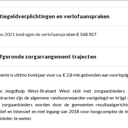
iegeldverplichtingen en verlofaanspraken
mo 2021 bedragen de verlofaanspra
ken € 568.927
afgeronde zorgarrangement trajecten
nte is ultimo boekjaar voor c
a. € 2,8 mln
gebonden aan voorlopige
o Jeugdhulp West-Brabant West sluit met zorgaanbieders
tracten zijn de algemene randvoorwaarden vastgelegd en krijgt
zorgaanbieders worden door de gemeenten resultaatgerichte 
verplichtingen
ief en Intensief en met ingang van 2018 voor hoogcomplex de in
ieder, te weten:
raken