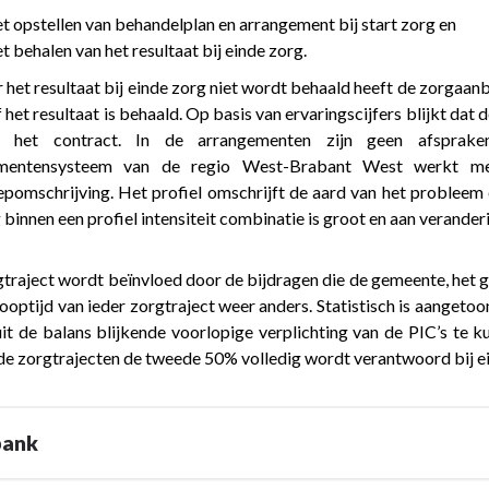
t opstellen van behandelplan en arrangement bij start zorg en
t behalen van het resultaat bij einde zorg.
het resultaat bij einde zorg niet wordt behaald heeft de zorgaa
f het resultaat is behaald. Op basis van ervaringscijfers blijkt d
ment
ch het contract. In de arrangementen zijn geen afsprak
mentensysteem van de regio West-Brabant West werkt met 
pomschrijving. Het profiel omschrijft de aard van het probleem e
 binnen een profiel intensiteit combinatie is groot en aan verander
traject wordt beïnvloed door de bijdragen die de gemeente, het g
ooptijd van ieder zorgtraject weer anders. Statistisch is aanget
uit de balans blijkende voorlopige verplichting van de PIC’s te 
e zorgtrajecten de tweede 50% volledig wordt verantwoord bij ein
bank