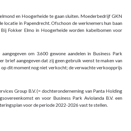
Helmond en Hoogerheide te gaan sluiten. Moederbedrijf GKN
 de locatie in Papendrecht. Ofschoon de werknemers hun baan
jk. Bij Fokker Elmo in Hoogerheide worden kabelbomen voor
 aangegeven om 3.600 gewone aandelen in Business Park
er brief aangegeven dat zij geen gebruik wenst te maken van
n op dit moment nog niet verkocht; de verwachte verkoopprijs
Services Group B.V. (= dochteronderneming van Panta Holding
gsovereenkomst en voor Business Park Aviolanda B.V. een
eringsplan voor de periode 2022-2026 vast te stellen.