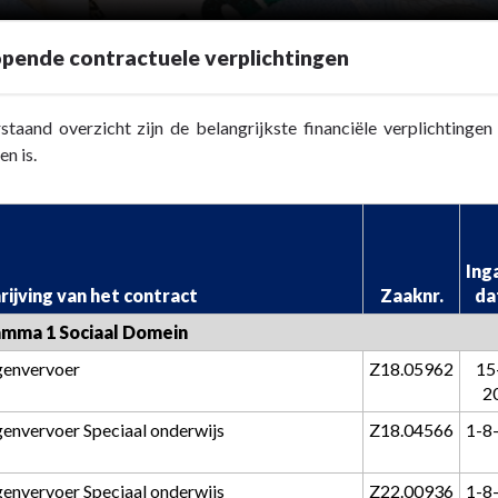
pende contractuele verplichtingen
rstaand overzicht zijn de belangrijkste financiële verplichtin
n is.
Ing
ijving van het contract
Zaaknr.
da
mma 1 Sociaal Domein
genvervoer
Z18.05962
15
2
genvervoer Speciaal onderwijs
Z18.04566
1-8
en
genvervoer Speciaal onderwijs
Z22.00936
1-8