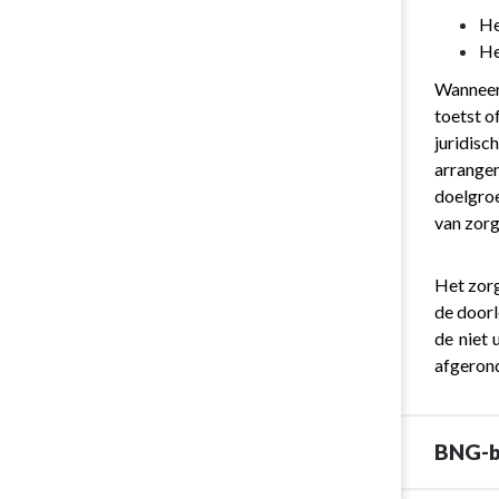
blijkende
He
posten
He
-
Niet-
Wanneer 
afgeronde
toetst o
zorgarrange
juridis
trajecten
arrange
doelgroe
van zorg
Het zorg
de doorl
de niet 
afgerond
BNG-