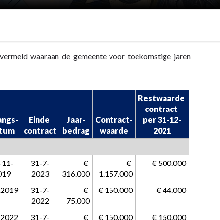
gen vermeld waaraan de gemeente voor toekomstige jaren
Restwaarde 

contract 

angs-

Einde 

Jaar-

Contract-

per 31-12-
tum
contract
bedrag
waarde
2021
-11-
31-7-
 € 
 € 
 € 500.000
019
2023
316.000
1.157.000
-2019
31-7-
 € 
 € 150.000
 € 44.000
2022
75.000
-2022
31-7-
 € 
 € 150.000
 € 150.000