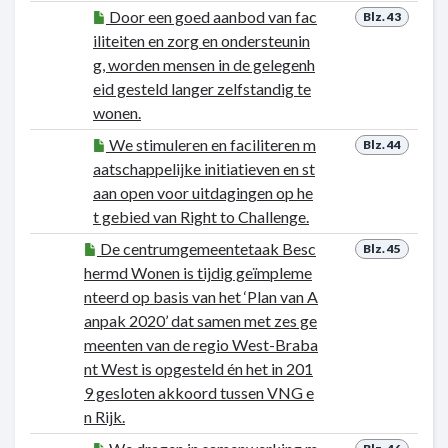
Door een goed aanbod van fac
Blz. 43
iliteiten en zorg en ondersteunin
g, worden mensen in de gelegenh
eid gesteld langer zelfstandig te
wonen.
We stimuleren en faciliteren m
Blz. 44
aatschappelijke initiatieven en st
aan open voor uitdagingen op he
t gebied van Right to Challenge.
De centrumgemeentetaak Besc
Blz. 45
hermd Wonen is tijdig geïmpleme
nteerd op basis van het ‘Plan van A
anpak 2020’ dat samen met zes ge
meenten van de regio West-Braba
nt West is opgesteld én het in 201
9 gesloten akkoord tussen VNG e
n Rijk.