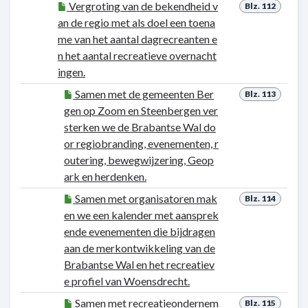
Vergroting van de bekendheid v
Blz. 112
an de regio met als doel een toena
me van het aantal dagrecreanten e
n het aantal recreatieve overnacht
ingen.
Samen met de gemeenten Ber
Blz. 113
gen op Zoom en Steenbergen ver
sterken we de Brabantse Wal do
or regiobranding, evenementen, r
outering, bewegwijzering, Geop
ark en herdenken.
Samen met organisatoren mak
Blz. 114
en we een kalender met aansprek
ende evenementen die bijdragen
aan de merkontwikkeling van de
Brabantse Wal en het recreatiev
e profiel van Woensdrecht.
Samen met recreatieondernem
Blz. 115