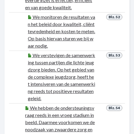
everde inzet is effectief, efficiënt
en van goede kwaliteit.
We monitoren de resultaten va
Blz. 52
n het beleid door kwaliteit, cliënt
tevredenheid en kosten te meten.
Op basis hiervan sturen we bij w
aar nodig.
We verstevigen de samenwerk
Blz. 53
ing tussen partijen die lichte jeug
dzorg bieden. Op het gebied van
de complexe jeugdzorg, heeft he
t intensiveren van de samenwerki
ng reeds tot positieve resultaten
geleid.
We hebben de ondersteuningsv
Blz. 54
raag reeds in een vroeg stadium in
beeld. Daarmee voorkomen we de
noodzaak van zwaardere zorg en