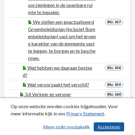
oorzieningen in de openbare rui
mte te bepalen.
We stellen een geactualiseerd
Blz. 157
Groenbeleidsplan (inclusief Bom
enbeleidsplan) vast om het groen
e karakter van de gemeente vast
te leggen, te borgen en te besche
rmen.
Wat hebben we daaraan bestee
Blz. 158
d?
Wat veroorzaakt het verschil?
Blz. 159
3.4 Verkeer en vervoer
Blz. 160
Wat wilden we bereiken?
Blz. 161
Op onze website worden cookies bijgehouden. Voor
meer informatie kijk in ons
Woensdrecht is voor weggebru
Privacy Statement
.
Blz. 162
ikers goed bereikbaar en de verke
Alleen strikt noodzakelijk
Accepteren
ersveiligheid en voldoende parkee