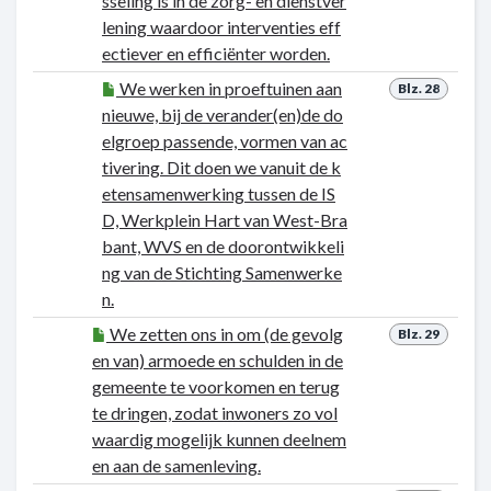
sseling is in de zorg- en dienstver
lening waardoor interventies eff
ectiever en efficiënter worden.
We werken in proeftuinen aan
Blz. 28
nieuwe, bij de verander(en)de do
elgroep passende, vormen van ac
tivering. Dit doen we vanuit de k
etensamenwerking tussen de IS
D, Werkplein Hart van West-Bra
bant, WVS en de doorontwikkeli
ng van de Stichting Samenwerke
n.
We zetten ons in om (de gevolg
Blz. 29
en van) armoede en schulden in de
gemeente te voorkomen en terug
te dringen, zodat inwoners zo vol
waardig mogelijk kunnen deelnem
en aan de samenleving.