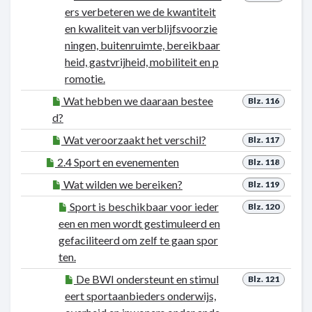
ers verbeteren we de kwantiteit
en kwaliteit van verblijfsvoorzie
ningen, buitenruimte, bereikbaar
heid, gastvrijheid, mobiliteit en p
romotie.
Wat hebben we daaraan bestee
Blz. 116
d?
Wat veroorzaakt het verschil?
Blz. 117
2.4 Sport en evenementen
Blz. 118
Wat wilden we bereiken?
Blz. 119
Sport is beschikbaar voor ieder
Blz. 120
een en men wordt gestimuleerd en
gefaciliteerd om zelf te gaan spor
ten.
De BWI ondersteunt en stimul
Blz. 121
eert sportaanbieders onderwijs,