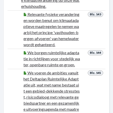
e klimaatverandering op onze wat
erhuishouding.
Relevante fysieke verandering
Blz. 143
en worden benut om klimaatada
ptieve maatregelen te nemen wa
arbij het principe 'vasthouden-b
ergen-afvoeren' van hemelwater
wordt gehanteerd.
We borgen ruimtelijke adapta
Blz. 144
tie in richtlijnen voor stedelijk wa
ter, openbare ruimte en groen.
We voeren de ambities vanuit
Blz. 145
het Deltaplan Ruimtelijke Adapt
atie uit, wat met name bestaat ui
t een gebied-dekkende stresstes
t, risicodialoog met relevante ge
biedspartner en een gezamenlijk
e uitvoeringsagenda met maatre