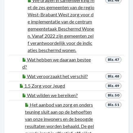
We dragen in samenwerking m
Blz. 46
et de zes gemeenten van de regio
West-Brabant West zorg voor d
e implementatie van de centrum
gemeentetaak Beschermd Wone
n. Vanaf 2022 zijn gemeenten zel
f verantwoordelijk voor de indic
aties beschermd wonen.
Wat hebben we daaraan bestee
Blz. 47
d?
Wat veroorzaakt het verschil?
Blz. 48
1.5 Zorg voor Jeugd
Blz. 49
Wat wilden we bereiken?
Blz. 50
Het aanbod van zorg en onders
Blz. 51
teuning sluit aan op de behoeften
van onze inwoners en de beoogde
resultaten worden behaald. De gel