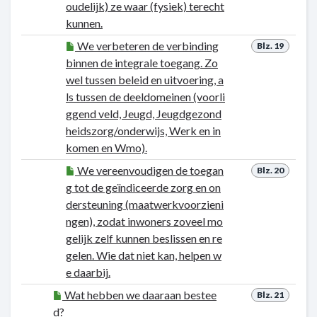
oudelijk) ze waar (fysiek) terecht
kunnen.
We verbeteren de verbinding
Blz. 19
binnen de integrale toegang. Zo
wel tussen beleid en uitvoering, a
ls tussen de deeldomeinen (voorli
ggend veld, Jeugd, Jeugdgezond
heidszorg/onderwijs, Werk en in
komen en Wmo).
We vereenvoudigen de toegan
Blz. 20
g tot de geïndiceerde zorg en on
dersteuning (maatwerkvoorzieni
ngen), zodat inwoners zoveel mo
gelijk zelf kunnen beslissen en re
gelen. Wie dat niet kan, helpen w
e daarbij.
Wat hebben we daaraan bestee
Blz. 21
d?