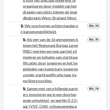
d voor het speciaal onderwijs te
organiseren door middel van het
draaien van pilots binnen de jeug
dhulpregio West-Brabant West.
We voorkomen achterstanden e
Blz. 74
n kansenongelijkheid.
Als een van de 16 gemeenten b
Blz. 75
innen het Regionaal Bureau Leren
(RBL) werken we mee aan het sti
muleren en behalen van startkwa
lificaties door jongeren en het be
geleiden van kwetsbare jongeren
zonder startkwalificatie naar ka
nsrijkere posities.
Samen met verschillende partn
Blz. 76
ers investeren we in een doorlop
ende ontwikkel- en leerlijn 0-23 j
aar (VVE, OAB, volwasseneduca