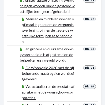
Aangevraagde omgevingsvergu
Blz. 91
nningen worden binnen gestelde w
ettelijke termijnen afgehandeld.
Mensen en middelen worden o
Blz. 92
ptimaal ingezet om de vergunnin
gverlening binnen de gestelde w
ettelijke termijnen af te handele
n.
Een grotere en duurzame wonin
Blz. 93
gvoorraad die is afgestemd op de
behoeften en ingevuld wordt.
De Woonvisie 2020 met de bij
Blz. 94
behorende maatregelen wordt ui
tgevoerd.
We actualiseren de prestatieaf
Blz. 95
spraken met de woningbouwcor
poraties.