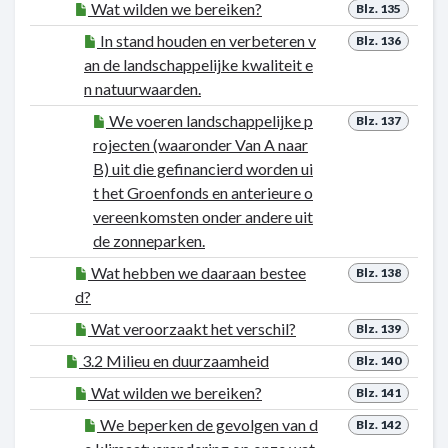
Wat wilden we bereiken?
Blz. 135
In stand houden en verbeteren v
Blz. 136
an de landschappelijke kwaliteit e
n natuurwaarden.
We voeren landschappelijke p
Blz. 137
rojecten (waaronder Van A naar
B) uit die gefinancierd worden ui
t het Groenfonds en anterieure o
vereenkomsten onder andere uit
de zonneparken.
Wat hebben we daaraan bestee
Blz. 138
d?
Wat veroorzaakt het verschil?
Blz. 139
3.2 Milieu en duurzaamheid
Blz. 140
Wat wilden we bereiken?
Blz. 141
We beperken de gevolgen van d
Blz. 142