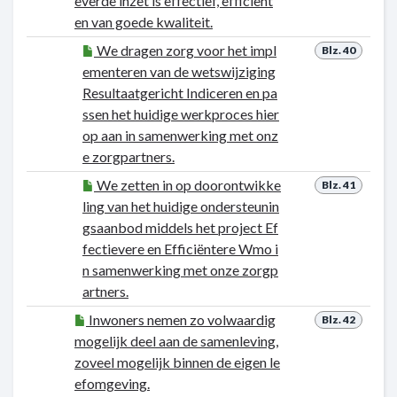
everde inzet is effectief, efficiënt
en van goede kwaliteit.
We dragen zorg voor het impl
Blz. 40
ementeren van de wetswijziging
Resultaatgericht Indiceren en pa
ssen het huidige werkproces hier
op aan in samenwerking met onz
e zorgpartners.
We zetten in op doorontwikke
Blz. 41
ling van het huidige ondersteunin
gsaanbod middels het project Ef
fectievere en Efficiëntere Wmo i
n samenwerking met onze zorgp
artners.
Inwoners nemen zo volwaardig
Blz. 42
mogelijk deel aan de samenleving,
zoveel mogelijk binnen de eigen le
efomgeving.