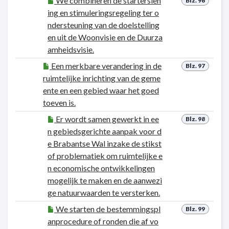
We combineren de starterslen
Blz. 96
ing en stimuleringsregeling ter o
ndersteuning van de doelstelling
en uit de Woonvisie en de Duurza
amheidsvisie.
Een merkbare verandering in de
Blz. 97
ruimtelijke inrichting van de geme
ente en een gebied waar het goed
toeven is.
Er wordt samen gewerkt in ee
Blz. 98
n gebiedsgerichte aanpak voor d
e Brabantse Wal inzake de stikst
of problematiek om ruimtelijke e
n economische ontwikkelingen
mogelijk te maken en de aanwezi
ge natuurwaarden te versterken.
We starten de bestemmingspl
Blz. 99
anprocedure of ronden die af vo