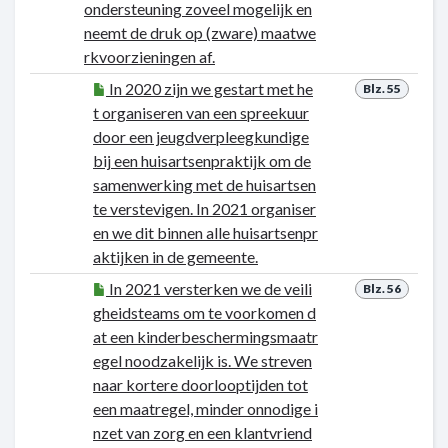
ondersteuning zoveel mogelijk en
neemt de druk op (zware) maatwe
rkvoorzieningen af.
In 2020 zijn we gestart met he
Blz. 55
t organiseren van een spreekuur
door een jeugdverpleegkundige
bij een huisartsenpraktijk om de
samenwerking met de huisartsen
te verstevigen. In 2021 organiser
en we dit binnen alle huisartsenpr
aktijken in de gemeente.
In 2021 versterken we de veili
Blz. 56
gheidsteams om te voorkomen d
at een kinderbeschermingsmaatr
egel noodzakelijk is. We streven
naar kortere doorlooptijden tot
een maatregel, minder onnodige i
nzet van zorg en een klantvriend