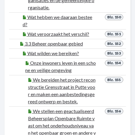
ganisaties en de gemeentelijke o
rganisatie.
Wat hebben we daaraan bestee
Blz. 150
d?
Wat veroorzaakt het verschil?
Blz. 151
3.3 Beheer openbaar gebied
Blz. 152
Wat wilden we bereiken?
Blz. 153
Onze inwoners leven in een scho
Blz. 154
ne en veilige omgeving
We bereiden het project recon
Blz. 155
structie Grensstraat in Putte voo
r en maken een aanbestedingsge
reed ontwerp en bestek.
We stellen een geactualiseerd
Blz. 156
Beheersplan Openbare Ruimte v
ast om het onderhoudsniveau va
n het openbaar groen en andere v