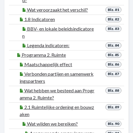
d?
Wat veroorzaakt het verschil?
Blz. 81
1.8 Indicatoren
Blz. 82
BBV- en lokale beleidsindicatore
Blz. 83
n
Legenda indicatoren:
Blz. 84
Programma 2. Ruimte
Blz. 85
Maatschappelijk effect
Blz. 86
Verbonden partijen en samenwerk
Blz. 87
ingspartners
Wat hebben we besteed aan Progr
Blz. 88
amma 2. Ruimte?
2.1 Ruimtelijke ordening en bouwz
Blz. 89
aken
Wat wilden we bereiken?
Blz. 90