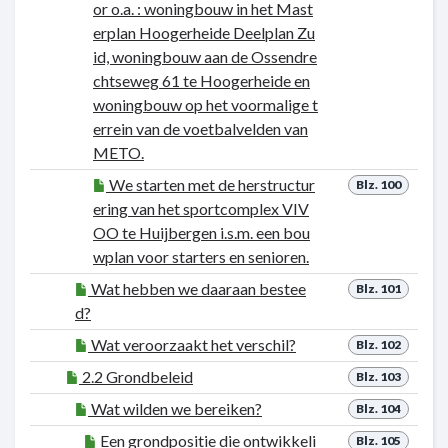
or o.a. : woningbouw in het Mast
erplan Hoogerheide Deelplan Zu
id, woningbouw aan de Ossendre
chtseweg 61 te Hoogerheide en
woningbouw op het voormalige t
errein van de voetbalvelden van
METO.
We starten met de herstructur
Blz. 100
ering van het sportcomplex VIV
OO te Huijbergen i.s.m. een bou
wplan voor starters en senioren.
Wat hebben we daaraan bestee
Blz. 101
d?
Wat veroorzaakt het verschil?
Blz. 102
2.2 Grondbeleid
Blz. 103
Wat wilden we bereiken?
Blz. 104
Een grondpositie die ontwikkeli
Blz. 105