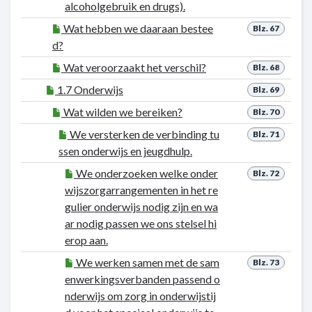
alcoholgebruik en drugs).
Wat hebben we daaraan bestee
Blz. 67
d?
Wat veroorzaakt het verschil?
Blz. 68
1.7 Onderwijs
Blz. 69
Wat wilden we bereiken?
Blz. 70
We versterken de verbinding tu
Blz. 71
ssen onderwijs en jeugdhulp.
We onderzoeken welke onder
Blz. 72
wijszorgarrangementen in het re
gulier onderwijs nodig zijn en wa
ar nodig passen we ons stelsel hi
erop aan.
We werken samen met de sam
Blz. 73
enwerkingsverbanden passend o
nderwijs om zorg in onderwijstij