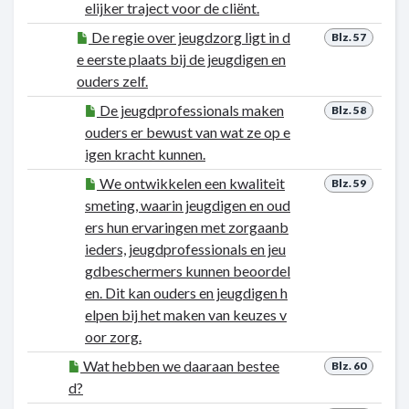
elijker traject voor de cliënt.
De regie over jeugdzorg ligt in d
Blz. 57
e eerste plaats bij de jeugdigen en
ouders zelf.
De jeugdprofessionals maken
Blz. 58
ouders er bewust van wat ze op e
igen kracht kunnen.
We ontwikkelen een kwaliteit
Blz. 59
smeting, waarin jeugdigen en oud
ers hun ervaringen met zorgaanb
ieders, jeugdprofessionals en jeu
gdbeschermers kunnen beoordel
en. Dit kan ouders en jeugdigen h
elpen bij het maken van keuzes v
oor zorg.
Wat hebben we daaraan bestee
Blz. 60
d?