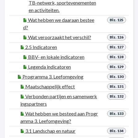
TB-netwerk, sportevenementen
en activiteiten.
Wat hebben we daaraan bestee
Blz. 125
d?
Wat veroorzaakt het verschil?
Blz. 126
2.5 Indicatoren
Blz. 127
BBV- en lokale indicatoren
Blz. 128
Legenda indicatoren
Blz. 129
Programma 3. Leefomgeving
Blz. 130
Maatschappelijk effect
Blz. 131
Verbonden partijen en samenwerk
Blz. 132
ingspartners
Wat hebben we besteed aan Progr
Blz. 133
amma 3. Leefomgeving?
3.1 Landschap en natuur
Blz. 134