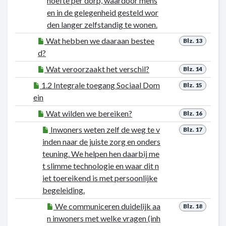
hoefte per dorp, waardoor mens
en in de gelegenheid gesteld wor
den langer zelfstandig te wonen.
Wat hebben we daaraan bestee
Blz. 13
d?
Wat veroorzaakt het verschil?
Blz. 14
1.2 Integrale toegang Sociaal Dom
Blz. 15
ein
Wat wilden we bereiken?
Blz. 16
Inwoners weten zelf de weg te v
Blz. 17
inden naar de juiste zorg en onders
teuning. We helpen hen daarbij me
t slimme technologie en waar dit n
iet toereikend is met persoonlijke
begeleiding.
We communiceren duidelijk aa
Blz. 18
n inwoners met welke vragen (inh