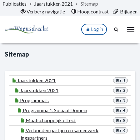
Publicaties
>
Jaarstukken 2021
>
Sitemap
Naar hoofdinhoud
Verberg navigatie
Hoog contrast
Bijlagen
Log in
Sitemap
Jaarstukken 2021
Blz. 1
Jaarstukken 2021
Blz. 2
Programma's
Blz. 3
Programma 1. Sociaal Domein
Blz. 4
Maatschappelijk effect
Blz. 5
Verbonden partijen en samenwerk
Blz. 6
ingspartners