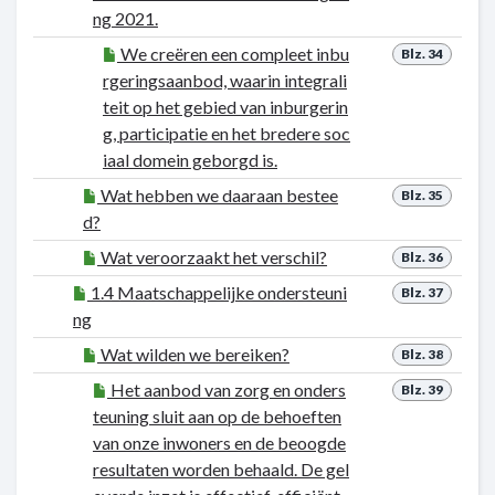
ng 2021.
We creëren een compleet inbu
Blz. 34
rgeringsaanbod, waarin integrali
teit op het gebied van inburgerin
g, participatie en het bredere soc
iaal domein geborgd is.
Wat hebben we daaraan bestee
Blz. 35
d?
Wat veroorzaakt het verschil?
Blz. 36
1.4 Maatschappelijke ondersteuni
Blz. 37
ng
Wat wilden we bereiken?
Blz. 38
Het aanbod van zorg en onders
Blz. 39
teuning sluit aan op de behoeften
van onze inwoners en de beoogde
resultaten worden behaald. De gel