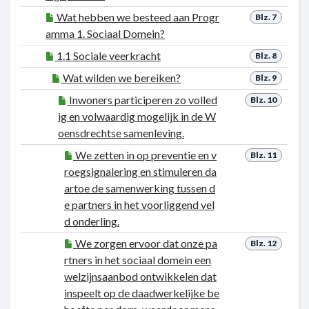
Wat hebben we besteed aan Progr
Blz. 7
amma 1. Sociaal Domein?
1.1 Sociale veerkracht
Blz. 8
Wat wilden we bereiken?
Blz. 9
Inwoners participeren zo volled
Blz. 10
ig en volwaardig mogelijk in de W
oensdrechtse samenleving.
We zetten in op preventie en v
Blz. 11
roegsignalering en stimuleren da
artoe de samenwerking tussen d
e partners in het voorliggend vel
d onderling.
We zorgen ervoor dat onze pa
Blz. 12
rtners in het sociaal domein een
welzijnsaanbod ontwikkelen dat
inspeelt op de daadwerkelijke be