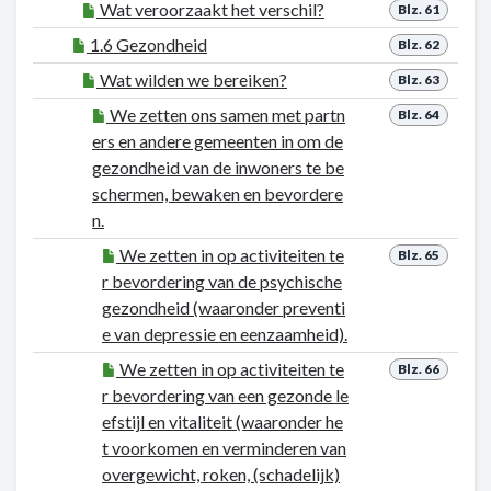
Wat veroorzaakt het verschil?
Blz. 61
1.6 Gezondheid
Blz. 62
Wat wilden we bereiken?
Blz. 63
We zetten ons samen met partn
Blz. 64
ers en andere gemeenten in om de
gezondheid van de inwoners te be
schermen, bewaken en bevordere
n.
We zetten in op activiteiten te
Blz. 65
r bevordering van de psychische
gezondheid (waaronder preventi
e van depressie en eenzaamheid).
We zetten in op activiteiten te
Blz. 66
r bevordering van een gezonde le
efstijl en vitaliteit (waaronder he
t voorkomen en verminderen van
overgewicht, roken, (schadelijk)