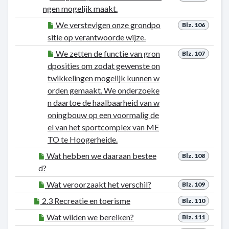
ngen mogelijk maakt.
We verstevigen onze grondpo
Blz. 106
sitie op verantwoorde wijze.
We zetten de functie van gron
Blz. 107
dposities om zodat gewenste on
twikkelingen mogelijk kunnen w
orden gemaakt. We onderzoeke
n daartoe de haalbaarheid van w
oningbouw op een voormalig de
el van het sportcomplex van ME
TO te Hoogerheide.
Wat hebben we daaraan bestee
Blz. 108
d?
Wat veroorzaakt het verschil?
Blz. 109
2.3 Recreatie en toerisme
Blz. 110
Wat wilden we bereiken?
Blz. 111