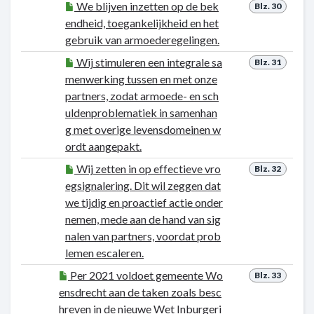
We blijven inzetten op de bek
Blz. 30
endheid, toegankelijkheid en het
gebruik van armoederegelingen.
Wij stimuleren een integrale sa
Blz. 31
menwerking tussen en met onze
partners, zodat armoede- en sch
uldenproblematiek in samenhan
g met overige levensdomeinen w
ordt aangepakt.
Wij zetten in op effectieve vro
Blz. 32
egsignalering. Dit wil zeggen dat
we tijdig en proactief actie onder
nemen, mede aan de hand van sig
nalen van partners, voordat prob
lemen escaleren.
Per 2021 voldoet gemeente Wo
Blz. 33
ensdrecht aan de taken zoals besc
hreven in de nieuwe Wet Inburgeri