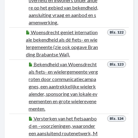
overheid en inwoners onder ande
re op het gebied van bekendheid,
aansluiting vraag en aanbod en s
amenwerking.
Woensdrecht geniet internation
Blz. 122
ale bekendheid als dé fiets- en wie
lergemeente (zie ook opgave Bran
ding Brabantse Wal).
Bekendheid van Woensdrecht
Blz. 123
als fiets- en wielergemeente verg
roten door communicatiecampa
gnes, een aantrekkelijke wielerk
alender, sponsoring van lokale ev
enementen en grote wielerevene
menten.
Versterken van het fietsaanbo
Blz. 124
d en –voorzieningen, waaronder
een aansluitend routenetwerk, M