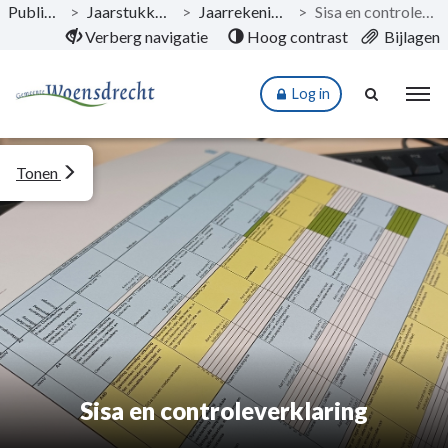
Publicaties
>
Jaarstukken 2021
>
Jaarrekening 2021
>
Sisa en controleverklaring
Naar hoofdinhoud
Verberg navigatie
Hoog contrast
Bijlagen
Log in
Tonen
Sisa en controleverklaring