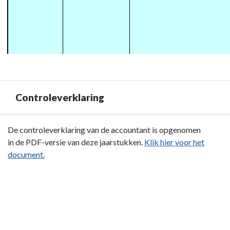
Controleverklaring
Terug
De controleverklaring van de accountant is opgenomen
naar
in de PDF-versie van deze jaarstukken.
Klik hier voor het
navigatie
document.
-
Sisa
en
controleverklaring
-
Controleverklaring