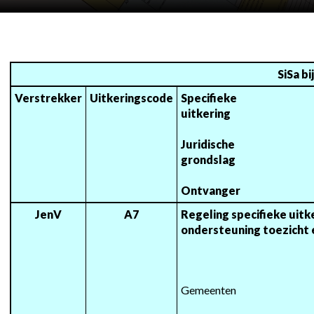
SiSa b
Verstrekker
Uitkeringscode
Specifieke

uitkering 

Juridische

grondslag

Ontvanger
JenV
A7
Regeling specifieke uitker
ondersteuning toezicht 
Gemeenten