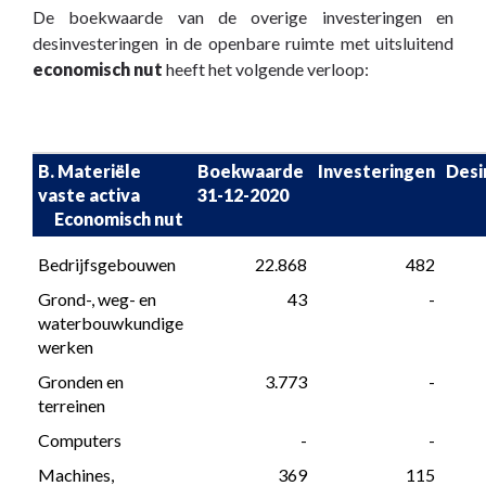
De boekwaarde van de overige investeringen en
desinvesteringen in de openbare ruimte met uitsluitend
economisch nut
heeft het volgende verloop:
B. Materiële 
Boekwaarde 

Investeringen
Desi
vaste activa

31-12-2020
     Economisch nut
Bedrijfsgebouwen
 22.868
 482
Grond-, weg- en 
 43
 -
waterbouwkundige 
werken
Gronden en 
 3.773
 -
terreinen
Computers
 -
 -
Machines, 
 369
 115