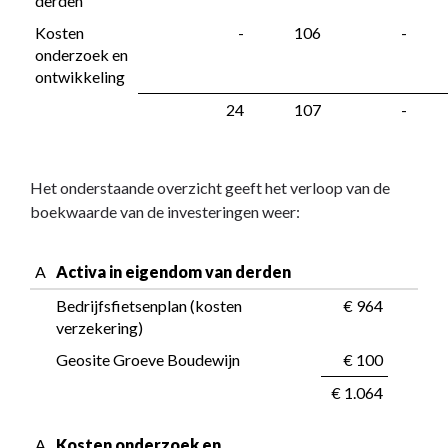
derden
activa
Kosten 
 -
 106
 -
onderzoek en 
ontwikkeling
 24
 107
 -
Het onderstaande overzicht geeft het verloop van de
boekwaarde van de investeringen weer:
A
Activa in eigendom van derden
Bedrijfsfietsenplan (kosten 
 € 964
verzekering)
Geosite Groeve Boudewijn
 € 100
 € 1.064
A
Kosten onderzoek en 