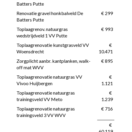
Batters Putte
Renovatie gravel honkbalveld De 
 € 299
Batters Putte
Toplaagrenov. natuurgras 
 € 993
wedstrijdveld 1 VV Putte
Toplaagrenovatie kunstgrasveld VV 
 € 
Woensdrecht
10.471
Zorgplicht aanbr. kantplanken, walk-
 € 895
off mat WVV
Toplaagrenovatie natuurgras VV 
 € 
Vivoo Huijbergen
1.121
Toplaagrenovatie natuurgras 
 € 
trainingsveld VV Meto
1.239
Toplaagrenovatie natuurgras 
 € 716
trainingsveld 3 VV WVV
 € 
60.119