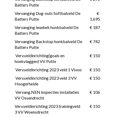
Batters Putte
Vervanging Dug-outs Softbalveld De 
 € 
Batters Putte
1.695
Vervanging leunhek honkbalveld De 
 € 187
Batters Putte
Vervanging Backstop honkbalveld De 
 € 742
Batters Putte
 Verv.veldinrichting(goals en 
 € 150
hoekvlaggen) VV Putte
 Verv.veldinrichting 2023 veld 1 Vivoo
 € 150
 Verv.veldinrichting 2023 veld 3 VV 
 € 150
Hoogerheide
 Vervang.NEN inspecties installaties 
 € 106
VV Ossendrecht
Verv.veldinrichting 2023 trainingveld 
 € 150
3 VV Woensdrecht