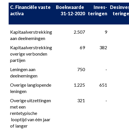
C. Financiële vaste 
Boekwaarde 

Inves-
Desinves
activa
31-12-2020
teringen
tering
Kapitaalverstrekking 
 2.507
 9
aan deelnemingen
Kapitaalverstrekking 
 69
 382
overige verbonden 
partijen
Leningen aan 
 750
 -
deelnemingen
Overige langlopende 
 1.225
 651
leningen
Overige uitzettingen 
 321
 -
met een 
rentetypische

 looptijd van één jaar 
of langer