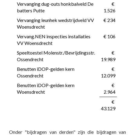
Vervanging dug-outs honkbalveld De 
 € 
batters Putte
1.526
Vervanging leunhek wedstrijdveld VV 
 € 234
Woensdrecht
Vervang.NEN inspecties installaties 
 € 106
VV Woensdrecht
Speeltoestel Molenstr./Bevrijdingsstr. 
 € 
Ossendrecht
19.989
Benutten iDOP-gelden kern 
 € 
Ossendrecht
12.099
Benutten iDOP-gelden kern 
 € 
Woensdrecht
2.964
 € 
43.129
Onder "bijdragen van derden" zijn die bijdragen van