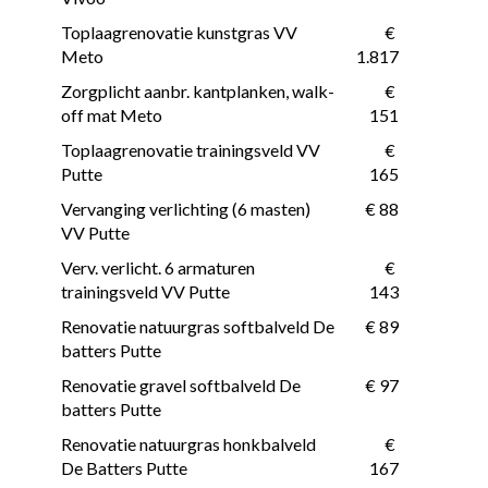
Toplaagrenovatie kunstgras VV 
 € 
Meto
1.817
Zorgplicht aanbr. kantplanken, walk-
 € 
off mat Meto
151
Toplaagrenovatie trainingsveld VV 
 € 
Putte
165
Vervanging verlichting (6 masten) 
 € 88
VV Putte
Verv. verlicht. 6 armaturen 
 € 
trainingsveld VV Putte
143
Renovatie natuurgras softbalveld De 
 € 89
batters Putte
Renovatie gravel softbalveld De 
 € 97
batters Putte
Renovatie natuurgras honkbalveld 
 € 
De Batters Putte
167