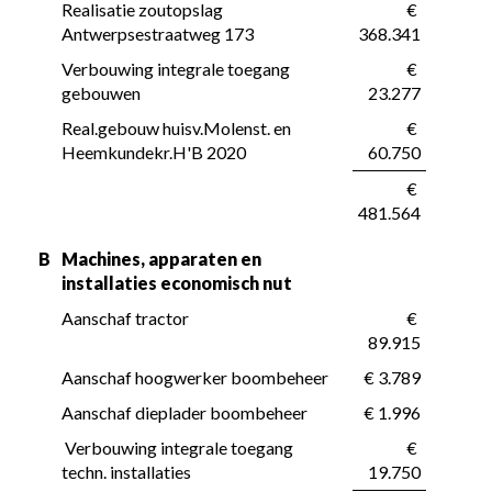
Realisatie zoutopslag 
 € 
Antwerpsestraatweg 173
368.341
Verbouwing integrale toegang 
 € 
gebouwen
23.277
Real.gebouw huisv.Molenst. en 
 € 
Heemkundekr.H'B 2020
60.750
 € 
481.564
B
Machines, apparaten en 
installaties economisch nut
Aanschaf tractor
 € 
89.915
Aanschaf hoogwerker boombeheer
 € 3.789
Aanschaf dieplader boombeheer
 € 1.996
 Verbouwing integrale toegang 
 € 
techn. installaties
19.750