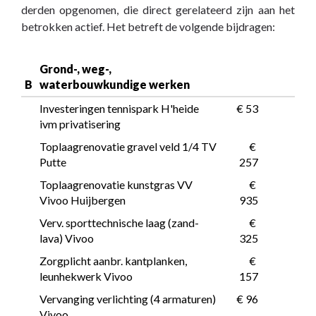
derden opgenomen, die direct gerelateerd zijn aan het
betrokken actief. Het betreft de volgende bijdragen:
Grond-, weg-, 
B
waterbouwkundige werken
Investeringen tennispark H'heide 
 € 53
ivm privatisering
Toplaagrenovatie gravel veld 1/4 TV 
 € 
Putte
257
Toplaagrenovatie kunstgras VV 
 € 
Vivoo Huijbergen
935
Verv. sporttechnische laag (zand-
 € 
lava) Vivoo
325
Zorgplicht aanbr. kantplanken, 
 € 
leunhekwerk Vivoo
157
Vervanging verlichting (4 armaturen) 
 € 96
Vivoo