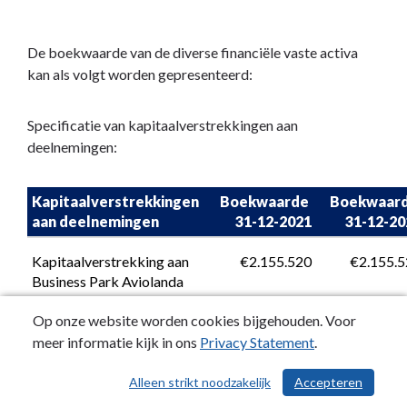
De boekwaarde van de diverse financiële vaste activa
kan als volgt worden gepresenteerd:
Specificatie van kapitaalverstrekkingen aan
deelnemingen:
Kapitaalverstrekkingen 
Boekwaarde 

Boekwaarde
aan deelnemingen
31-12-2021
31-12-20
Kapitaalverstrekking aan 
 €2.155.520
 €2.155.
Business Park Aviolanda 
BV
Op onze website worden cookies bijgehouden. Voor
Aandelenkapitaal SAVER 
 €299.640
 €299.
meer informatie kijk in ons
Privacy Statement
.
NV
Aandelen NV Bank 
 €28.080
 €28.
Alleen strikt noodzakelijk
Accepteren
/ 587
Nederlandse Gemeenten 