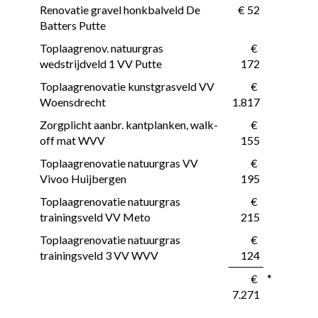
Renovatie gravel honkbalveld De 
 € 52
Batters Putte
Toplaagrenov. natuurgras 
 € 
wedstrijdveld 1 VV Putte
172
Toplaagrenovatie kunstgrasveld VV 
 € 
Woensdrecht
1.817
Zorgplicht aanbr. kantplanken, walk-
 € 
off mat WVV
155
Toplaagrenovatie natuurgras VV 
 € 
Vivoo Huijbergen
195
Toplaagrenovatie natuurgras 
 € 
trainingsveld VV Meto
215
Toplaagrenovatie natuurgras 
 € 
trainingsveld 3 VV WVV
124
*
 € 
7.271