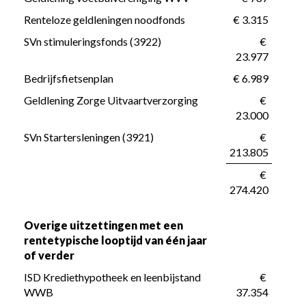
Renteloze geldleningen noodfonds
 € 3.315
SVn stimuleringsfonds (3922)
 € 
23.977
Bedrijfsfietsenplan
 € 6.989
Geldlening Zorge Uitvaartverzorging
 € 
23.000
SVn Startersleningen (3921)
 € 
213.805
 € 
274.420
Overige uitzettingen met een 
rentetypische looptijd van één jaar 
of verder
ISD Krediethypotheek en leenbijstand 
 € 
WWB
37.354