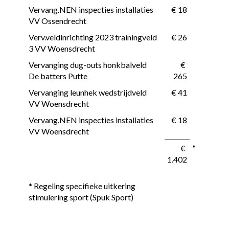
Vervang.NEN inspecties installaties 
 € 18
VV Ossendrecht
Verv.veldinrichting 2023 trainingveld 
 € 26
3 VV Woensdrecht
Vervanging dug-outs honkbalveld 
 € 
De batters Putte
265
Vervanging leunhek wedstrijdveld 
 € 41
VV Woensdrecht
Vervang.NEN inspecties installaties 
 € 18
VV Woensdrecht
*
 € 
1.402
* Regeling specifieke uitkering 
stimulering sport (Spuk Sport)