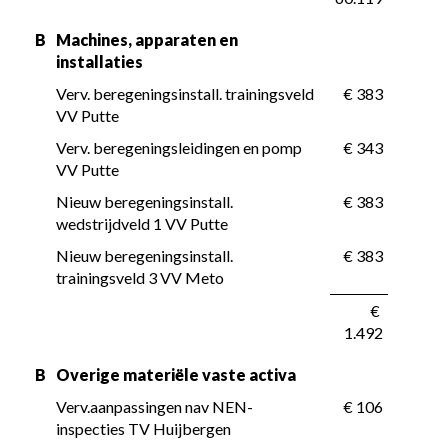
B
Machines, apparaten en 
installaties
Verv. beregeningsinstall. trainingsveld 
 € 383
VV Putte
Verv. beregeningsleidingen en pomp 
 € 343
VV Putte
Nieuw beregeningsinstall. 
 € 383
wedstrijdveld 1 VV Putte
Nieuw beregeningsinstall. 
 € 383
trainingsveld 3 VV Meto
 € 
1.492
B
Overige materiële vaste activa
Verv.aanpassingen nav NEN-
 € 106
inspecties TV Huijbergen