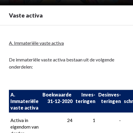
Vaste activa
Terug
naar
A. Immateriële vaste activa
navigatie
-
De immateriële vaste activa bestaan uit de volgende
Toelichting
onderdelen:
op
de
balans
per
A. 
Boekwaarde 

Inves-
Desinves-

31
Immateriële 
31-12-2020
teringen
teringen
schr
december
vaste activa
2021
-
Activa in 
 24
 1
 -
Vaste
eigendom van 