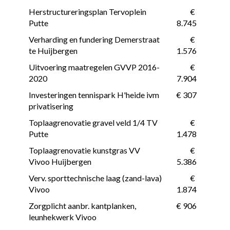
Herstructureringsplan Tervoplein 
 € 
Putte
8.745
Verharding en fundering Demerstraat 
 € 
te Huijbergen
1.576
Uitvoering maatregelen GVVP 2016-
 € 
2020
7.904
Investeringen tennispark H'heide ivm 
 € 307
privatisering
Toplaagrenovatie gravel veld 1/4 TV 
 € 
Putte
1.478
Toplaagrenovatie kunstgras VV 
 € 
Vivoo Huijbergen
5.386
Verv. sporttechnische laag (zand-lava) 
 € 
Vivoo
1.874
Zorgplicht aanbr. kantplanken, 
 € 906
leunhekwerk Vivoo