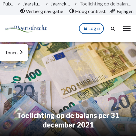
Publicaties
>
Jaarstukken 2021
>
Jaarrekening 2021
>
Toelichting op de balans per 31 december 2021
Naar hoofdinhoud
Verberg navigatie
Hoog contrast
Bijlagen
Log in
Tonen
Toelichting op de balans per 31
december 2021