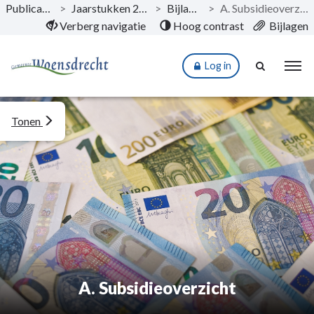
Publicaties
>
Jaarstukken 2021
>
Bijlagen
>
A. Subsidieoverzicht
Naar hoofdinhoud
Verberg navigatie
Hoog contrast
Bijlagen
Log in
Tonen
A. Subsidieoverzicht