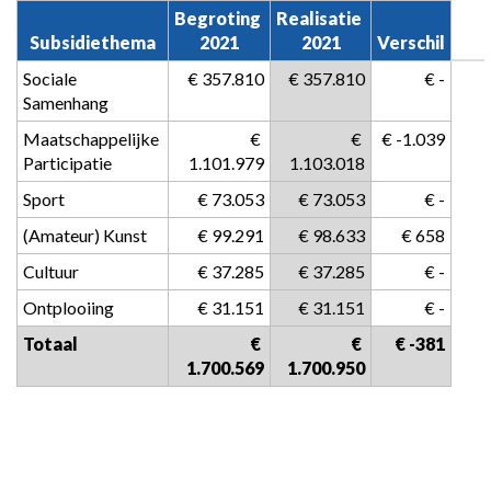
Begroting 

Realisatie 

Subsidiethema
2021
2021
Verschil
Sociale 
 € 357.810
 € 357.810
 € -
Samenhang
Maatschappelijke 
 € 
 € 
 € -1.039
Participatie
1.101.979
1.103.018
Sport
 € 73.053
 € 73.053
 € -
(Amateur) Kunst
 € 99.291
 € 98.633
 € 658
Cultuur
 € 37.285
 € 37.285
 € -
Ontplooiing
 € 31.151
 € 31.151
 € -
Totaal
 € 
 € 
 € -381
1.700.569
1.700.950